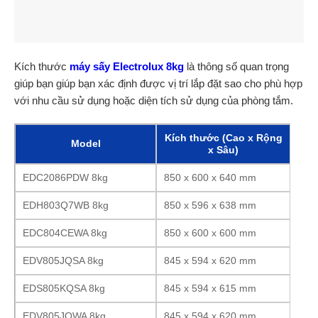
Kích thước
máy sấy Electrolux 8kg
là thông số quan trọng
giúp bạn giúp bạn xác định được vị trí lắp đặt sao cho phù hợp
với nhu cầu sử dụng hoặc diện tích sử dụng của phòng tắm.
Kích thước (Cao x Rộng
Model
x Sâu)
EDC2086PDW 8kg
850 x 600 x 640 mm
EDH803Q7WB 8kg
850 x 596 x 638 mm
EDC804CEWA 8kg
850 x 600 x 600 mm
EDV805JQSA 8kg
845 x 594 x 620 mm
EDS805KQSA 8kg
845 x 594 x 615 mm
EDV805JQWA 8kg
845 x 594 x 620 mm