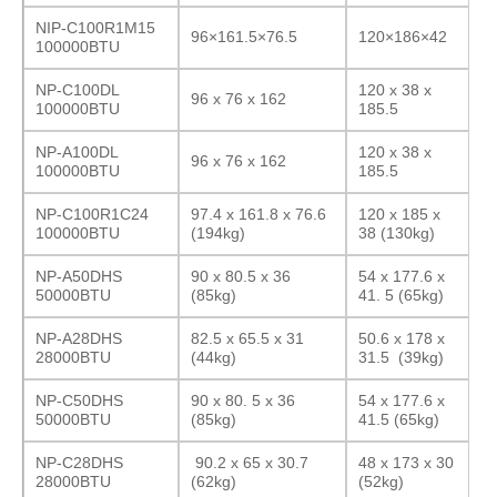
NIP-C100R1M15
96×161.5×76.5
120×186×42
100000BTU
NP-C100DL
120 x 38 x
96 x 76 x 162
100000BTU
185.5
NP-A100DL
120 x 38 x
96 x 76 x 162
100000BTU
185.5
NP-C100R1C24
97.4 x 161.8 x 76.6
120 x 185 x
100000BTU
(194kg)
38 (130kg)
NP-A50DHS
90 x 80.5 x 36
54 x 177.6 x
50000BTU
(85kg)
41. 5 (65kg)
NP-A28DHS
82.5 x 65.5 x 31
50.6 x 178 x
28000BTU
(44kg)
31.5 (39kg)
NP-C50DHS
90 x 80. 5 x 36
54 x 177.6 x
50000BTU
(85kg)
41.5 (65kg)
NP-C28DHS
90.2 x 65 x 30.7
48 x 173 x 30
28000BTU
(62kg)
(52kg)