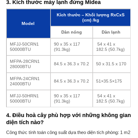
3. Kích thước máy lạnh đứng Midea
Kích thước – Khối lượng RxCxS
(cm) /kg
Model
Dàn nóng
Dàn lạnh
MFJJ-50CRN1
90 x 35 x 117
54 x 41 x
50000BTU
(91.3kg)
182.5 (50.7kg)
MFPA-28CRN1
84.5 x 36.3 x 70.2
50 x 31.5 x 170
28000BTU
MFPA-24CRN1
84.5 x 36.3 x 70.2
51×35.5×175
24000BTU
MFJJ-50HRN1
90 x 35 x 117
54 x 41 x
50000BTU
(91.3kg)
182.5 (50.7kg)
4. Điều hoà cây phù hợp với những không gian
diện tích nào?
Công thức tính toán công suất dựa theo diện tích phòng: 1 m2