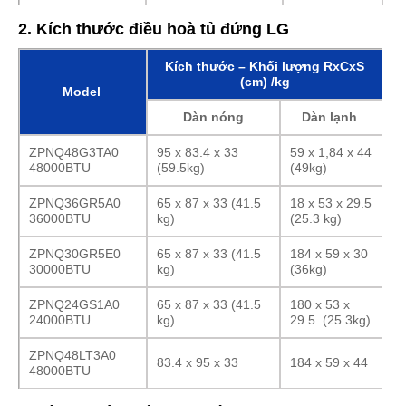
2. Kích thước điều hoà tủ đứng LG
Kích thước – Khối lượng RxCxS
(cm) /kg
Model
Dàn nóng
Dàn lạnh
ZPNQ48G3TA0
95 x 83.4 x 33
59 x 1,84 x 44
48000BTU
(59.5kg)
(49kg)
ZPNQ36GR5A0
65 x 87 x 33 (41.5
18 x 53 x 29.5
36000BTU
kg)
(25.3 kg)
ZPNQ30GR5E0
65 x 87 x 33 (41.5
184 x 59 x 30
30000BTU
kg)
(36kg)
ZPNQ24GS1A0
65 x 87 x 33 (41.5
180 x 53 x
24000BTU
kg)
29.5 (25.3kg)
ZPNQ48LT3A0
83.4 x 95 x 33
184 x 59 x 44
48000BTU