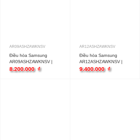
AR09ASHZAWKNSV
AR12ASHZAWKNSV
Điều hòa Samsung
Điều hòa Samsung
AR09ASHZAWKNSV |
AR12ASHZAWKNSV |
9000BTU 2 Chiều
12000BTU 2 Chiều
8.200.000
₫
9.400.000
₫
inverter
inverter