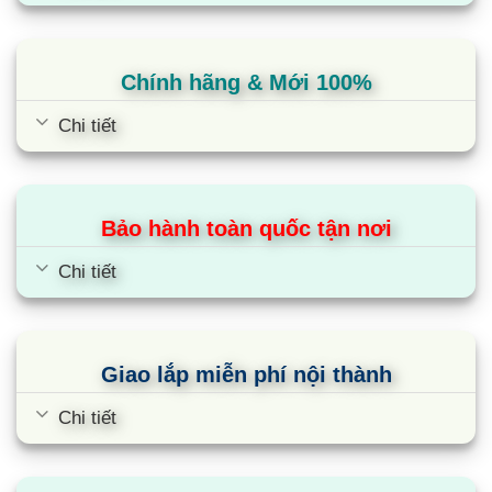
vùng núi cao như Đà Lạt ở nước ta.
Sử dụng điều hòa quanh năm:
Có khả năng vừa làm
Chính hãng & Mới 100%
lạnh vừa sưởi ấm, nên rất phù hợp cho những gia đình
sử dụng điều hòa quanh năm
Chi tiết
Gia đình có người già, trẻ nhỏ cùng sinh sống:
Mùa
đông là thời điểm giao mùa đối với những gia đình có
người già và trẻ nhỏ sức đề kháng yếu dễ mắc các
Bảo hành toàn quốc tận nơi
bệnh về đường hô hấp. Vì vậy, việc sử dụng điều hòa
Samsung 2 chiều sẽ có lợi cho sức khỏe.
Chi tiết
Phân loại
Điều hòa Samsung 2 chiều có đủ 4 mức công suất phổ biến
là: 9000BTU, 12000BTU, 18000BTU và 24000BTU.
Giao lắp miễn phí nội thành
Hãng cũng có tùy chọn inverter và cơ thường (mono) để
Chi tiết
khách hàng dễ dàng lựa chọn theo nhu cầu.
Nơi mua máy lạnh Samsung 2 chiều chính