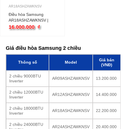
AR18ASHZAWKNSV
Điều hòa Samsung
AR18ASHZAWKNSV |
18000BTU 2 Chiều
16.000.000
₫
inverter
Giá điều hòa Samsung 2 chiều
Giá bán
Thông số
Model
(VNĐ)
2 chiều 9000BTU
AR09ASHZAWKNSV
13.200.000
Inverter
2 chiều 12000BTU
AR12ASHZAWKNSV
14.400.000
Inverter
2 chiều 18000BTU
AR18ASHZAWKNSV
22.200.000
Inverter
2 chiều 24000BTU
AR24ASHZAWKNSV
20.400.000