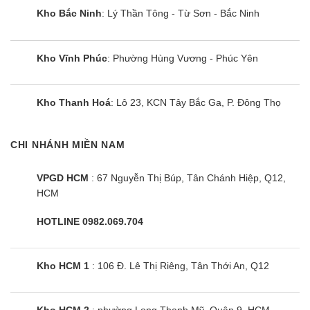
Kho Bắc Ninh
: Lý Thần Tông - Từ Sơn - Bắc Ninh
✅ Bảo hành:
Toàn quốc tại nhà
✅ Hỗ trợ trả góp:
Có
Kho Vĩnh Phúc
: Phường Hùng Vương - Phúc Yên
Kho Thanh Hoá
: Lô 23, KCN Tây Bắc Ga, P. Đông Thọ
CHI NHÁNH MIỀN NAM
VPGD HCM
: 67 Nguyễn Thị Búp, Tân Chánh Hiệp, Q12,
HCM
HOTLINE 0982.069.704
Kho HCM 1
: 106 Đ. Lê Thị Riêng, Tân Thới An, Q12