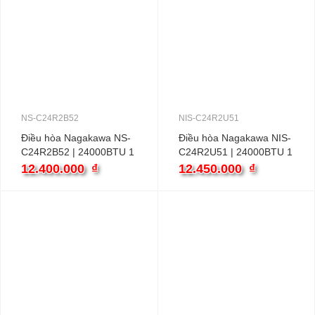
NS-C24R2B52
NIS-C24R2U51
Điều hòa Nagakawa NS-
Điều hòa Nagakawa NIS-
C24R2B52 | 24000BTU 1
C24R2U51 | 24000BTU 1
chiều
chiều inverter
12.400.000
₫
12.450.000
₫