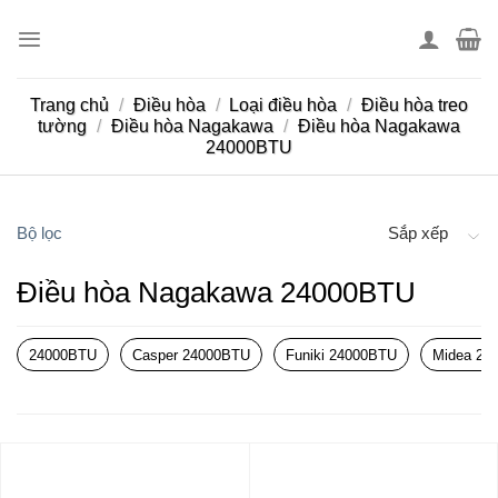
Skip
to
content
Trang chủ
/
Điều hòa
/
Loại điều hòa
/
Điều hòa treo
tường
/
Điều hòa Nagakawa
/
Điều hòa Nagakawa
24000BTU
Bộ lọc
Sắp xếp
Điều hòa Nagakawa 24000BTU
24000BTU
Casper 24000BTU
Funiki 24000BTU
Midea 24