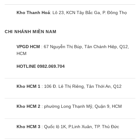
dụng máy nén biến tần Inverter, duy trì nhiệt độ ổn định,
Kho Thanh Hoá
: Lô 23, KCN Tây Bắc Ga, P. Đông Thọ
vận hành êm ái, tiết kiệm điện.
Điều hòa Nagakawa 24000BTU 2 chiều inverter
: sử
CHI NHÁNH MIỀN NAM
dụng máy nén thông thường, tiêu thụ nhiều điện năng
hơn loại Inverter.
VPGD HCM
: 67 Nguyễn Thị Búp, Tân Chánh Hiệp, Q12,
3. Giá điều hòa Nagakawa 24000BTU
HCM
Nagakawa 24000BTU là điều hòa thuộc phân khúc tầm trung
HOTLINE 0982.069.704
nên giá của chúng cũng dễ tiếp cận đến nhiều người tiêu
dùng.
Kho HCM 1
: 106 Đ. Lê Thị Riêng, Tân Thới An, Q12
Giá điều hòa Nagakawa 24000BTU 1
chiều: 13.400.000 – 14.400.000 ₫
Kho HCM 2
: phường Long Thạnh Mỹ, Quận 9, HCM
Giá điều hòa Nagakawa 24000BTU 2
chiều: 13.900.000 – 16.800.000 ₫
Kho HCM 3
: Quốc lộ 1K, P.Linh Xuân, TP. Thủ Đức
Có thể thấy loại máy Nagakawa 24000BTU 2 chiều có giá cao
hơn loại 1 chiều, tuy nhiên, với khả năng sử dụng linh hoạt