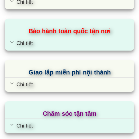
Chi tiết
Diện tích phòng tính theo m2
BTU là đơn vị nhiệt của Anh, được dùng để đo công
suất của các thiết bị sưởi hoặc làm lạnh.
Bảo hành toàn quốc tận nơi
Chi tiết
Từ đó, ta có thể tính được, Nagakawa 24000BTU phù hợp
cho các căn phòng có diện tích 24000/600 = 40m2. Nhà sản
xuất khuyến cáo bạn nên sử dụng cho phòng có diện tích từ
30 – 40m2 là lý tưởng.
Giao lắp miễn phí nội thành
Việc lựa chọn công suất điều hòa phù hợp với không gian
Chi tiết
phòng tương đối quan trọng, nó ảnh hưởng đến khả năng hoạt
động hiệu quả. Nếu công suất quá nhỏ so với diện tích phòng,
điều hòa có thể sẽ không làm mát hết được căn phòng, thậm
chí còn phải hoạt động quá tải, vừa gây tốn điện mà lại giảm
Chăm sóc tận tâm
tuổi thọ của thiết bị.
Chi tiết
2. Các loại điều hòa Nagakawa 24000BTU