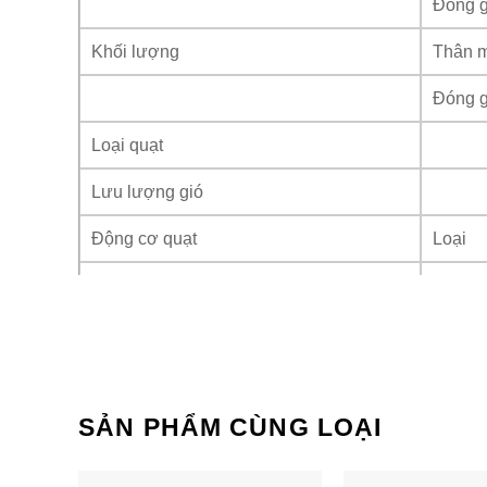
Đóng g
Khối lượng
Thân 
Đóng g
Loại quạt
Lưu lượng gió
Động cơ quạt
Loại
Đầu ra
Độ ồn
Làm lạ
Ống kết nối
Ống lỏ
SẢN PHẨM CÙNG LOẠI
Ống hơ
Ống x