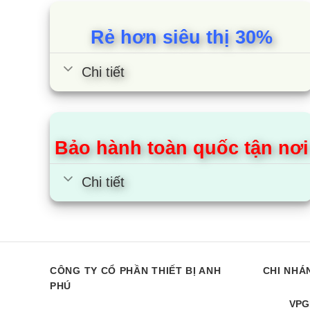
đánh giá
Đầu ra
Rẻ hơn siêu thị 30%
Môi chất lạnh
Loại
Chi tiết
Độ dài
Lượng 
Quạt
Loại
Bảo hành toàn quốc tận nơi
Lưu lư
Chi tiết
Động cơ quạt
Loại
Đầu ra
CÔNG TY CỔ PHẦN THIẾT BỊ ANH
CHI NHÁ
Độ ồn
Làm lạ
PHÚ
VPG
Ống kết nối
Môi ch