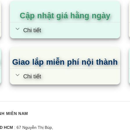
đánh giá
đánh giá
 động cơ
RxSL
Cập nhật giá hằng ngày
–
Chi tiết
 ống lỏng đã nạp sẵn gas
m
gas nạp thêm trên 1m ống
g/m
–
Giao lắp miễn phí nội thành
m³/phút
ợng gió
Chi tiết
xSL
RxSL
NH MIỀN NAM
nh Danh định
dB(A)
D HCM
: 67 Nguyễn Thị Búp,
ất lạnh Đường kính ngoài
mm(inch)