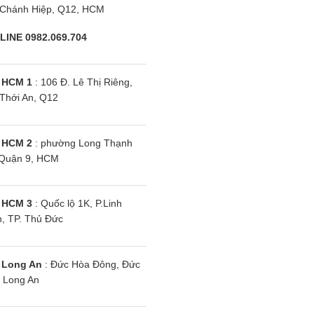
Chánh Hiệp, Q12, HCM
 Đường kính ngoài
mm(inch)
LINE 0982.069.704
ểu/ Tối đa
m
 HCM 1
: 106 Đ. Lê Thị Riêng,
ng- dàn lạnh Tối đa
m
Thới An, Q12
 hoà LG ZTNQ48LMLA0/ZUAD3
 HCM 2
: phường Long Thạnh
Quận 9, HCM
siêu mỏng chưa đến 2cm giúp người dùng có thể lắp đặt má
 HCM 3
: Quốc lộ 1K, P.Linh
sẽ hạn chế được tình tạng nước thải chảy ngược vào bên t
, TP. Thủ Đức
g màu trắng là chủ đạo nên rất dễ dàng phối hợp với nhiều 
 Long An
: Đức Hòa Đông, Đức
 Long An
ế nhỏ gọn hơn nên giúp các bạn kỹ thuật viên có thể dễ dàng