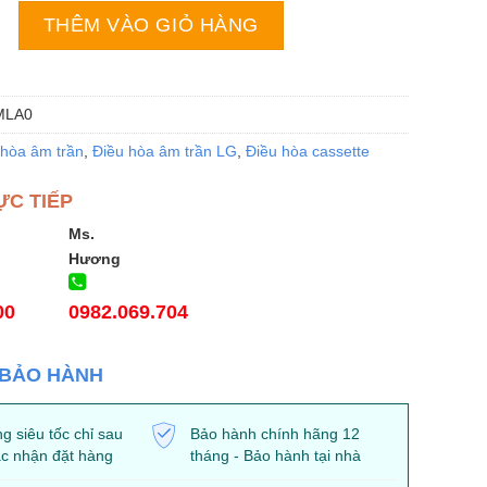
trần LG ZTNQ48LMLA0 | 48000BTU 4 hướng thổi số lượng
THÊM VÀO GIỎ HÀNG
MLA0
 hòa âm trần
,
Điều hòa âm trần LG
,
Điều hòa cassette
ỰC TIẾP
Ms.
Hương
00
0982.069.704
 BẢO HÀNH
g siêu tốc chỉ sau
Bảo hành chính hãng 12
c nhận đặt hàng
tháng - Bảo hành tại nhà