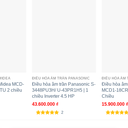
n phẩm
ỏ máy
hước
( RxCxS) m
ượng tinh
kg
V, Φ, Hz
MIDEA
ĐIỀU HÒA ÂM TRẦN PANASONIC
ĐIỀU HÒA ÂM 
 Midea MCD-
Điều hòa âm trần Panasonic S-
Điều hòa âm
( RxCxS) m
TU 2 chiều
3448PU3H/ U-43PR1H5 | 1
MCD1-18CRN
chiều Inverter 4.5 HP
Chiều
( kg)
43.600.000
₫
15.900.000
₫
2
–
5.00
2
trên 5
5.00
1
trên 5
dựa trên
dựa trên
ộng cơ
–