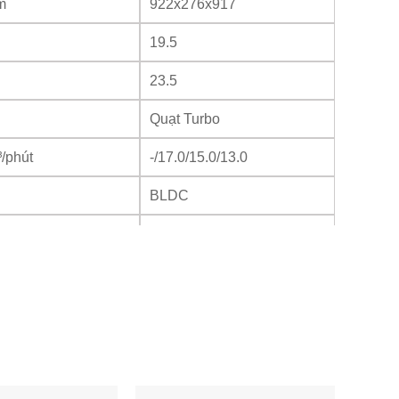
m
922x276x917
19.5
23.5
Quạt Turbo
/phút
-/17.0/15.0/13.0
BLDC
50.3×1
B(A)
-/40/36/33
Φ6.35(1/4)
Φ12.7(1/2)
Φ32(1-1/4)/
mm(inch)