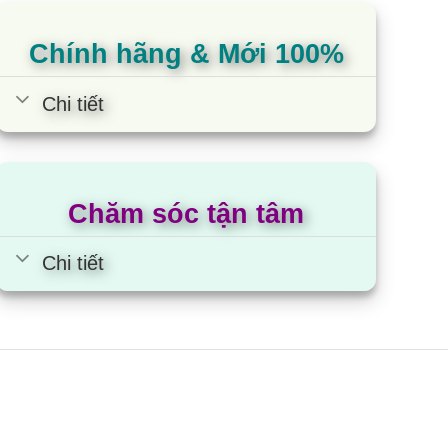
đánh 
1,500×1
Chính hãng & Mới 100%
R32
Chi tiết
15
15
Axial
Chăm sóc tận tâm
50×1
Chi tiết
BLDC
43.0×1
51
Φ6.35(1/4)