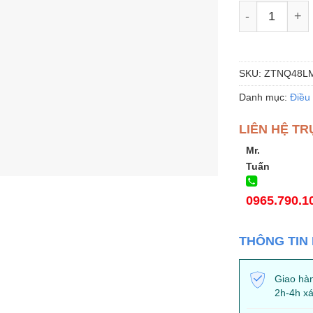
Điều hòa âm 
SKU:
ZTNQ48L
Danh mục:
Điều
LIÊN HỆ TR
Mr.
Tuấn
0965.790.1
THÔNG TIN
Giao hàn
2h-4h xá