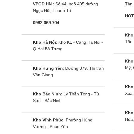
VPGD HN
: Số 44, ngõ 405 đường
Tân 
Khí ga
Ngọc Hồi, Thanh Trì
HOT
0982.069.704
Chiều dài đường ống
Tối thi
Kho
Chênh lệch độ cao tối đa
Dàn nó
Tân 
Kho Hà Nội
: Kho K1 - Cảng Hà Nội -
Q.Hai Bà Trưng
Tổng quan thiết kế điều
Kho
Dàn lạnh
Mỹ, 
Kho Hưng Yên
: Đường 379, Thị trấn
Văn Giang
Dàn lạnh của máy lạnh âm trần LG có kích thước 
Kho
máy cũng được tích hợp bơm thoát nước thải nên 
Xuân
Kho Bắc Ninh
: Lý Thần Tông - Từ
Sơn - Bắc Ninh
Mặt nạ bên ngoài của ZTNQ48LMLA0 có thiết kế tôn
Kho
Dàn nóng
Hòa,
Kho Vĩnh Phúc
: Phường Hùng
Vương - Phúc Yên
Dàn nóng ZUAD3 của máy được cải tiến với thiết k