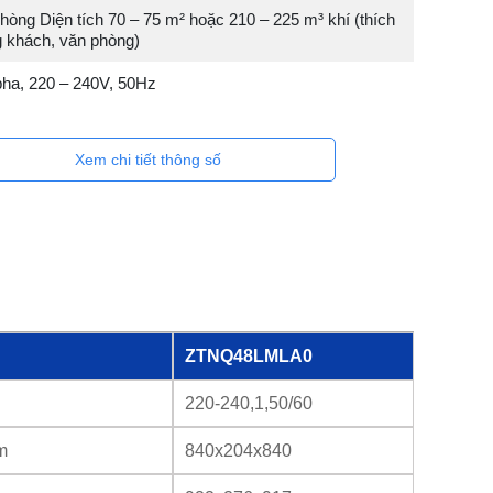
ng Diện tích 70 – 75 m² hoặc 210 – 225 m³ khí (thích
 khách, văn phòng)
pha, 220 – 240V, 50Hz
Xem chi tiết thông số
ZTNQ48LMLA0
220-240,1,50/60
m
840x204x840