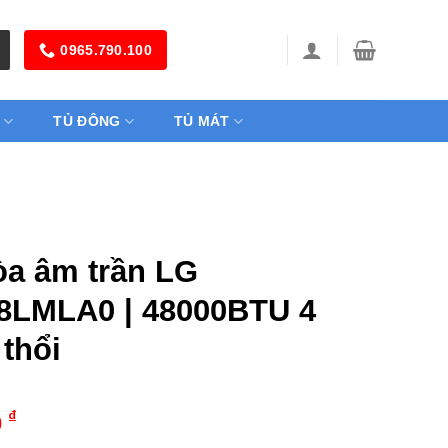
0965.790.100
TỦ ĐÔNG
TỦ MÁT
òa âm trần LG
LMLA0 | 48000BTU 4
thổi
₫
0