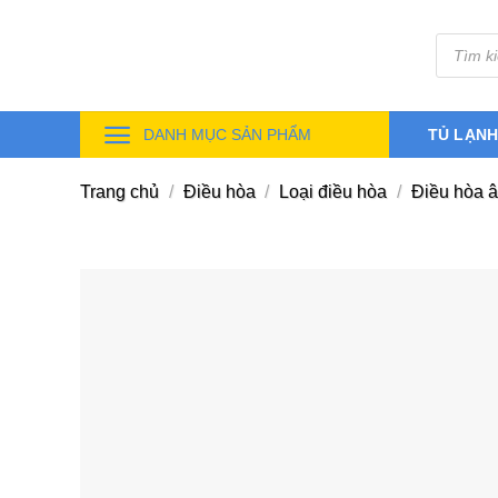
Skip
Tìm
to
kiếm
sản
content
phẩm
DANH MỤC SẢN PHẨM
TỦ LẠN
Trang chủ
/
Điều hòa
/
Loại điều hòa
/
Điều hòa â