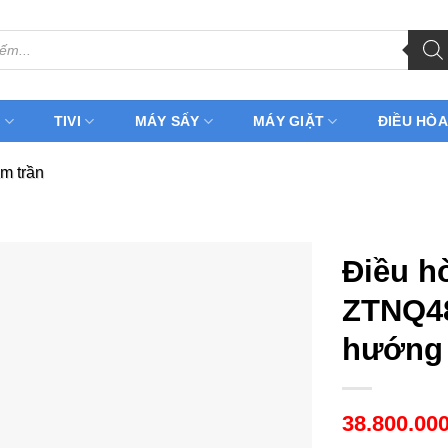
H
TIVI
MÁY SẤY
MÁY GIẶT
ĐIỀU HÒA
m trần
Điều h
ZTNQ48
hướng 
38.800.00