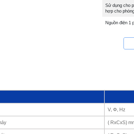
Sử dụng cho phò
hợp cho phòng
Nguồn điện 1 
V, Φ, Hz
máy
( RxCxS) m