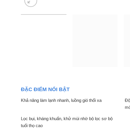
ĐẶC ĐIỂM NỔI BẬT
Khả năng làm lạnh nhanh, luồng gió thổi xa
Độ
m
Lọc bụi, kháng khuẩn, khử mùi nhờ bộ lọc sơ bộ
tuổi thọ cao