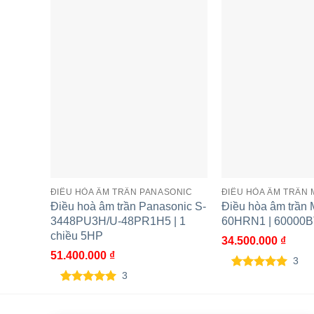
Mặt nạ trang rí
Mã sả
Màu v
Kích t
Khối l
DÀN NÓNG
Nguồn điện
ĐIỀU HÒA ÂM TRẦN PANASONIC
ĐIỀU HÒA ÂM TRẦN 
Điều hoà âm trần Panasonic S-
Điều hòa âm trần
Kích thước
3448PU3H/U-48PR1H5 | 1
60HRN1 | 60000B
chiều 5HP
34.500.000
₫
Khối lượng tịnh
51.400.000
₫
3
3
Máy nén
Loại
5.00
3
trên 5
dựa trên
5.00
3
trên 5
đánh giá
dựa trên
Loại đ