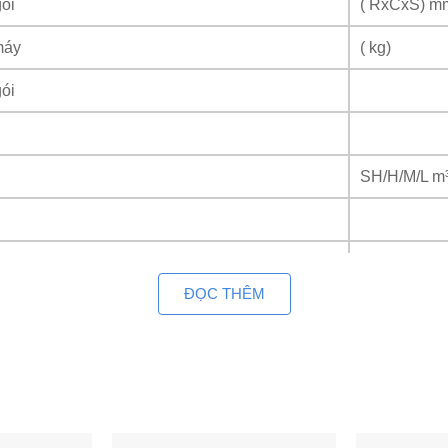
ói
( RxCxS) m
máy
( kg)
ói
SH/H/M/L m³
RxSL
ĐỌC THÊM
nh
SH/H/M/L d
ng
mm(inch)
i
mm(inch)
ả
(O.D./I.D.) 