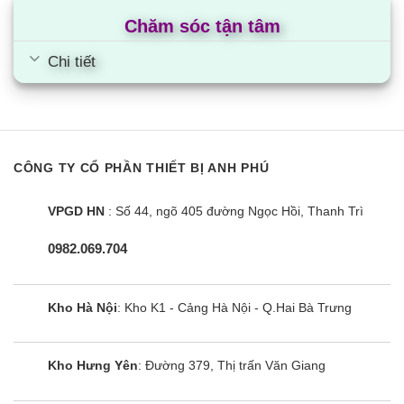
kế độc, chiếc điều hoà âm trần LG ZTNQ48GYLA0
Chăm sóc tận tâm
đã đến một làn gió mới cho người tiêu dùng.
Chi tiết
Với chiều cao chỉ 330mm, có thể lắp đặt âm trong
trường hoặc để nổi vẫn mang đến không gian rộng
rãi cho căn phòng
Hiệu năng làm lạnh trên LG ZTNQ48GYLA0
CÔNG TY CỔ PHẦN THIẾT BỊ ANH PHÚ
mạnh mẽ
VPGD HN
: Số 44, ngõ 405 đường Ngọc Hồi, Thanh Trì
Công suất hoạt động 48000BTU lớn
Với công suất hoạt động 5.0Hp – 46.500 Btu cùng
0982.069.704
với cơ chế thổi 360 độ, hơi lạnh có thể lan toả cho
không gian có diện tích từ 64 – 67 m². Sẽ lựa
Kho Hà Nội
: Kho K1 - Cảng Hà Nội - Q.Hai Bà Trưng
chọn lý tưởng cho các không gian như nhà
xưởng, văn phòng, nhà hàng.
Kho Hưng Yên
: Đường 379, Thị trấn Văn Giang
Công nghệ Inventer tiết kiệm điện