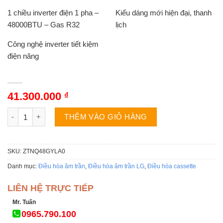
1 chiều inverter điện 1 pha –
Kiểu dáng mới hiện đại, thanh
48000BTU – Gas R32
lịch
Công nghệ inverter tiết kiệm
điện năng
41.300.000
₫
Điều hòa âm trần LG ZTNQ48GYLA0 | 48000BTU 1 chiều Inverte
THÊM VÀO GIỎ HÀNG
SKU:
ZTNQ48GYLA0
Danh mục:
Điều hòa âm trần
,
Điều hòa âm trần LG
,
Điều hòa cassette
LIÊN HỆ TRỰC TIẾP
Mr. Tuấn
0965.790.100