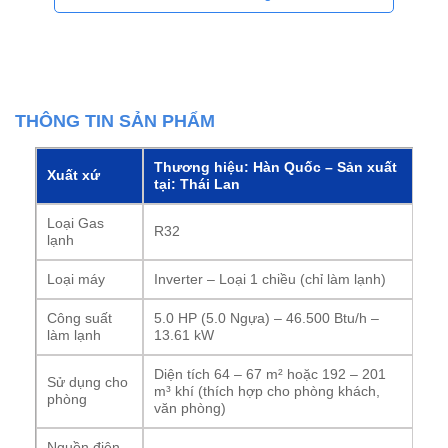
THÔNG TIN SẢN PHẨM
Thương hiệu: Hàn Quốc – Sản xuất
Xuất xứ
tại: Thái Lan
Loại Gas
R32
lạnh
Loại máy
Inverter – Loại 1 chiều (chỉ làm lạnh)
Công suất
5.0 HP (5.0 Ngựa) – 46.500 Btu/h –
làm lạnh
13.61 kW
Diện tích 64 – 67 m² hoặc 192 – 201
Sử dụng cho
m³ khí (thích hợp cho phòng khách,
phòng
văn phòng)
Nguồn điện