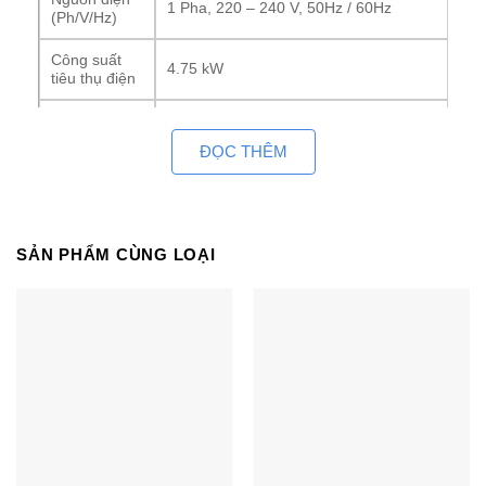
1 Pha, 220 – 240 V, 50Hz / 60Hz
(Ph/V/Hz)
Công suất
4.75 kW
tiêu thụ điện
Kích thước
ống đồng
10/16
ĐỌC THÊM
Gas (mm)
Chiều dài
ống gas tối
50 m
đa (m)
SẢN PHẨM CÙNG LOẠI
Chênh lệch
độ cao (tối
30 m
đa) (m)
DÀN LẠNH
Model dàn
ZTNQ48GYLA0
lạnh
Kích thước
dàn lạnh
105 x 33 x 105 cm