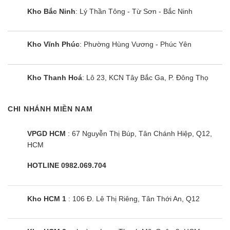
Công nghệ Inverter được trang bị
Kho Bắc Ninh
: Lý Thần Tông - Từ Sơn - Bắc Ninh
trên ZTNQ48GYLA0 giúp người dùng giảm được
chi phí tiền điện mỗi tháng khoảng 20 đến 30% so
Kho Vĩnh Phúc
: Phường Hùng Vương - Phúc Yên
với các dòng điều hoà thông thường.
Không những vậy, khi được trang bị công nghệ
Kho Thanh Hoá
: Lô 23, KCN Tây Bắc Ga, P. Đông Thọ
này, chiếc điều hoà sẽ được vận hành một cách
êm ái hơn. Người dùng yên tâm ngủ ngon mà
CHI NHÁNH MIỀN NAM
không lo tiếng ồn làm phiền.
VPGD HCM
: 67 Nguyễn Thị Búp, Tân Chánh Hiệp, Q12,
Luồng gió thổi mạnh mẽ
HCM
Chỉ có thể làm lạnh 1 chiều nhưng chiếc điều hoà
HOTLINE 0982.069.704
vẫn mang hơi mát lan toả khắp các không gian
phòng.
Kho HCM 1
: 106 Đ. Lê Thị Riêng, Tân Thới An, Q12
Thiết kế cải tiến của cánh quạt đảo gió 3D (1 cánh
đảo dọc và 2 cánh đảo ngang) được điều khiến