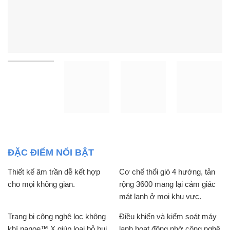
ĐẶC ĐIỂM NỔI BẬT
Thiết kế âm trần dễ kết hợp
Cơ chế thổi gió 4 hướng, tản
cho mọi không gian.
rộng 3600 mang lại cảm giác
mát lạnh ở mọi khu vực.
Trang bị công nghệ lọc không
Điều khiển và kiểm soát máy
khí nanoe™ X giúp loại bỏ bụi
lạnh hoạt động nhờ công nghệ