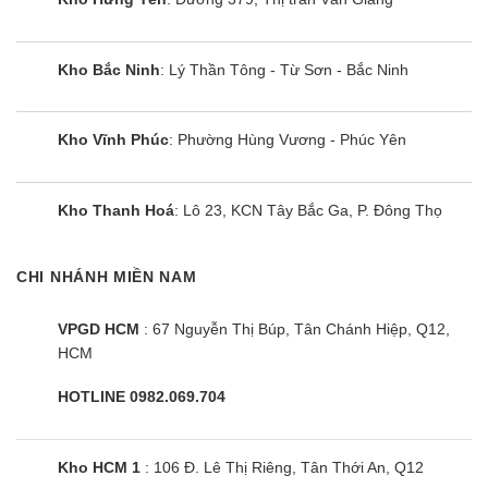
các gốc OH có bọc nước lên đến 9.600 tỷ gốc mỗi
giây:
Kho Bắc Ninh
: Lý Thần Tông - Từ Sơn - Bắc Ninh
– giúp ức chế sự phát triển của vi khuẩn, vi rút,
nấm mốc và các chất gây ô nhiễm khác
Kho Vĩnh Phúc
: Phường Hùng Vương - Phúc Yên
– đồng thời khử mùi hôi khó chịu, giúp không khí
của gia đình bạn luôn trong lành và tươi mới.
Kho Thanh Hoá
: Lô 23, KCN Tây Bắc Ga, P. Đông Thọ
Hơn nữa, công nghệ Nanoe™ X có thể hoạt động
CHI NHÁNH MIỀN NAM
ở chế độ quạt gió ngay cả khi không mở chế độ
làm lạnh, giúp bạn tiết kiệm được điện năng sử
VPGD HCM
: 67 Nguyễn Thị Búp, Tân Chánh Hiệp, Q12,
dụng.
HCM
Panasonic 48000BTU 1 chiều S-3448PU3H/
HOTLINE 0982.069.704
U-48PR1H5 kiểm soát hướng gió đa dạng
Với điều hòa cassette mang model S-3448PU3H,
Kho HCM 1
: 106 Đ. Lê Thị Riêng, Tân Thới An, Q12
người dùng có thế lựa chọn nhiều góc độ điều