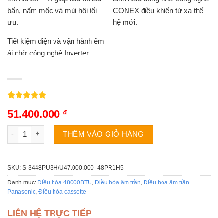
bẩn, nấm mốc và mùi hôi tối
CONEX điều khiển từ xa thế
ưu.
hệ mới.
Tiết kiệm điện và vận hành êm
ái nhờ công nghệ Inverter.
5.00
3
trên 5
51.400.000
₫
dựa trên
đánh giá
Điều hoà âm trần Panasonic S-3448PU3H/U-48PR1H5 | 1 chiều 
THÊM VÀO GIỎ HÀNG
SKU:
S-3448PU3H/U47.000.000 -48PR1H5
Danh mục:
Điều hòa 48000BTU
,
Điều hòa âm trần
,
Điều hòa âm trần
Panasonic
,
Điều hòa cassette
LIÊN HỆ TRỰC TIẾP