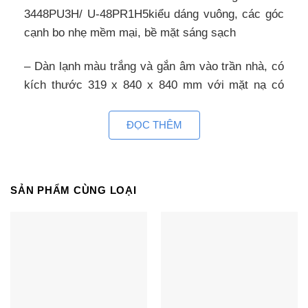
3448PU3H/ U-48PR1H5kiểu dáng vuông, các góc
cạnh bo nhẹ mềm mại, bề mặt sáng sạch
– Dàn lạnh màu trắng và gắn âm vào trần nhà, có
kích thước 319 x 840 x 840 mm với mặt nạ có
kích thước vuông 950x950mm
ĐỌC THÊM
– Dàn nóng có dạng hình hộp chữ nhật, có kích
thước 996 x 980 x 370 mm
– Vỏ dàn nóng bằng thép nên có thể chịu được
SẢN PHẨM CÙNG LOẠI
những tác động từ môi trường bên ngoài với độ
bền cao.
– Ống dẫn gas bằng đồng và lá tản nhiệt bằng
nhôm nên có thể dẫn nhiệt nhanh chóng và đảm
bảo khả năng làm lạnh.