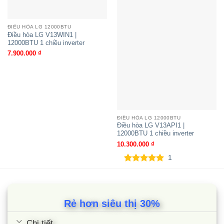
ĐIỀU HÒA LG 12000BTU
Điều hòa LG V13WIN1 |
12000BTU 1 chiều inverter
7.900.000
₫
Điều hòa LG V13WIN1 | 12000BTU 1
chiều inverter
ĐIỀU HÒA LG 12000BTU
Điều hòa LG V13API1 |
12000BTU 1 chiều inverter
10.300.000
₫
1
5.00
1
trên 5
dựa trên
đánh giá
Rẻ hơn siêu thị 30%
Chi tiết