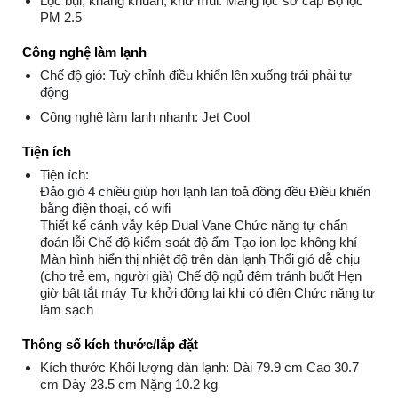
Lọc bụi, kháng khuẩn, khử mùi: Màng lọc sơ cấp Bộ lọc
PM 2.5
Công nghệ làm lạnh
Chế độ gió: Tuỳ chỉnh điều khiển lên xuống trái phải tự
động
Công nghệ làm lạnh nhanh: Jet Cool
Tiện ích
Tiện ích:
Đảo gió 4 chiều giúp hơi lạnh lan toả đồng đều Điều khiển
bằng điện thoại, có wifi
Thiết kế cánh vẫy kép Dual Vane Chức năng tự chẩn
đoán lỗi Chế độ kiểm soát độ ẩm Tạo ion lọc không khí
Màn hình hiển thị nhiệt độ trên dàn lạnh Thổi gió dễ chịu
(cho trẻ em, người già) Chế độ ngủ đêm tránh buốt Hẹn
giờ bật tắt máy Tự khởi động lại khi có điện Chức năng tự
làm sạch
Thông số kích thước/lắp đặt
Kích thước Khối lượng dàn lạnh: Dài 79.9 cm Cao 30.7
cm Dày 23.5 cm Nặng 10.2 kg