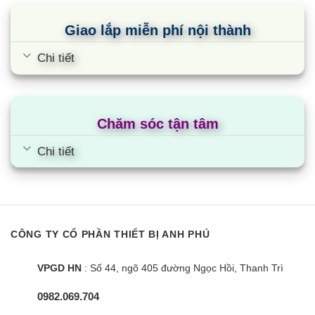
Giao lắp miễn phí nội thành
Chi tiết
Chăm sóc tận tâm
Chi tiết
CÔNG TY CỔ PHẦN THIẾT BỊ ANH PHÚ
VPGD HN
: Số 44, ngõ 405 đường Ngọc Hồi, Thanh Trì
0982.069.704