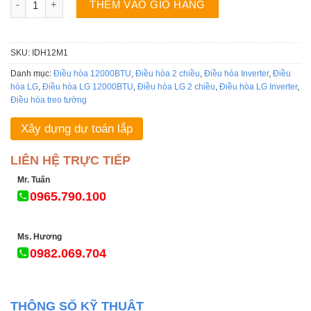
THÊM VÀO GIỎ HÀNG
SKU:
IDH12M1
Danh mục:
Điều hòa 12000BTU
,
Điều hòa 2 chiều
,
Điều hòa Inverter
,
Điều
hòa LG
,
Điều hòa LG 12000BTU
,
Điều hòa LG 2 chiều
,
Điều hòa LG Inverter
,
Điều hòa treo tường
Xây dựng dự toán lắp
LIÊN HỆ TRỰC TIẾP
Mr. Tuấn
0965.790.100
Ms. Hương
0982.069.704
THÔNG SỐ KỸ THUẬT