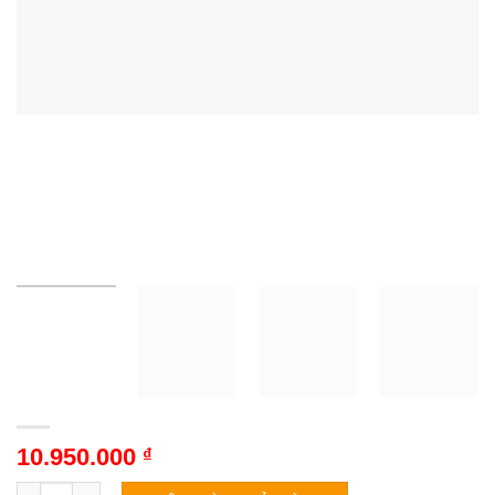
10.950.000
₫
Điều hòa LG IDH12M1 | 12000BTU 2 chiều inverter số lượng