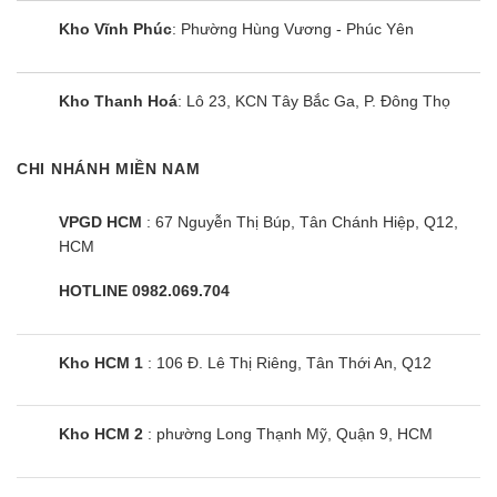
được xác minh bởi BAF
Kho Vĩnh Phúc
: Phường Hùng Vương - Phúc Yên
Cùng Chủ Đề:
Kho Thanh Hoá
: Lô 23, KCN Tây Bắc Ga, P. Đông Thọ
CHI NHÁNH MIỀN NAM
VPGD HCM
: 67 Nguyễn Thị Búp, Tân Chánh Hiệp, Q12,
HCM
HOTLINE 0982.069.704
Kho HCM 1
: 106 Đ. Lê Thị Riêng, Tân Thới An, Q12
Kho HCM 2
: phường Long Thạnh Mỹ, Quận 9, HCM
Điều hòa LG B13API | 12000BTU 2
chiều inverter