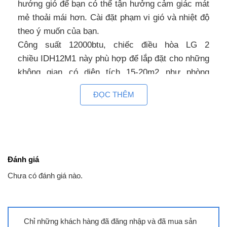
hướng gió để bạn có thể tận hưởng cảm giác mát
mẻ thoải mái hơn. Cài đặt phạm vi gió và nhiệt độ
theo ý muốn của bạn.
Công suất 12000btu, chiếc điều hòa LG 2
chiều IDH12M1 này phù hợp để lắp đặt cho những
không gian có diện tích 15-20m2 như phòng
khách, phòng ngủ hay phòng làm việc nhỏ…
ĐỌC THÊM
Làn gió thoải mái, êm ái
Với thiết kế cửa gió độc đáo, người dùng có thể
lựa chọn các chế độ hoạt động linh hoạt tạo cảm
giác thoải mái tối đa:Chế độ làm mát thông
Đánh giá
thường: Phần cửa gió phía dưới sẽ được mở ra
Chưa có đánh giá nào.
và hoạt động như những chiếc điều hòa thông
thường khác. Cánh quạt kép thổi luồng khí mát lên
trên để làm mát nhanh hơn 23% mà không gây
Chỉ những khách hàng đã đăng nhập và đã mua sản
cảm giác gió lùa.Chế độ Soft Air: Cửa gió phía