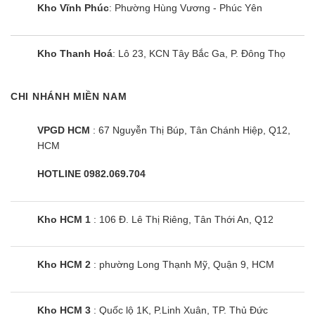
Kho Vĩnh Phúc
: Phường Hùng Vương - Phúc Yên
Với tính năng tự khởi động lại khi có điện trên
mẫu điều hoà V13API1 thì giờ đây bạn không cần
Kho Thanh Hoá
: Lô 23, KCN Tây Bắc Ga, P. Đông Thọ
cài đặt lại các chế độ đang dùng trước khi bị ngắt
điện đột ngột.
CHI NHÁNH MIỀN NAM
Nếu điều hoà đang hoạt động mà bị cúp điện ngay
lập tức thì bạn không cần quá lo lắng. Máy điều
VPGD HCM
: 67 Nguyễn Thị Búp, Tân Chánh Hiệp, Q12,
HCM
hoà V13API1 sẽ tự động ghi nhớ lại các cài đặt
lúc đó, khi có điện máy sẽ hoạt động với cài đặt
HOTLINE 0982.069.704
như cũ.
Kho HCM 1
: 106 Đ. Lê Thị Riêng, Tân Thới An, Q12
Điều khiển điều hòa V13API1 bằng điện
thoại với ứng dụng LG SmartThinQ
Chiếc điều hoà V13API1 Inverter kết nối wifi, bạn
Kho HCM 2
: phường Long Thạnh Mỹ, Quận 9, HCM
có thể dễ dàng điều khiển máy lạnh qua ứng dụng
LG SmartThinQ trên điện thoại. Đặc biệt công
Kho HCM 3
: Quốc lộ 1K, P.Linh Xuân, TP. Thủ Đức