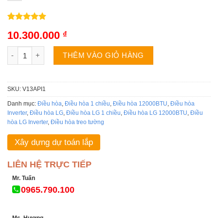
5.00
1
trên 5
10.300.000
₫
dựa trên
đánh giá
Điều hòa LG V13API1 | 12000BTU 1 chiều inverter số lượng
THÊM VÀO GIỎ HÀNG
SKU:
V13API1
Danh mục:
Điều hòa
,
Điều hòa 1 chiều
,
Điều hòa 12000BTU
,
Điều hòa
Inverter
,
Điều hòa LG
,
Điều hòa LG 1 chiều
,
Điều hòa LG 12000BTU
,
Điều
hòa LG Inverter
,
Điều hòa treo tường
Xây dựng dự toán lắp
LIÊN HỆ TRỰC TIẾP
Mr. Tuấn
0965.790.100