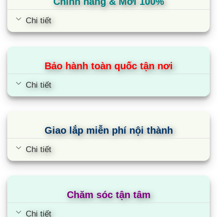
hệ thống lọc khí Ionizer mới. Có khả năng tiêu diệt
Chính hãng & Mới 100%
vi khuẩn, nấm mốc gây mùi khó chịu hiệu quả hơn
Chi tiết
tấm vi lọc thông thường. Từ đó, mang lại bầu
không khí trong lành, đảm bảo an toàn sức khỏe
người dùng.
Bảo hành toàn quốc tận nơi
Điều hoà V13API1 Inverter tích hợp chế độ
Chi tiết
ngủ đêm
Chế độ ngủ đêm trên điều hoà V13API1 Inverter
sẽ tự điều chỉnh nhiệt độ lên 2 độ để nhiệt độ
phòng phù hợp với thân nhiệt. Mang đến giấc ngủ
Giao lắp miễn phí nội thành
sâu hơn và tránh bị cảm lạnh khi nhiệt độ hạ thấp
Chi tiết
vào ban đêm. Đặc biệt, phù hợp với những gia
đình có trẻ nhỏ và người cao tuổi.
Ngoài ra, điều hoà 1 chiều V13API1 tích hợp tính
Chăm sóc tận tâm
năng hẹn giờ bật/tắt máy lạnh. Vì vậy, không cần
Chi tiết