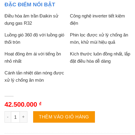
ĐẶC ĐIỂM NỔI BẬT
Điều hòa âm trần Đaikin sử
Công nghệ inverter tiết kiệm
dụng gas R32
điện
Luồng gió 360 độ với luồng gió
Phin lọc được xử lý chống ăn
thổi tròn
mòn, khử mùi hiệu quả
Hoạt đông êm ái với tiếng ồn
Kích thước luôn đồng nhất, lắp
nhỏ nhất
đặt điều hòa dễ dàng
Cánh tản nhiệt dàn nóng được
xử lý chống ăn mòn
42.500.000
₫
Điều hòa âm trần Daikin FCFC125DVM/RZFC125DVM 45000BTU 1 
THÊM VÀO GIỎ HÀNG