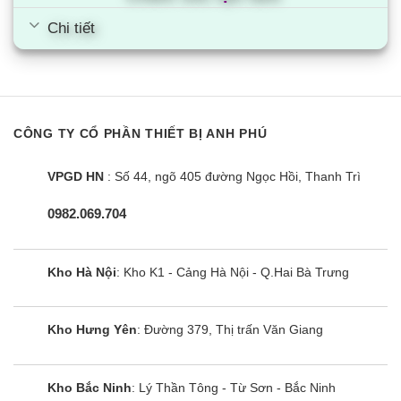
Gió được thổi ra từ các miệng gió ở góc dàn lạnh,
Chi tiết
độ thoải mái sẽ lan truyền rộng rãi hơn.
Luồng gió sản khoái được thổi xuống sàn ngay cả
với trần cao
CÔNG TY CỔ PHẦN THIẾT BỊ ANH PHÚ
Sản khoái và thuận tiện tối ưu với 2 chế độ thổi gió
của máy lạnh âm trần Daikin
VPGD HN
: Số 44, ngõ 405 đường Ngọc Hồi, Thanh Trì
Phân tán không khí trong lành khắp không gian
0982.069.704
phòng
Điều hòa âm trần Daikin 45000btu inverter
Kho Hà Nội
: Kho K1 - Cảng Hà Nội - Q.Hai Bà Trưng
FCFC125DVM/RZFC125DVM trang bị Luồng gió
360 độ.
Kho Hưng Yên
: Đường 379, Thị trấn Văn Giang
Thiết kế với 4 cửa gió hướng về các phía có thể
điều chỉnh được riêng cho mỗi cửa gió.
Kho Bắc Ninh
: Lý Thần Tông - Từ Sơn - Bắc Ninh