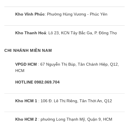
Từ đó, đạt sự phân phối gió tối ưu nhất, tăng khả
năng tuần hoàn luồng gió tránh thổi trực tiếp vào
Kho Vĩnh Phúc
: Phường Hùng Vương - Phúc Yên
người.
Kho Thanh Hoá
: Lô 23, KCN Tây Bắc Ga, P. Đông Thọ
Kháng khuẩn, khử mùi hiệu quả
Máy điều hòa âm trần FCFC125DVM được tích
CHI NHÁNH MIỀN NAM
hợp phin lọc siêu bền. Nên vệ sinh thường xuyên
khoảng 3-6 tháng/1 lần
VPGD HCM
: 67 Nguyễn Thị Búp, Tân Chánh Hiệp, Q12,
HCM
Giúp ngăn ngừa bụi bẩn và khả năng lọc mùi hiệu
HOTLINE 0982.069.704
quả.
Mang lại bầu không khí trong làn và an toàn cho
Kho HCM 1
: 106 Đ. Lê Thị Riêng, Tân Thới An, Q12
người sử dụng
FCFC125DVM điều khiển luồng gió thông minh
Kho HCM 2
: phường Long Thạnh Mỹ, Quận 9, HCM
Các dàn lạnh đều cung cấp chế độ gió 3 bước điều