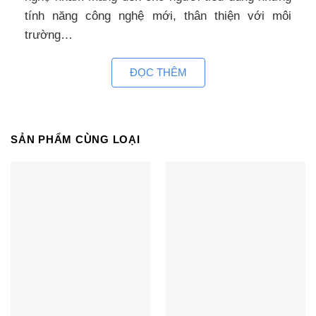
tính năng công nghệ mới, thân thiện với môi
trường…
Tại thị trường nước ta Daikin đứng vững ngôi vị
ĐỌC THÊM
số 1 ở tất cả các dòng sản phẩm: Treo tường, âm
trần, Tủ đứng, multi…đã chứng minh được chất
lượng vượt trội, cùng dịch vụ hỗ trợ khách hàng
SẢN PHẨM CÙNG LOẠI
tốt nhất.
Máy điều hòa âm trần Daikin
FCFC125DVM/RZFC125DVM chính hãng được
sản xuất nhập khẩu Thái Lan – Cái nôi quy tụ sản
xuất các sản phẩm điện tử, điện lạnh của các tên
tuổi hàng đầu thế giới: Panasonic, LG, Mitsubishi,
Samsung…
Tổng quan thiết kế điều hòa