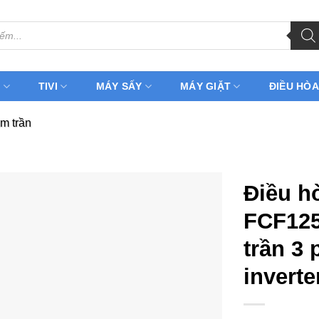
H
TIVI
MÁY SẤY
MÁY GIẶT
ĐIỀU HÒA
m trần
Điều h
FCF12
trần 3
inverte