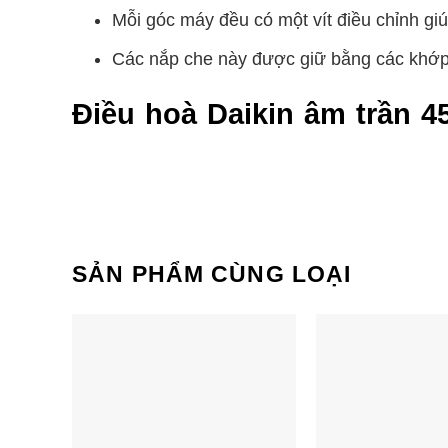
Mỗi góc máy đều có một vít điều chỉnh giú
Các nắp che này được giữ bằng các khớp n
Điều hoà Daikin âm trần 
mái
Nhờ thiết kế 360 độ, điều hòa âm trần cassette
Luồng gió được điều chỉnh thổi theo phư
SẢN PHẨM CÙNG LOẠI
giúp nhiệt độ cả phòng giảm xuống từ từ,
Đây là tính năng mà chỉ dòng âm trần cas
Ba công nghệ tạo ra luồng gió tuần hoàn:
− Sử dụng cánh đảo gió mới rộng (thẳng): Với nắp