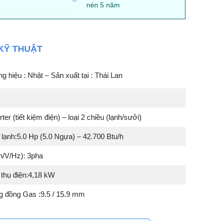
nén 5 năm
KỸ THUẬT
 hiệu : Nhật – Sản xuất tại : Thái Lan
ter (tiết kiệm điện) – loại 2 chiều (lạnh/sưởi)
lạnh:5.0 Hp (5.0 Ngựa) – 42.700 Btu/h
h/V/Hz): 3pha
 thụ điện:4,18 kW
g đồng Gas :9.5 / 15.9 mm