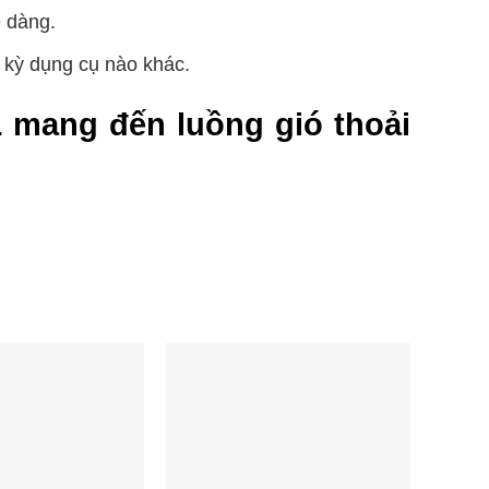
ễ dàng.
 kỳ dụng cụ nào khác.
 mang đến luồng gió thoải
ần hoàn khắp phòng.