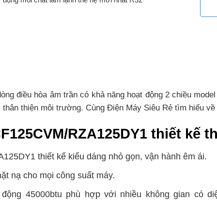
 điều hòa âm trần có khả năng hoạt động 2 chiều model 
s thân thiện môi trường. Cùng Điện Máy Siêu Rẻ tìm hiểu v
CF125CVM/RZA125DY1 thiết kế tha
25DY1 thiết kế kiểu dáng nhỏ gọn, vận hành êm ái.
mặt nạ cho mọi công suất máy.
 động 45000btu phù hợp với nhiều không gian có di