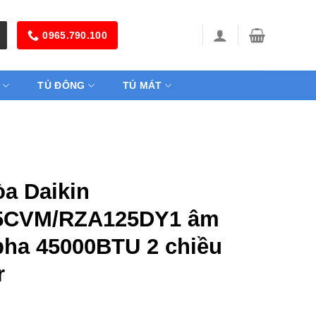
0965.790.100
TỦ ĐÔNG
TỦ MÁT
òa Daikin
5CVM/RZA125DY1 âm
 pha 45000BTU 2 chiều
r