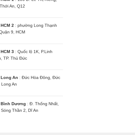
hiệt độ tối thiểu và tối đa, Tránh nhiệt độ quá nóng hoặ
Thới An, Q12
 điều khiển từ xa của điều hòa âm trần cassette Daikin ở
 HCM 2
: phường Long Thạnh
 Đaikin FCF125CVM/RZA125DY1 ti
Quận 9, HCM
DY1 trang bị công nghệ Super Inverter mới nhất.
 HCM 3
: Quốc lộ 1K, P.Linh
, TP. Thủ Đức
 Long An
: Đức Hòa Đông, Đức
 Long An
chóng bù lại mức chênh lệch chi phí ban đầu. Điều này dẫn đ
 Bình Dương
: Đ. Thống Nhất,
/ Tắt liên tục
Sóng Thần 2, Dĩ An
 inverter FCF125CVM/RZA125DY1 