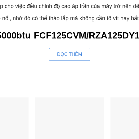
p cho việc điều chỉnh độ cao áp trần của máy trở nên d
ối, nhờ đó có thể tháo lắp mà không cần tô vít hay bất
45000btu FCF125CVM/RZA125DY1
ĐỌC THÊM
 FCF125CVM/RZA125DY1 có khả năng điều khiển luồng gió tu
ơng ngang hình vòng cung
 đồng đều, không gây khó chịu
sette đa hướng thổi FCF mới có.
 mở loại mới lớn hơn, quỹ đạo gió thổi thẳng hơn.