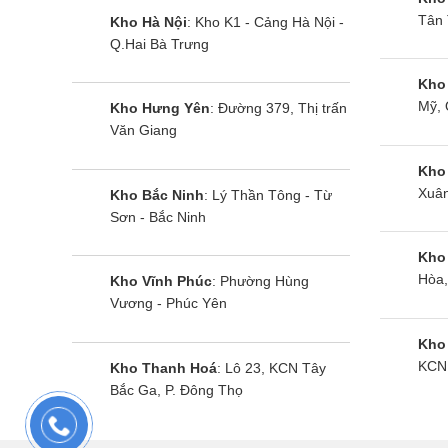
Tiết kiệm năng lượng bằng cách giới hạn n
Tân 
Kho Hà Nội
: Kho K1 - Cảng Hà Nội -
Q.Hai Bà Trưng
Chức năng này rất tiện lợi nếu có thể lắp
Kho
Điều hòa âm trần 34000btu
Mỹ, 
Kho Hưng Yên
: Đường 379, Thị trấn
Văn Giang
Máy điều hòa âm trần cassette FCF125CVM/RZA125
Kho
Xuân
Kho Bắc Ninh
: Lý Thần Tông - Từ
khả năng tiết kiệm điện tối ưu
Sơn - Bắc Ninh
mang lại khả năng làm lạnh nhanh
Kho
Hòa,
Kho Vĩnh Phúc
: Phường Hùng
gia tăng tuổi thọ cho máy nén.
Vương - Phúc Yên
Hệ thống inverter tiêu thụ ít điện hơn và nhanh 
Kho
máy inverter không hoạt động theo nguyên tắc Bật 
KCN 
Kho Thanh Hoá
: Lô 23, KCN Tây
Bắc Ga, P. Đông Thọ
Điều hòa Daikin 45000btu