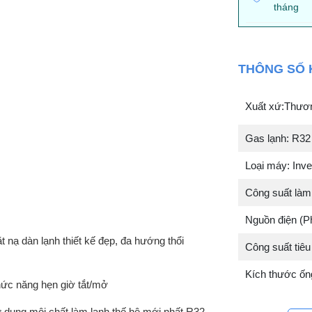
tháng
THÔNG SỐ 
Xuất xứ:Thương
Gas lạnh: R32
Loại máy: Inver
Công suất làm 
Nguồn điện (P
t nạ dàn lạnh thiết kế đẹp, đa hướng thổi
Công suất tiêu
Kích thước ốn
ức năng hẹn giờ tắt/mở
 dụng môi chất làm lạnh thế hệ mới nhất R32