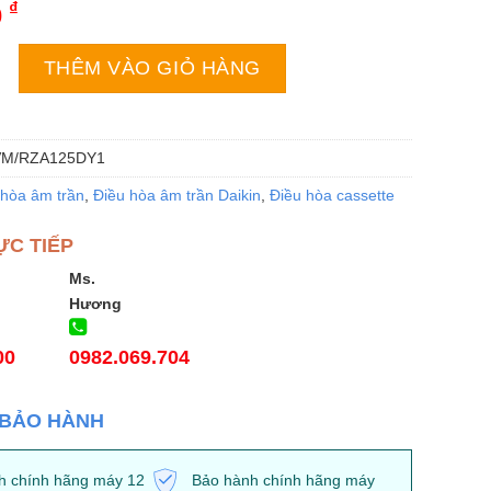
₫
0
kin FCF125CVM/RZA125DY1 âm trần 3 pha 45000BTU 2 chiều
THÊM VÀO GIỎ HÀNG
M/RZA125DY1
 hòa âm trần
,
Điều hòa âm trần Daikin
,
Điều hòa cassette
ỰC TIẾP
Ms.
Hương
00
0982.069.704
 BẢO HÀNH
h chính hãng máy 12
Bảo hành chính hãng máy