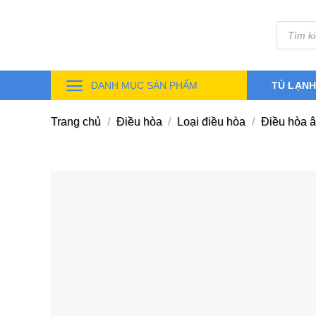
Skip
Tìm
to
kiếm
sản
content
phẩm
DANH MỤC SẢN PHẨM
TỦ LẠN
Trang chủ
/
Điều hòa
/
Loại điều hòa
/
Điều hòa â