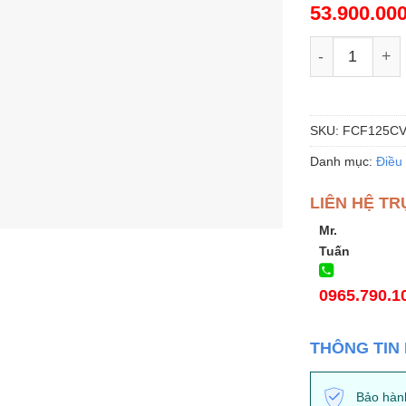
53.900.00
Điều hòa Dai
SKU:
FCF125CV
Danh mục:
Điều
LIÊN HỆ TR
Mr.
Tuấn
0965.790.1
THÔNG TIN
Bảo hàn