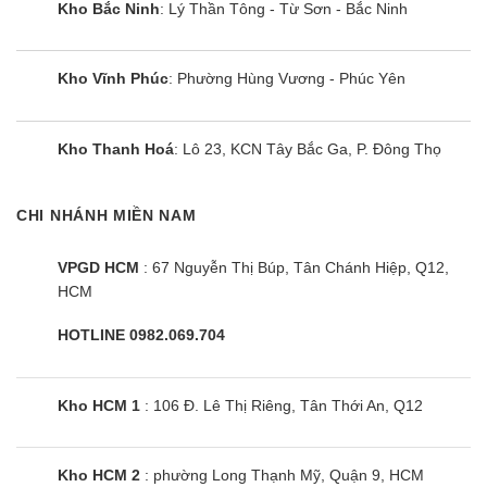
Kho Bắc Ninh
: Lý Thần Tông - Từ Sơn - Bắc Ninh
Điều hòa FBA140BVMA9/RZF140CYM âm
trần có tính thẩm mỹ cao
Kho Vĩnh Phúc
: Phường Hùng Vương - Phúc Yên
Không chỉ riêng điều hòa FBA140BVMA9, mà nhìn
chung, các sản phẩm điều hòa nối ống gió với
thiết kế giấu trần, chỉ để lộ cửa gió, mang lại tính
Kho Thanh Hoá
: Lô 23, KCN Tây Bắc Ga, P. Đông Thọ
thẩm mỹ cao cho căn phòng nhà bạn.
CHI NHÁNH MIỀN NAM
Cửa gió được thiết kế linh hoạt, tùy chọn từ kích
thước, màu sắc, cho đến kiểu dáng…mang lại sự
VPGD HCM
: 67 Nguyễn Thị Búp, Tân Chánh Hiệp, Q12,
hài hòa, tinh tế sang trọng cho căn phòng của
HCM
Bạn.
HOTLINE 0982.069.704
FBA140BVMA9/RZF140CYM hiệu suất làm
mát cao
Kho HCM 1
: 106 Đ. Lê Thị Riêng, Tân Thới An, Q12
Tiết kiệm điện tới 50% nhờ công nghệ Inverter
Điều hòa nối ống gió Daikin
Kho HCM 2
: phường Long Thạnh Mỹ, Quận 9, HCM