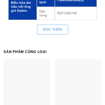
FBA140BVMA(9)
lạnh
Điều hòa âm
trần nối ống
gió Daikin
Dàn
RZF140CYM
nóng
Dàn
1 Pha, 220-240 V / 220-
lạnh
230V, 50 / 60Hz
ĐỌC THÊM
Nguồn điện
Dàn
3 Pha, 380-415 / 380V,
nóng
50 / 60Hz
14.0 kW
SẢN PHẨM CÙNG LOẠI
(6.2-15.5)
Công suất làm lạnh
Định mức (Tối thiểu – Tối
đa)
47800 Btu/h
(21,200-52,900)
Công suất điện
Làm
5,69 kW
tiêu thụ
lạnh
COP
2,46 kW/kW
CSPF
4,47 kWh/kWh