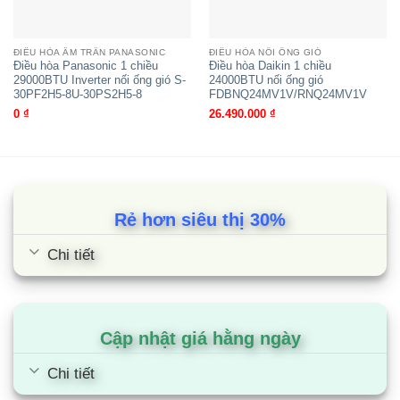
Dàn lạnh
Lưu
36.0 / 30.5/ 25.0 m/phút
ĐIỀU HÒA ÂM TRẦN PANASONIC
ĐIỀU HÒA NỐI ỐNG GIÓ
lượng
Điều hòa Panasonic 1 chiều
Điều hòa Daikin 1 chiều
gió
29000BTU Inverter nối ống gió S-
24000BTU nối ống gió
1,271 / 1,077/ 883 cfm
(C/TB/T)
30PF2H5-8U-30PS2H5-8
FDBNQ24MV1V/RNQ24MV1V
Quạt
0
₫
26.490.000
₫
Áp suất
Định mức 50 (50-
tĩnh bên
150) Pa
ngoài
Độ ồn (C/TB/T)
40.0 / 37.5 /35.0 dB(A)
Rẻ hơn siêu thị 30%
Phin lọc
Chi tiết
Kích thước (CxRxD)
245x1400x800 mm
Trọng lượng máy
47 kg
Dải hoạt động
14 đến 25 CWB
Cập nhật giá hằng ngày
Dàn nóng
Chi tiết