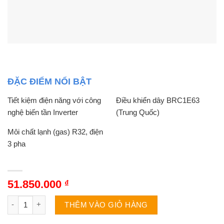
ĐẶC ĐIỂM NỔI BẬT
Tiết kiệm điện năng với công
Điều khiển dây BRC1E63
nghệ biến tần Inverter
(Trung Quốc)
Môi chất lạnh (gas) R32, điện
3 pha
51.850.000
₫
Điều hòa Daikin 1 chiều 48000BTU Inverter nối ống gió FBA
THÊM VÀO GIỎ HÀNG