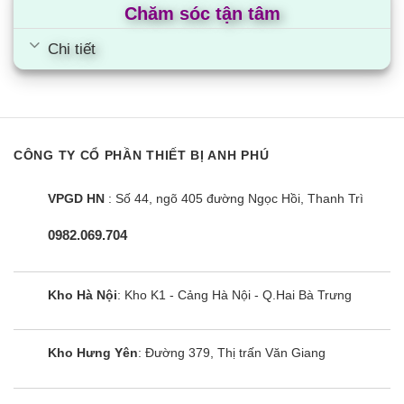
Chăm sóc tận tâm
Dải hoạt động
21 đến 46 CDB
Chi tiết
Ống kết nối
Lỏng (Loe)
ɸ9.5 mm
Hơi (Loe)
ɸ15.9 mm
CÔNG TY CỔ PHẦN THIẾT BỊ ANH PHÚ
VP25 mm (Đường kính
Dàn
trong ɸ25 x Đường kính
lạnh
ngoài ɸ32)
VPGD HN
: Số 44, ngõ 405 đường Ngọc Hồi, Thanh Trì
Ống xả
Dàn
0982.069.704
ɸ26.0 mm (Lỗ)
nóng
Chiều dài tối đa ống nối các
50m (Chiều dài tương
thiết bị
đương 70)
Kho Hà Nội
: Kho K1 - Cảng Hà Nội - Q.Hai Bà Trưng
Chênh lệch độ cao tối đa
30m
trong lắp đặt
Kho Hưng Yên
: Đường 379, Thị trấn Văn Giang
Cách nhiệt
Cả ống lỏng và ống hơi