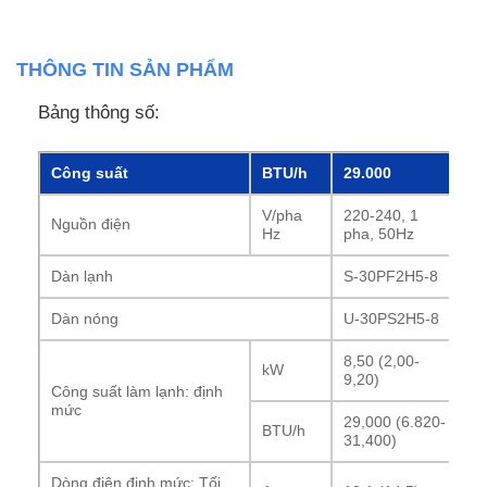
THÔNG TIN SẢN PHẨM
Bảng thông số:
Công suất
BTU/h
29.000
V/pha
220-240, 1
Nguồn điện
Hz
pha, 50Hz
Dàn lạnh
S-30PF2H5-8
Dàn nóng
U-30PS2H5-8
8,50 (2,00-
kW
9,20)
Công suất làm lạnh: định
mức
29,000 (6.820-
BTU/h
31,400)
Dòng điện định mức: Tối