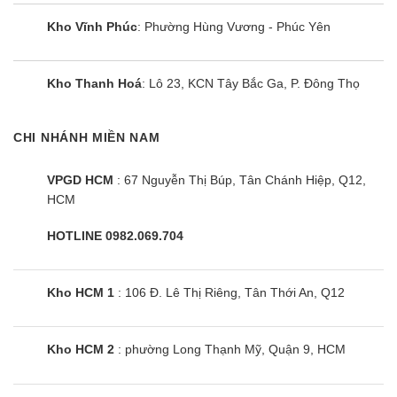
Máy có công suất làm lạnh 29000 BTU nên có thể
Kho Vĩnh Phúc
: Phường Hùng Vương - Phúc Yên
làm lạnh tối ưu cho phòng có diện tích tới 40m²
(120m³). Panasonic S-30PF2H5-8/U-30PS2H5-8
Kho Thanh Hoá
: Lô 23, KCN Tây Bắc Ga, P. Đông Thọ
có thể nhanh chóng đạt được nhiệt độ đã cài đặt,
mang đến không gian mát mẻ tức thời.
CHI NHÁNH MIỀN NAM
Công nghệ Inverter giúp duy trì nhiệt độ ổn định
VPGD HCM
: 67 Nguyễn Thị Búp, Tân Chánh Hiệp, Q12,
Là mẫu điều hòa âm trần công suất lớn lại còn
HCM
được trang bị công nghệ Inverter. Nhờ đó:
HOTLINE 0982.069.704
Tiết kiệm điện năng hiệu quả tới 40%.
Đảm bảo khả năng hoạt động êm ái và ổn định.
Kho HCM 1
: 106 Đ. Lê Thị Riêng, Tân Thới An, Q12
Không còn hiện tượng nhiệt độ phòng thay đổi liên
tục khiến người dùng mệt mỏi.
Kho HCM 2
: phường Long Thạnh Mỹ, Quận 9, HCM
Tăng tuổi thọ của máy.