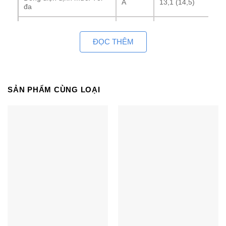
A
13,1 (14,5)
đa
Công suất tiêu thụ (Tối
kW
2,8 (0,8-3,5)
thiểu-Tối đa)
ĐỌC THÊM
W/W
3,04
Hiệu suất COP/EER
BTU/hW
10,36
SẢN PHẨM CÙNG LOẠI
Pa (mm
Cột áp
69 (7)
Aq)
Lưu lượng gió
m3/phút
22,0
Độ ồn áp suất
dB(A)
45/39
(Cao/thấp)
Dàn
Độ ồn nguồn
lạnh
dB
60/54
(Cao/thấp)
Kích thước
mm
290×1,100×500
Trọng lượng
kg
31