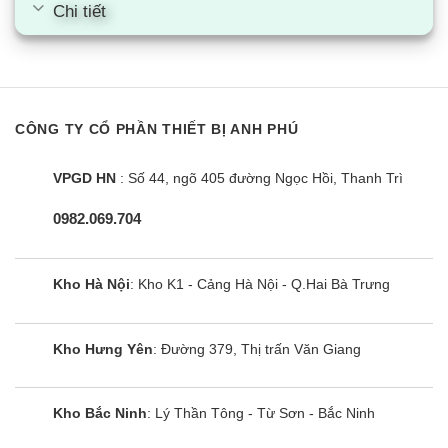
8/U-30PS2H5-8
Chi tiết
Dàn lạnh
Dòng điều hòa âm trần nối ống gió Panasonic S-
30PF2H5-8/U-30PS2H5-8 có phần đường ống
được giấu hoàn toàn bên trong. Điều này tạo nên
CÔNG TY CỔ PHẦN THIẾT BỊ ANH PHÚ
sự thống nhất trong không gian nội thất, thỏa mãn
VPGD HN
: Số 44, ngõ 405 đường Ngọc Hồi, Thanh Trì
được ngay cả những người dùng khó tính nhất.
0982.069.704
Dàn nóng
Cục nóng có kích thước nhỏ gọn và nhẹ nhàng
Kho Hà Nội
: Kho K1 - Cảng Hà Nội - Q.Hai Bà Trưng
nên rất dễ lắp đặt trong không gian chật hẹp. Ống
đồng có thể lắp theo nhiều hướng khác nhau, rất
thuận tiện trong thiết kế lẫn thi công.
Kho Hưng Yên
: Đường 379, Thị trấn Văn Giang
Khả năng làm mát của máy Panasonic S-
30PF2H5-8
Kho Bắc Ninh
: Lý Thần Tông - Từ Sơn - Bắc Ninh
Công suất cao, làm mát nhanh