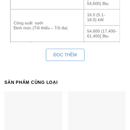
54,600) Btu
16.0 (5.1-
18.0) kW
Công suất sưởi
Định mức (Tối thiểu – Tối đa)
54,600 (17,400-
61,400) Btu
Công
Làm lạnh
4.27 kW
suất
ĐỌC THÊM
điện
Sưởi
4.56 kW
tiêu thụ
Làm lạnh
3.28 W/W
COP
SẢN PHẨM CÙNG LOẠI
Sưởi
3.51 W/W
CSPF
Làm lạnh
4.93 kWh/kWh
Màu sắc
–
36.0 / 30.5 /
Lưu lượng
25.0 m3/min
gió