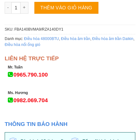
Điều hòa Daikin 2 chiều 48000BTU Inverter nối ống gió FBA
THÊM VÀO GIỎ HÀNG
SKU:
FBA140BVMA9/RZA140DY1
Danh mục:
Điều hòa 48000BTU
,
Điều hòa âm trần
,
Điều hòa âm trần Daikin
,
Điều hòa nối ống gió
LIÊN HỆ TRỰC TIẾP
Mr. Tuấn
0965.790.100
Ms. Hương
0982.069.704
THÔNG TIN BẢO HÀNH