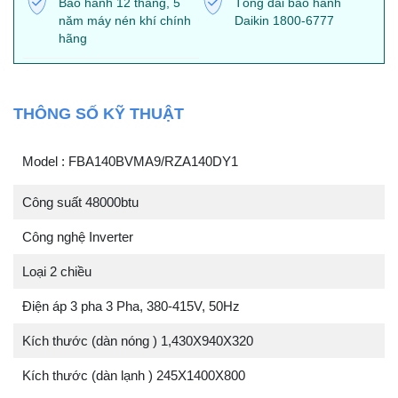
Bảo hành 12 tháng, 5
Tổng đài bảo hành
năm máy nén khí chính
Daikin 1800-6777
hãng
THÔNG SỐ KỸ THUẬT
Model : FBA140BVMA9/RZA140DY1
Công suất 48000btu
Công nghệ Inverter
Loại 2 chiều
Điện áp 3 pha 3 Pha, 380-415V, 50Hz
Kích thước (dàn nóng ) 1,430X940X320
Kích thước (dàn lạnh ) 245X1400X800