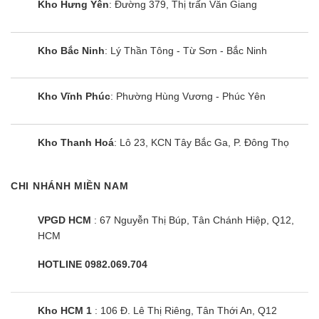
ống hơi
Kho Hưng Yên
: Đường 379, Thị trấn Văn Giang
FBA140BVMA9/RZA140DY1 là mẫu điều hòa âm
Kho Bắc Ninh
: Lý Thần Tông - Từ Sơn - Bắc Ninh
trần Daikin kiểu nối ống gió, được thiết kế kiểu
giấu trần, đảm bảo tính thẩm mỹ cho không gian
lắp đặt. Bên cạnh đó, các công nghệ được tích
Kho Vĩnh Phúc
: Phường Hùng Vương - Phúc Yên
hợp trên model này mang đến hiệu quả hoạt động
tối ưu. Cùng Điện Máy Siêu Rẻ tìm hiểu chi tiết
Kho Thanh Hoá
: Lô 23, KCN Tây Bắc Ga, P. Đông Thọ
hơn về sản phẩm này nhé!
Thiết kế của FBA140BVMA9/RZA140DY1
CHI NHÁNH MIỀN NAM
Daikin RZA140DY1 sở hữu thiết kế mỏng hơn
VPGD HCM
: 67 Nguyễn Thị Búp, Tân Chánh Hiệp, Q12,
giúp tăng tính linh hoạt quá trình lắp đặt:
HCM
Độ cao chỉ 245mm, có thể lắp đặt trong cả những
HOTLINE 0982.069.704
toàn nhà chật hẹp.( một trong những thiết kế gọn
nhẹ nhất của ngành điện lạnh trong phạm vi áp suất
Kho HCM 1
: 106 Đ. Lê Thị Riêng, Tân Thới An, Q12
tĩnh trung bình )