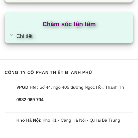
-5 đến
Dãy hoạt
Làm lạnh
46 °CWB
động
được
Chăm sóc tận tâm
chứng
-15
Sưởi
nhận
đến15.5 °CWB
Chi tiết
Lỏng
9.5 mm
Hơi
15.9 mm
Kích cỡ
đường
VP25 (I.D
ống
Dàn lạnh
25XO.D
CÔNG TY CỔ PHẦN THIẾT BỊ ANH PHÚ
32) mm
Ống xả
VPGD HN
: Số 44, ngõ 405 đường Ngọc Hồi, Thanh Trì
Dàn nóng
26.0 mm (Lỗ)
0982.069.704
75 mm (Chiều
Chiều dài ống tối đa giữa các thiết bị
dài tương
đương 90)
Kho Hà Nội
: Kho K1 - Cảng Hà Nội - Q.Hai Bà Trưng
Chênh lệch độ cao lắp đặt tối đa
30 mm
Cả ống lỏng và
Cách nhiệt