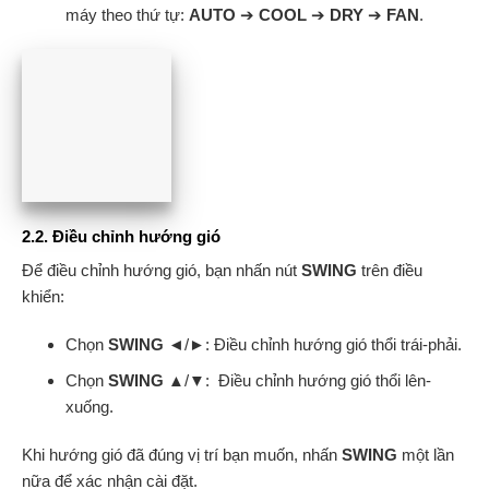
máy theo thứ tự:
AUTO
➔
COOL
➔
DRY
➔
FAN
.
2.2. Điều chỉnh hướng gió
Để điều chỉnh hướng gió, bạn nhấn nút
SWING
trên điều
khiển:
Chọn
SWING
◄/►: Điều chỉnh hướng gió thổi trái-phải.
Chọn
SWING
▲/▼: Điều chỉnh hướng gió thổi lên-
xuống.
Khi hướng gió đã đúng vị trí bạn muốn, nhấn
SWING
một lần
nữa để xác nhận cài đặt.