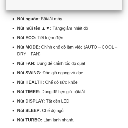
Nút nguồn:
Bật/tắt máy
Nút mũi tên ▲▼:
Tăng/giảm nhiệt độ
Nút ECO:
Tiết kiệm điện
Nút MODE:
Chỉnh chế độ làm việc (AUTO – COOL –
DRY – FAN)
Nút FAN:
Dùng để chỉnh tốc độ quạt
Nút SWING:
Đảo gió ngang và dọc
Nút HEALTH:
Chế độ sức khỏe.
Nút TIMER:
Dùng để hẹn giờ bật/tắt
Nút DISPLAY:
Tắt đèn LED.
Nút SLEEP:
Chế độ ngủ.
Nút TURBO:
Làm lạnh nhanh.