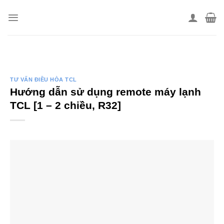
Skip
to
content
TƯ VẤN ĐIỀU HÒA TCL
Hướng dẫn sử dụng remote máy lạnh
TCL [1 – 2 chiều, R32]