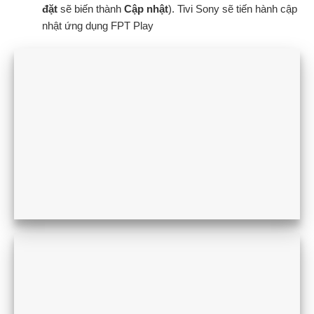
đặt
sẽ biến thành
Cập nhật
). Tivi Sony sẽ tiến hành cập
nhật ứng dụng FPT Play