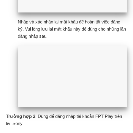
Nhập và xác nhận lại mật khẩu để hoàn tất việc đăng
ký. Vui lòng lưu lại mật khẩu này để dùng cho những lần
đăng nhập sau.
Trường hợp 2
: Dùng để đăng nhập tài khoản FPT Play trên
tivi Sony