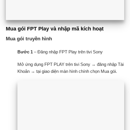
Mua gói FPT Play và nhập mã kích hoạt
Mua gói truyền hình
Bước 1
– Đăng nhập FPT Play trên tivi Sony
Mở ứng dụng FPT PLAY trên tivi Sony → đăng nhập Tài
Khoản → tại giao diện màn hình chính chọn Mua gói.