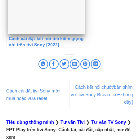
Cách cài đặt-kết nối tìm kiếm giọng
nói trên tivi Sony [2022]
Cách kết nối chuột/bàn phím
Cách cài đặt tivi Sony mới
với tivi Sony Bravia [có+không
mua hoặc vừa reset
dây]
Tiêu dùng thông minh
❯
Tư vấn Tivi
❯
Tư vấn TV Sony
❯
FPT Play trên tivi Sony: Cách tải, cài đặt, cập nhật, mở để
xem