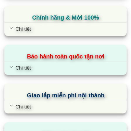
Chính hãng & Mới 100%
Chi tiết
Bảo hành toàn quốc tận nơi
Chi tiết
Giao lắp miễn phí nội thành
Chi tiết