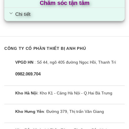
Chăm sóc tận tâm
Chi tiết
CÔNG TY CỔ PHẦN THIẾT BỊ ANH PHÚ
VPGD HN
: Số 44, ngõ 405 đường Ngọc Hồi, Thanh Trì
0982.069.704
Kho Hà Nội
: Kho K1 - Cảng Hà Nội - Q.Hai Bà Trưng
Kho Hưng Yên
: Đường 379, Thị trấn Văn Giang