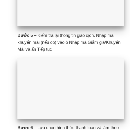
Bước 5
– Kiểm tra lại thông tin giao dịch. Nhập mã
khuyến mãi (nếu có) vào ô Nhập mã Giảm giá/Khuyến
Mãi và ấn Tiếp tục
Bước 6
– Lựa chọn hình thức thanh toán và làm theo