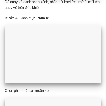
Để quay về danh sách kênh, nhấn nút back/return/nút mũi tên
quay về trên điều khiển.
Bước 4:
Chọn mục
Phim lẻ
Chọn phim mà bạn muốn xem: