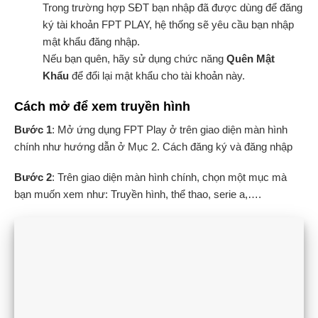
Trong trường hợp SĐT bạn nhập đã được dùng để đăng
ký tài khoản FPT PLAY, hệ thống sẽ yêu cầu bạn nhập
mật khẩu đăng nhập.
Nếu bạn quên, hãy sử dụng chức năng
Quên Mật
Khẩu
để đổi lại mật khẩu cho tài khoản này.
Cách mở để xem truyền hình
Bước 1
: Mở ứng dụng FPT Play ở trên giao diện màn hình
chính như hướng dẫn ở Mục 2. Cách đăng ký và đăng nhập
Bước 2
: Trên giao diện màn hình chính, chọn một mục mà
bạn muốn xem như: Truyền hình, thể thao, serie a,….