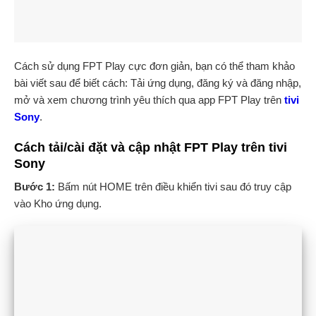
Cách sử dụng FPT Play cực đơn giản, bạn có thể tham khảo
bài viết sau để biết cách: Tải ứng dụng, đăng ký và đăng nhập,
mở và xem chương trình yêu thích qua app FPT Play trên
tivi
Sony
.
Cách tải/cài đặt và cập nhật FPT Play trên tivi
Sony
Bước 1:
Bấm nút HOME trên điều khiển tivi sau đó truy cập
vào Kho ứng dụng.