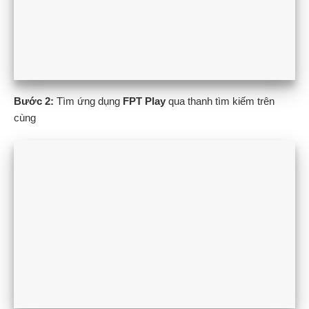
Bước 2:
Tìm ứng dụng
FPT Play
qua thanh tìm kiếm trên
cùng