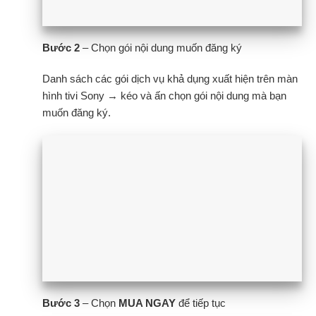
Bước 2
– Chọn gói nội dung muốn đăng ký
Danh sách các gói dịch vụ khả dụng xuất hiện trên màn
hình tivi Sony → kéo và ấn chọn gói nội dung mà bạn
muốn đăng ký.
Bước 3
– Chọn
MUA NGAY
để tiếp tục