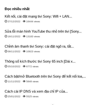
Đọc nhiều nhất
Kết nối, cài đặt mạng tivi Sony: Wifi + LAN...
27/12/2022
16444 views
Sửa lỗi màn hình YouTube thu nhỏ trên tivi [Sony...
18/11/2022
13183 views
Chỉnh âm thanh tivi Sony: cài đặt ngõ ra, tắt...
08/11/2022
10923 views
Thông số kích thước tivi Sony 65 inch [Dài x...
05/10/2022
6772 views
Cách bật/mở Bluetooth trên tivi Sony để kết nối loa,...
11/11/2022
5848 views
Cách cài IP DNS và xem địa chỉ IP của...
25/01/2022
5525 views