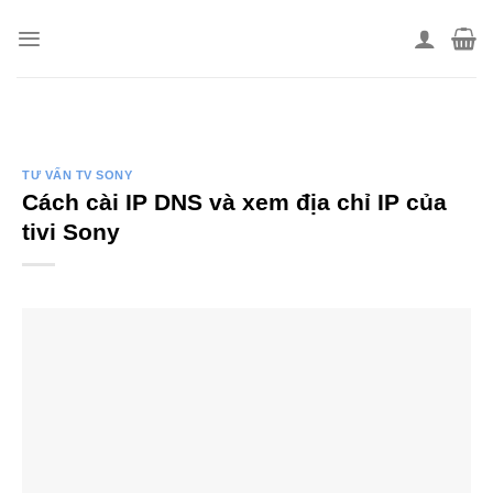
Skip
to
content
TƯ VẤN TV SONY
Cách cài IP DNS và xem địa chỉ IP của
tivi Sony