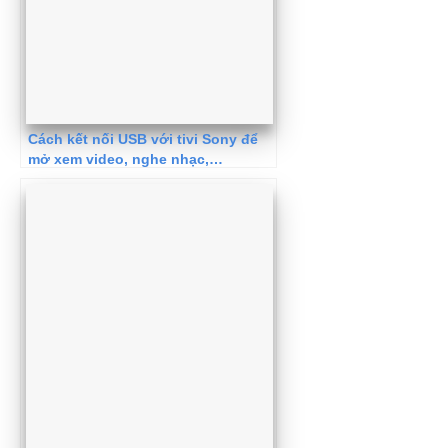
Cách kết nối USB với tivi Sony để
mở xem video, nghe nhạc,…