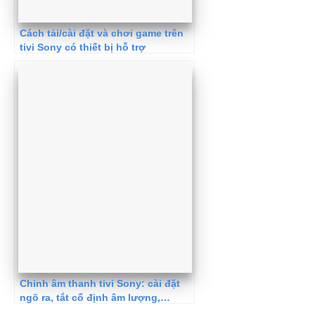
Cách tải/cài đặt và chơi game trên
tivi Sony có thiết bị hỗ trợ
Chỉnh âm thanh tivi Sony: cài đặt
ngõ ra, tắt cố định âm lượng,…