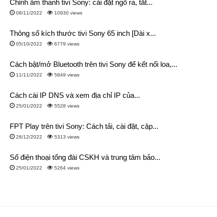
Chỉnh âm thanh tivi Sony: cài đặt ngõ ra, tắt...
08/11/2022
10930 views
Thông số kích thước tivi Sony 65 inch [Dài x...
05/10/2022
6779 views
Cách bật/mở Bluetooth trên tivi Sony để kết nối loa,...
11/11/2022
5849 views
Cách cài IP DNS và xem địa chỉ IP của...
25/01/2022
5528 views
FPT Play trên tivi Sony: Cách tải, cài đặt, cập...
26/12/2022
5313 views
Số điện thoại tổng đài CSKH và trung tâm bảo...
25/01/2022
5264 views