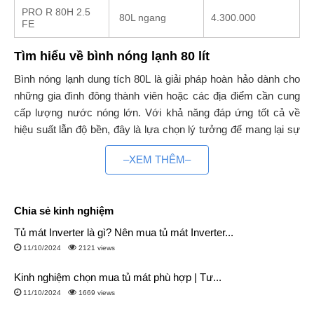
PRO R 80H 2.5
80L ngang
4.300.000
FE
Tìm hiểu về bình nóng lạnh 80 lít
Bình nóng lạnh dung tích 80L là giải pháp hoàn hảo dành cho
những gia đình đông thành viên hoặc các địa điểm cần cung
cấp lượng nước nóng lớn. Với khả năng đáp ứng tốt cả về
hiệu suất lẫn độ bền, đây là lựa chọn lý tưởng để mang lại sự
tiện nghi và thoải mái cho người sử dụng.
–XEM THÊM–
Dung tích bình nóng lạnh 80L – Phù hợp với đối tượng
nào?
Chia sẻ kinh nghiệm
Với dung tích lớn 80L, sản phẩm này có thể phục vụ từ 6-8
Tủ mát Inverter là gì? Nên mua tủ mát Inverter...
người sử dụng liên tục. Bình nóng lạnh 80L phù hợp cho:
11/10/2024
2121 views
Các gia đình đông người, từ 6 thành viên trở lên.
Kinh nghiệm chọn mua tủ mát phù hợp | Tư...
Nhà nghỉ, khách sạn nhỏ hoặc homestay với nhu cầu
11/10/2024
1669 views
sử dụng nước nóng thường xuyên.