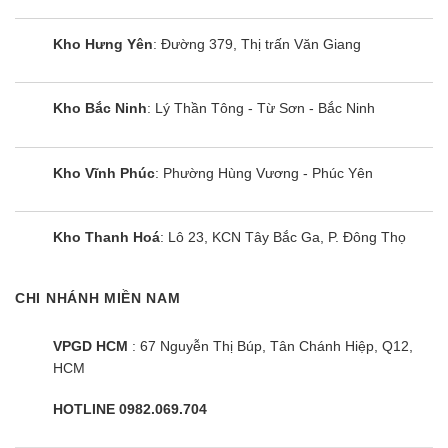
✅ Giao lắp:
Sau 2 ~ 4h đặt hàng
Kho Hưng Yên
: Đường 379, Thị trấn Văn Giang
✅ Bảo hành:
Toàn quốc tại nhà
✅ Hỗ trợ trả góp:
Có
Kho Bắc Ninh
: Lý Thần Tông - Từ Sơn - Bắc Ninh
Kho Vĩnh Phúc
: Phường Hùng Vương - Phúc Yên
Kho Thanh Hoá
: Lô 23, KCN Tây Bắc Ga, P. Đông Thọ
CHI NHÁNH MIỀN NAM
VPGD HCM
: 67 Nguyễn Thị Búp, Tân Chánh Hiệp, Q12,
HCM
HOTLINE 0982.069.704