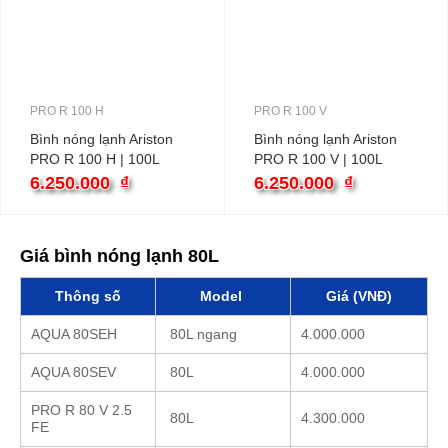
PRO R 100 H
PRO R 100 V
Bình nóng lạnh Ariston
Bình nóng lạnh Ariston
PRO R 100 H | 100L
PRO R 100 V | 100L
ngang
6.250.000
₫
6.250.000
₫
Giá bình nóng lạnh 80L
Thông số
Model
Giá (VNĐ)
AQUA 80SEH
80L ngang
4.000.000
AQUA 80SEV
80L
4.000.000
PRO R 80 V 2.5
80L
4.300.000
FE