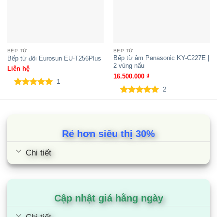
Bếp từ Teka IR 831 lắp âm 3 vùng
nấu
BẾP TỪ
BẾP TỪ
Bếp từ âm Panasonic KY-C227E |
Bếp từ đôi Eurosun EU-T256Plus
2 vùng nấu
Liên hệ
16.500.000
₫
1
2
5.00
1
trên 5
5.00
2
trên 5
dựa trên
dựa trên
đánh giá
đánh giá
Rẻ hơn siêu thị 30%
Chi tiết
Bếp từ Teka IRF 641 lắp âm 4 vùng
nấu
Cập nhật giá hằng ngày