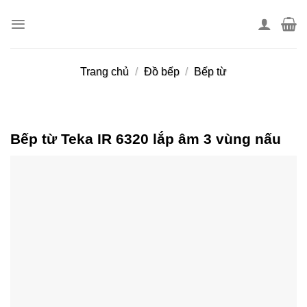
Skip
to
content
Trang chủ
/
Đồ bếp
/
Bếp từ
Bếp từ Teka IR 6320 lắp âm 3 vùng nấu