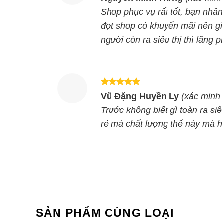
hạng
5
5
Quạt tản nhiệt
sao
Shop phục vụ rất tốt, bạn nhân
đợt shop có khuyến mãi nên gi
Bếp được trang bị quạt tản nhiệt lồng sóc cao cấ
người còn ra siêu thị thì lãng 
dùng.
Mặt kính
Được xếp
Mặt kính Caramic cao cấp, khả năng chống chịu lự
Vũ Đặng Huyền Ly
(xác minh 
hạng
5
5
sinh, làm sạch bếp nhanh chóng hơn.
sao
Trước không biết gì toàn ra siê
rẻ mà chất lượng thể này mà 
Bảng điều khiển
Bảng điều khiển cảm ứng, không nút vặn nên bạn 
chiếc bếp từ đôi này giúp bạn tiết kiệm thêm nhiề
Cùng Chủ Đề:
SẢN PHẨM CÙNG LOẠI