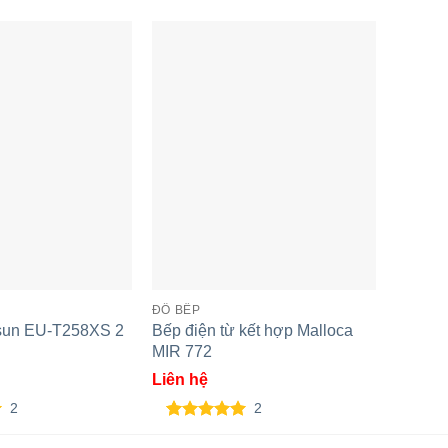
ếp từ âm đôi Spelier SPM-
ĐỒ BẾP
BẾP TỪ
28I Plus
sun EU-T258XS 2
Bếp điện từ kết hợp Malloca
Bếp từ
MIR 772
MMB92
Liên hệ
Liên h
2
2
5.00
2
trên 5
5.00
2
t
dựa trên
dựa t