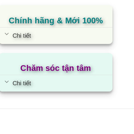
đánh giá
đánh 
Chính hãng & Mới 100%
Chi tiết
Chăm sóc tận tâm
Chi tiết