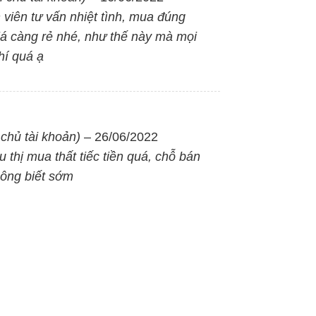
 viên tư vấn nhiệt tình, mua đúng
á càng rẻ nhé, như thế này mà mọi
p, chính hãng Đức, giúp bếp luôn trong trạng thái được là
phí quá ạ
c, chịu nhiệt cực tốt, đảm bảo không nứt vỡ ở nhiệt độ cao
chủ tài khoản)
–
26/06/2022
u thị mua thất tiếc tiền quá, chỗ bán
hông biết sớm
không cần phải lo lắng việc dầu mỡ bám tróc vào nút vặn 
u hơn thời gian đun nấu của mình.