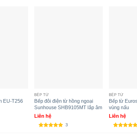
ôi Spelier SPM-
Bếp từ âm đôi Spelier SPE IC
B
BẾP TỪ
BẾP TỪ
1089B
6
un EU-T256
Bếp đôi điện từ hồng ngoại
Bếp từ Euro
Sunhouse SHB9105MT lắp âm
vùng nấu
Liên hệ
Liên hệ
3
5.00
3
trên 5
5.00
2
trên 5
dựa trên
dựa trên