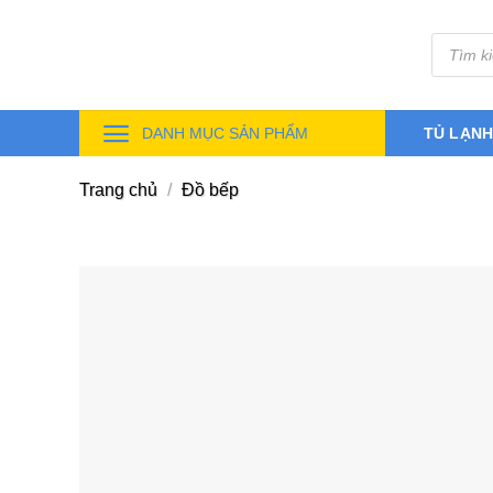
Skip
Tìm
to
kiếm
sản
content
phẩm
DANH MỤC SẢN PHẨM
TỦ LẠN
Trang chủ
/
Đồ bếp