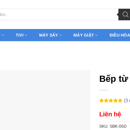
H
TIVI
MÁY SẤY
MÁY GIẶT
ĐIỀU HÒA
Bếp từ
(
3
5.00
3
trên 5
dựa trên
Liên hệ
đánh giá
SKU:
SBK-05D