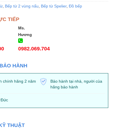
từ
,
Bếp từ 2 vùng nấu
,
Bếp từ Spelier
,
Đồ bếp
ỰC TIẾP
Ms.
Hương
00
0982.069.704
 BẢO HÀNH
h chính hãng 2 năm
Bảo hành tại nhà, người của
hãng bảo hành
 Đức
KỸ THUẬT