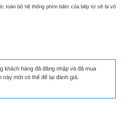
ệc toàn bộ hệ thống phím bấm của bếp từ sẽ bị vô
giám sát hoạt động của con trong chính căn bếp nhà
lầm trong việc thực hiện các thao tác nấu ăn. Đảm
g khách hàng đã đăng nhập và đã mua
này mới có thể để lại đánh giá.
 tiết kiệm được thời gian đun nấu mà cũng không
t.
hắn khi có nồi nấu ở trên.