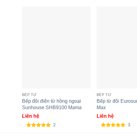
Bếp từ đôi Spelier SPM-728I
Bếp từ âm đ
BẾP TỪ
BẾP TỪ
PLUS
868I
Bếp đôi điện từ hồng ngoại
Bếp từ đôi Euros
Sunhouse SHB9100 Mama
Max
Liên hệ
Liên hệ
2
3
5.00
2
trên 5
5.00
3
trên 5
dựa trên
dựa trên