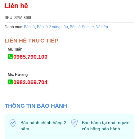
5.00
1
trên 5
Liên hệ
dựa trên
đánh giá
SKU:
SPM-868I
Danh mục:
Bếp từ
,
Bếp từ 2 vùng nấu
,
Bếp từ Spelier
,
Đồ bếp
LIÊN HỆ TRỰC TIẾP
Mr. Tuấn
0965.790.100
Ms. Hương
0982.069.704
THÔNG TIN BẢO HÀNH
Bảo hành chính hãng 2
Bảo hành tại nhà, người
năm
của hãng bảo hành