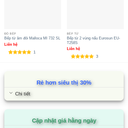
ĐỒ BẾP
BẾP TỪ
Bếp từ 2 vùng nấu Eurosun EU-
Bếp từ âm đôi Malloca MI 732 SL
T258S
Liên hệ
Liên hệ
1
Bếp từ âm đôi Spelier SPM-628I
3
5.00
1
trên 5
Plus
5.00
3
trên 5
dựa trên
dựa trên
đánh giá
đánh giá
Rẻ hơn siêu thị 30%
Chi tiết
Cập nhật giá hằng ngày