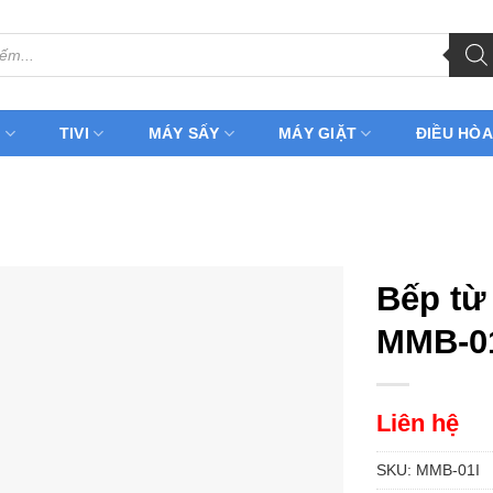
H
TIVI
MÁY SẤY
MÁY GIẶT
ĐIỀU HÒA
Bếp từ
MMB-0
Liên hệ
SKU:
MMB-01I