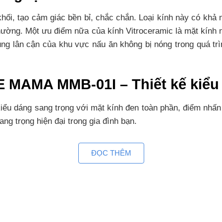
i, tạo cảm giác bền bỉ, chắc chắn. Loại kính này có khả nă
thường. Một ưu điểm nữa của kính Vitroceramic là mặt kính n
ùng lân cận của khu vực nấu ăn không bị nóng trong quá tr
SE MAMA MMB-01I – Thiết kế kiể
 dáng sang trọng với mặt kính đen toàn phần, điểm nhấn là
g trọng hiện đại trong gia đình bạn.
u khiển cảm ứng thông minh
ĐỌC THÊM
ến sự tối giản, tinh tế nên không thể thiếu các thiết kế
cho căn bếp nhà bạn.Bếp đôi điện từ SUNHOUSE MAMA MMB
ên sản phẩm, bạn đã lựa chọn được chế độ hoạt động mong 
ng các trường hợp như xoong nồi để không hay những đồ vật k