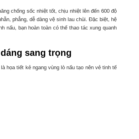
ng chống sốc nhiệt tốt, chịu nhiệt lên đến 600 độ
hẵn, phẳng, dễ dàng vệ sinh lau chùi. Đặc biệt, hệ
ình nấu, bạn hoàn toàn có thể thao tác xung quanh
u dáng sang trọng
 họa tiết kẻ ngang vùng lò nấu tạo nên vẻ tinh tế
 bếp điện lắp âm như SUNHOUSE MAMA MMB-01I, vừa
-01I được trang bị bảng điều khiển cảm ứng thông
muốn. MMB-01I cũng được trang bị bộ cảm biến an
hông tương thích như dĩa, thìa hay nhẫn.