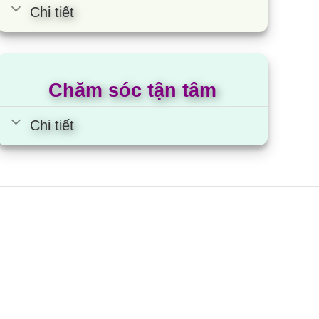
Chi tiết
Chăm sóc tận tâm
Chi tiết
ếp đôi điện từ hồng ngoại
unhouse SHB9100 Mama