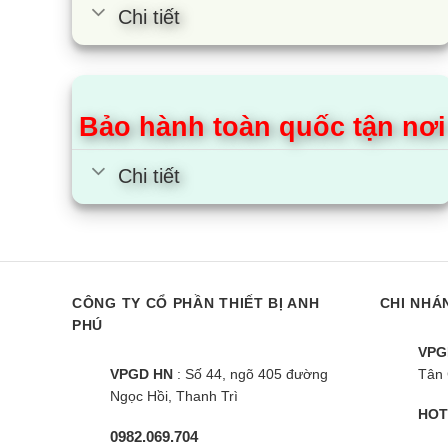
Chi tiết
Bảo hành toàn quốc tận nơi
Chi tiết
Bếp đôi điện từ Sunhouse
Bếp từ đôi 
CÔNG TY CỔ PHẦN THIẾT BỊ ANH
CHI NHÁ
MMB-02I Mama
MAMA
PHÚ
VPG
VPGD HN
: Số 44, ngõ 405 đường
Tân 
Ngọc Hồi, Thanh Trì
HOT
0982.069.704