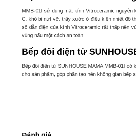
MMB-01I sử dụng mặt kính Vitroceramic nguyên khố
C, khó bị nứt vỡ, trầy xước ở điều kiện nhiệt độ 
số dẫn điện của kính Vitroceramic rất thấp nên v
vùng nấu một cách an toàn
Bếp đôi điện từ SUNHOU
Bếp đôi điện từ SUNHOUSE MAMA MMB-01I có kiểu
cho sản phẩm, góp phần tạo nên không gian bếp san
Thiết kế lắp âm, Bảng điề
Xu hướng trang trí của nhà bếp hiện đại hướng đ
tiết kiệm diện tích vừa mang lại không gian mở 
minh. Chỉ vài thao tác chạm và lướt nhẹ tay tr
toàn có thể điều chỉnh nhiệt độ ngay lập tức tro
Đánh giá