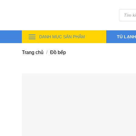
Skip
Tìm
to
kiếm
sản
content
phẩm
DANH MỤC SẢN PHẨM
TỦ LẠN
Trang chủ
/
Đồ bếp