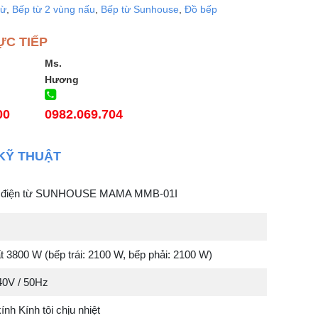
từ
,
Bếp từ 2 vùng nấu
,
Bếp từ Sunhouse
,
Đồ bếp
ỰC TIẾP
Ms.
Hương
00
0982.069.704
KỸ THUẬT
ôi điện từ SUNHOUSE MAMA MMB-01I
 3800 W (bếp trái: 2100 W, bếp phải: 2100 W)
40V / 50Hz
ính Kính tôi chịu nhiệt