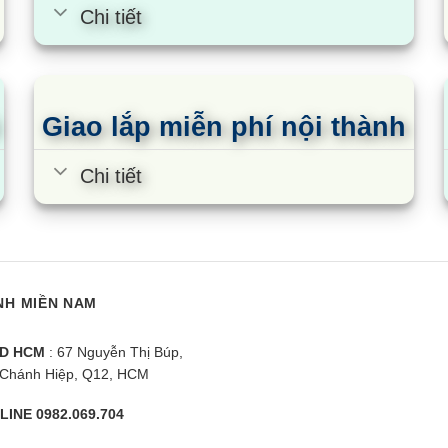
Chi tiết
Giao lắp miễn phí nội thành
Chi tiết
MMB-03I Sunhouse
Bếp từ đôi MMB-02I Sunhouse
B
NH MIỀN NAM
MAMA
S
D HCM
: 67 Nguyễn Thị Búp,
Chánh Hiệp, Q12, HCM
LINE 0982.069.704