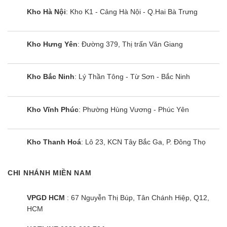
Kho Hà Nội
: Kho K1 - Cảng Hà Nội - Q.Hai Bà Trưng
Nhiều tính năng tiện ích được tích hợp trên
Kho Hưng Yên
: Đường 379, Thị trấn Văn Giang
Bếp đôi điện từ SUNHOUSE MAMA MMB-02I
Bếp đôi điện từ SUNHOUSE MAMA MMB-
Kho Bắc Ninh
: Lý Thần Tông - Từ Sơn - Bắc Ninh
02I được trang bị những tính năng an toàn hiện đại
như tạm dừng nấu, nấu nhanh booster, duy trì
Kho Vĩnh Phúc
: Phường Hùng Vương - Phúc Yên
nhiệt độ, và hẹn giờ tự động mang đến trải nghiệm
nấu ăn hoàn toàn khác biệt so với các mẫu bếp
truyền thống.
Kho Thanh Hoá
: Lô 23, KCN Tây Bắc Ga, P. Đông Thọ
Aptomat riêng biệt, đảm bảo an toàn cho
CHI NHÁNH MIỀN NAM
người sử dụng
Bếp đôi điện từ SUNHOUSE MAMA MMB-02I
VPGD HCM
: 67 Nguyễn Thị Búp, Tân Chánh Hiệp, Q12,
không sử dụng phích cắm trực tiếp vào nguồn
HCM
điện tổng mà kết nối thông qua 1 aptomat riêng