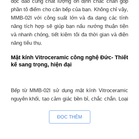
độc đáo cùng chất lượng ổn định chắc chắn góp
phần tô điểm cho căn bếp của bạn. Không chỉ vậy,
MMB-02I với công suất lớn và đa dạng các tính
năng tích hợp sẽ giúp bạn nấu nướng thuận tiện
và nhanh chóng, tiết kiệm tôi đa thời gian và điện
năng tiêu thụ.
Mặt kính Vitroceramic công nghệ Đức- Thiết
kế sang trọng, hiện đại
Bếp từ MMB-02I sử dụng mặt kính Vitroceramic
nguyên khối, tạo cảm giác bền bỉ, chắc chắn. Loại
kính này có khả năng chống sốc nhiệt tốt, chịu
nhiệt lên đến 600 độ C, khó bị nứt vỡ, trầy xước ở
ĐỌC THÊM
điều kiện nhiệt độ thường. Một ưu điểm nữa của
kính Vitroceramic là mặt kính nhẵn, phẳng, dễ