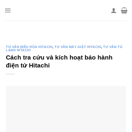
Skip
to
content
TƯ VẤN ĐIỀU HÒA HITACHI
,
TƯ VẤN MÁY GIẶT HITACHI
,
TƯ VẤN TỦ
LẠNH HITACHI
Cách tra cứu và kích hoạt bảo hành
điện tử Hitachi