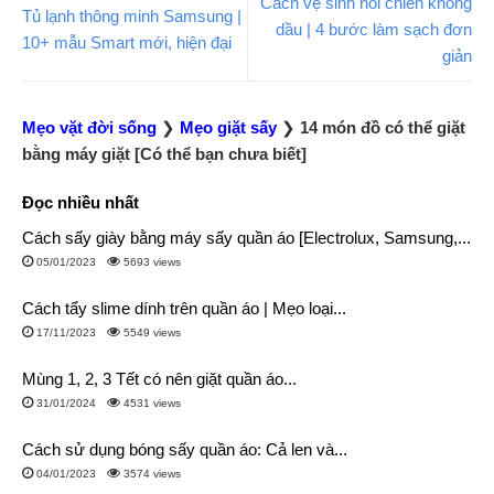
Cách vệ sinh nồi chiên không
Tủ lạnh thông minh Samsung |
dầu | 4 bước làm sạch đơn
10+ mẫu Smart mới, hiện đại
giản
Mẹo vặt đời sống
❯
Mẹo giặt sấy
❯
14 món đồ có thể giặt
bằng máy giặt [Có thể bạn chưa biết]
Đọc nhiều nhất
Cách sấy giày bằng máy sấy quần áo [Electrolux, Samsung,...
05/01/2023
5693 views
Cách tẩy slime dính trên quần áo | Mẹo loại...
17/11/2023
5549 views
Mùng 1, 2, 3 Tết có nên giặt quần áo...
31/01/2024
4531 views
Cách sử dụng bóng sấy quần áo: Cả len và...
04/01/2023
3574 views