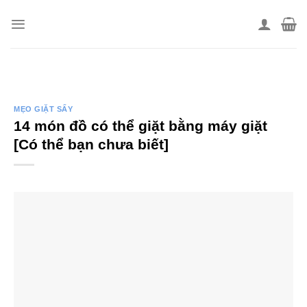
Skip
to
content
MẸO GIẶT SẤY
14 món đồ có thể giặt bằng máy giặt
[Có thể bạn chưa biết]