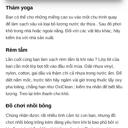
Thảm yoga
Bạn có thể cho những miếng cao su vào một chu trình quay
để làm sạch sâu và loại bỏ lượng nước dư thừa . Sau đó phơi
khô trong nhà hoặc ngoài nắng. Đối với các vật liệu khác, hãy
kiểm tra với nhà sản xuất.
Rèm tắm
Lần cuối cùng bạn làm sạch rèm tắm là khi nào ? Lớp lót của
bạn cần một lớp bọt tốt vào đầu mỗi mùa. Giặt nhựa vinyl,
nylon, cotton, gai dầu và thậm chí cả nhựa trong nước ấm. Để
diệt nấm mốc, trước tiên hãy ngâm vài giờ trong thuốc tẩy oxy
pha loãng, chẳng hạn như OxiClean ; kiểm tra nhãn để biết liều
lượng. Treo lại trên thanh cho khô.
Đồ chơi nhồi bông
Chúng nhận được rất nhiều tình cảm từ con bạn, nhưng đồ
chơi nhồi bông trông kém đáng yêu hơn khi bị bao phủ bởi vi