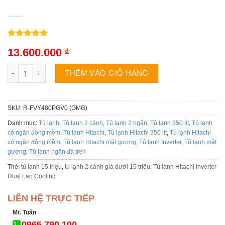
5.00
3
trên 5
13.600.000
₫
dựa trên
đánh giá
Tủ lạnh Hitachi R-FVY480PGV0 (GMG) | 349L 2 cánh inverter số
THÊM VÀO GIỎ HÀNG
SKU:
R-FVY480PGV0 (GMG)
Danh mục:
Tủ lạnh
,
Tủ lạnh 2 cánh
,
Tủ lạnh 2 ngăn
,
Tủ lạnh 350 lít
,
Tủ lạnh
có ngăn đông mềm
,
Tủ lạnh Hitachi
,
Tủ lạnh Hitachi 350 lít
,
Tủ lạnh Hitachi
có ngăn đông mềm
,
Tủ lạnh Hitachi mặt gương
,
Tủ lạnh Inverter
,
Tủ lạnh mặt
gương
,
Tủ lạnh ngăn đá trên
Thẻ:
tủ lạnh 15 triệu
,
tủ lạnh 2 cánh giá dưới 15 triệu
,
Tủ lạnh Hitachi Inverter
Dual Fan Cooling
LIÊN HỆ TRỰC TIẾP
Mr. Tuấn
0965.790.100