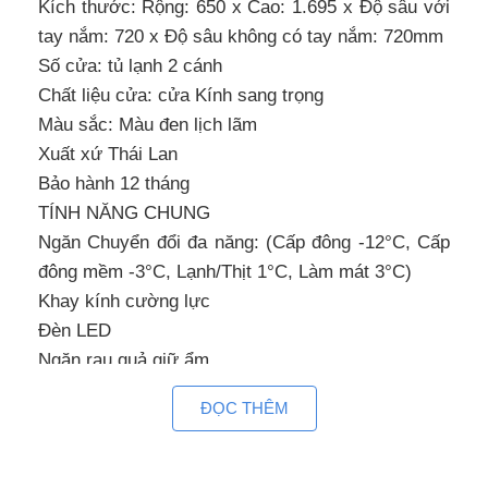
Kích thước: Rộng: 650 x Cao: 1.695 x Độ sâu với
tay nắm: 720 x Độ sâu không có tay nắm: 720mm
Số cửa: tủ lạnh 2 cánh
Chất liệu cửa: cửa Kính sang trọng
Màu sắc: Màu đen lịch lãm
Xuất xứ Thái Lan
Bảo hành 12 tháng
TÍNH NĂNG CHUNG
Ngăn Chuyển đổi đa năng: (Cấp đông -12°C, Cấp
đông mềm -3°C, Lạnh/Thịt 1°C, Làm mát 3°C)
Khay kính cường lực
Đèn LED
Ngăn rau quả giữ ẩm
Chế độ làm đá tự động
ĐỌC THÊM
Cảm biến kép thông minh (Cảm biến nhiệt ECO)
Bộ lọc khử mùi Triple power
Môi chất lạnh R-600a / Không chứa CFC / Không