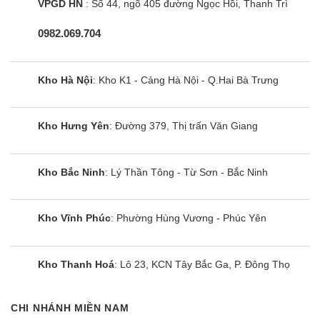
ích, cho phép lưu trữ được nhiều loại thực phẩm
VPGD HN
: Số 44, ngõ 405 đường Ngọc Hồi, Thanh Trì
khác nhau.
0982.069.704
Cùng Chủ Đề:
Kho Hà Nội
: Kho K1 - Cảng Hà Nội - Q.Hai Bà Trưng
Kho Hưng Yên
: Đường 379, Thị trấn Văn Giang
Kho Bắc Ninh
: Lý Thần Tông - Từ Sơn - Bắc Ninh
Kho Vĩnh Phúc
: Phường Hùng Vương - Phúc Yên
Kho Thanh Hoá
: Lô 23, KCN Tây Bắc Ga, P. Đông Thọ
Tủ lạnh Hitachi R-FVY480PGV0
CHI NHÁNH MIỀN NAM
(GBK) | 349L 2 cánh inverter