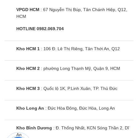
VPGD HCM
: 67 Nguyễn Thị Búp, Tân Chánh Hiệp, Q12,
HCM
HOTLINE 0982.069.704
Kho HCM 1
: 106 Đ. Lê Thị Riêng, Tân Thới An, Q12
Kho HCM 2
: phường Long Thạnh Mỹ, Quận 9, HCM
Kho HCM 3
: Quốc lộ 1K, P.Linh Xuân, TP. Thủ Đức
Tủ lạnh Hitachi R-FVY510PGV0
(GMG) | 390L 2 cánh inverter
Kho Long An
: Đức Hòa Đông, Đức Hòa, Long An
Kho Bình Dương
: Đ. Thống Nhất, KCN Sóng Thần 2, Dĩ
An