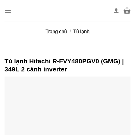
Skip
to
content
Trang chủ
/
Tủ lạnh
Tủ lạnh Hitachi R-FVY480PGV0 (GMG) |
349L 2 cánh inverter