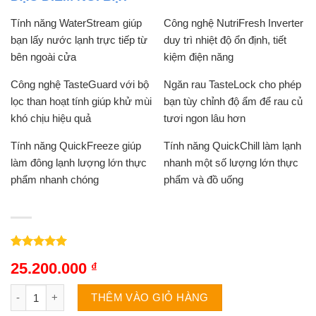
Tính năng WaterStream giúp
Công nghệ NutriFresh Inverter
bạn lấy nước lạnh trực tiếp từ
duy trì nhiệt độ ổn định, tiết
bên ngoài cửa
kiệm điện năng
Công nghệ TasteGuard với bộ
Ngăn rau TasteLock cho phép
lọc than hoạt tính giúp khử mùi
bạn tùy chỉnh độ ẩm để rau củ
khó chịu hiệu quả
tươi ngon lâu hơn
Tính năng QuickFreeze giúp
Tính năng QuickChill làm lạnh
làm đông lạnh lượng lớn thực
nhanh một số lượng lớn thực
phẩm nhanh chóng
phẩm và đồ uống
5.00
3
trên 5
25.200.000
₫
dựa trên
đánh giá
Tủ lạnh Electrolux ESE6645A-BVN | 619L 2 cánh inverter số lư
THÊM VÀO GIỎ HÀNG