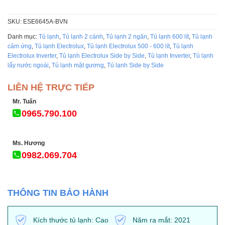
SKU:
ESE6645A-BVN
Danh mục:
Tủ lạnh
,
Tủ lạnh 2 cánh
,
Tủ lạnh 2 ngăn
,
Tủ lạnh 600 lít
,
Tủ lạnh
cảm ứng
,
Tủ lạnh Electrolux
,
Tủ lạnh Electrolux 500 - 600 lít
,
Tủ lạnh
Electrolux Inverter
,
Tủ lạnh Electrolux Side by Side
,
Tủ lạnh Inverter
,
Tủ lạnh
lấy nước ngoài
,
Tủ lạnh mặt gương
,
Tủ lạnh Side by Side
LIÊN HỆ TRỰC TIẾP
Mr. Tuấn
0965.790.100
Ms. Hương
0982.069.704
THÔNG TIN BẢO HÀNH
Kích thước tủ lạnh: Cao
Năm ra mắt: 2021