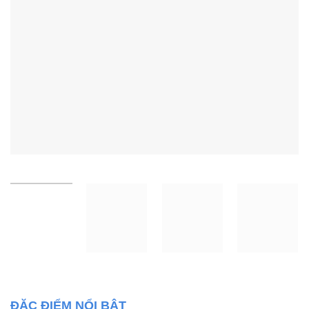
ĐẶC ĐIỂM NỔI BẬT