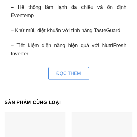
– Hệ thống làm lạnh đa chiều và ổn định
Eventemp
– Khử mùi, diệt khuẩn với tính năng TasteGuard
– Tiết kiệm điện năng hiện quả với NutriFresh
Inverter
– Ngăn rau TasteLock, bảo quản tươi lâu hơn
ĐỌC THÊM
– Tiện lợi với thiết kế lấy nước ngoài.
Hãy cùng điện máy giá rẻ khám phá chi tiết dòng
SẢN PHẨM CÙNG LOẠI
sản phẩm này dưới đây.
Tủ lạnh ESE6645A-BVN kiểu tủ Side by
Side, kết hợp mặt kính sang trọng