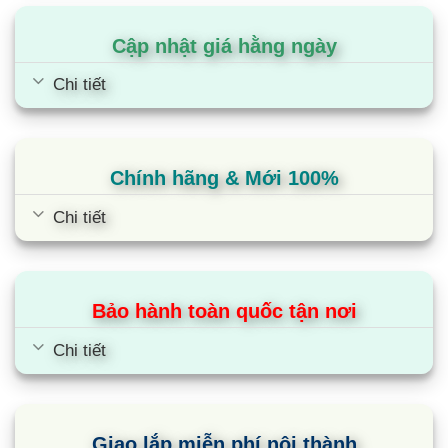
kháng khuẩn hạn chế mùi hôi
Cập nhật giá hằng ngày
Dòng tủ lạnh Electrolux Inverter này được trang bị
tính năng TasteGuard với bộ lọc than hoạt tính
Chi tiết
giúp giữ cho bên trong tủ lạnh được kháng khuẩn
và hạn chế mùi hôi phát tán bởi thực phẩm trong
quá trình lưu trữ. Không khí của tủ sẽ thoáng mát
Chính hãng & Mới 100%
và sạch sẽ, giúp kéo dài thời gian bảo quản thịt cá
và hải sản.
Chi tiết
Với dung tích 619 lít, tủ lạnh ESE6645A-
BVN phù hợp cho gia đình trên 5 người
Bảo hành toàn quốc tận nơi
– Tủ lạnh 2 cánh Electrolux có dung tích sử dụng
là 619 lít, trong đó: Ngăn đá 217 lít, ngăn lạnh 402
Chi tiết
lít.
– Với dung tích 619 lít đáp ứng nhu cầu bảo quản
Giao lắp miễn phí nội thành