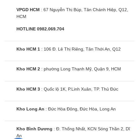
Tủ lạnh Funiki HR T8185TDG | 185L
2 cánh inverter
VPGD HCM
: 67 Nguyễn Thị Búp, Tân Chánh Hiệp, Q12,
HCM
HOTLINE 0982.069.704
Kho HCM 1
: 106 Đ. Lê Thị Riêng, Tân Thới An, Q12
Kho HCM 2
: phường Long Thạnh Mỹ, Quận 9, HCM
Kho HCM 3
: Quốc lộ 1K, P.Linh Xuân, TP. Thủ Đức
Kho Long An
: Đức Hòa Đông, Đức Hòa, Long An
Kho Bình Dương
: Đ. Thống Nhất, KCN Sóng Thần 2, Dĩ
An