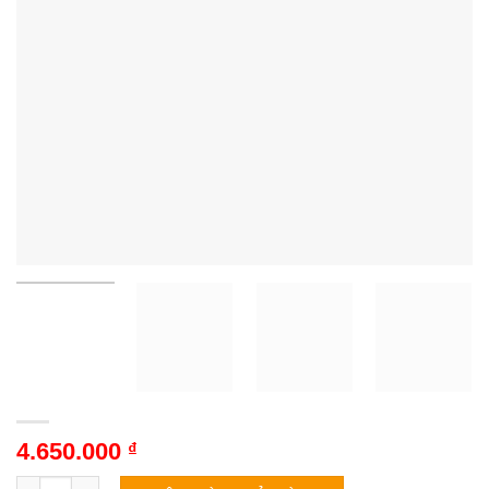
4.650.000
₫
Tủ lạnh Funiki HR T8209TDG | 209L 2 cánh inverter số lượng