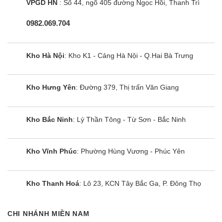
VPGD HN
: Số 44, ngõ 405 đường Ngọc Hồi, Thanh Trì
0982.069.704
Tủ lạnh Funiki HR T6209TDG | 209L
Kho Hà Nội
: Kho K1 - Cảng Hà Nội - Q.Hai Bà Trưng
2 cánh
Kho Hưng Yên
: Đường 379, Thị trấn Văn Giang
Kho Bắc Ninh
: Lý Thần Tông - Từ Sơn - Bắc Ninh
Kho Vĩnh Phúc
: Phường Hùng Vương - Phúc Yên
Kho Thanh Hoá
: Lô 23, KCN Tây Bắc Ga, P. Đông Thọ
CHI NHÁNH MIỀN NAM