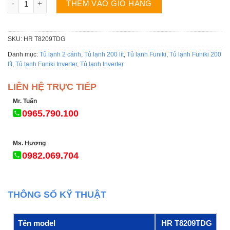
THÊM VÀO GIỎ HÀNG
SKU:
HR T8209TDG
Danh mục:
Tủ lạnh 2 cánh
,
Tủ lạnh 200 lít
,
Tủ lạnh Funiki
,
Tủ lạnh Funiki 200
lít
,
Tủ lạnh Funiki Inverter
,
Tủ lạnh Inverter
LIÊN HỆ TRỰC TIẾP
Mr. Tuấn
0965.790.100
Ms. Hương
0982.069.704
THÔNG SỐ KỸ THUẬT
Tên model
HR T8209TDG