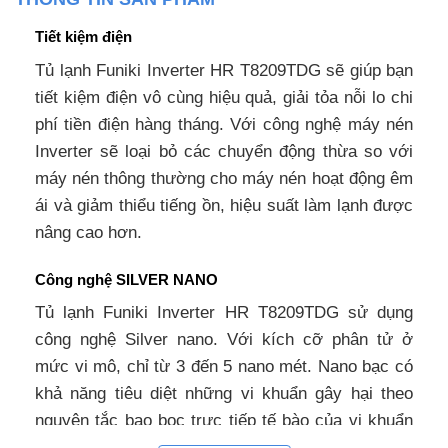
Tiết kiệm điện
Tủ lạnh Funiki Inverter HR T8209TDG sẽ giúp bạn
tiết kiệm điện vô cùng hiệu quả, giải tỏa nỗi lo chi
phí tiền điện hàng tháng. Với công nghệ máy nén
Inverter sẽ loại bỏ các chuyển động thừa so với
máy nén thông thường cho máy nén hoạt động êm
ái và giảm thiểu tiếng ồn, hiệu suất làm lạnh được
nâng cao hơn.
Công nghệ SILVER NANO
Tủ lạnh Funiki Inverter HR T8209TDG sử dụng
công nghệ Silver nano. Với kích cỡ phân tử ở
mức vi mô, chỉ từ 3 đến 5 nano mét. Nano bạc có
khả năng tiêu diệt những vi khuẩn gây hại theo
nguyên tắc bao bọc trực tiếp tế bào của vi khuẩn
và phá vỡ cấu trúc của tế bào, vô hiệu hóa sự