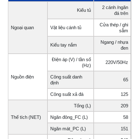
2 cánh /ngăn
Kiểu tủ
đá trên
Cửa thép / ghi
Ngoại quan
Vật liệu cánh tủ
sẫm
Ngang / nhựa
Kiểu tay nắm
đen
Điện áp (V) / tần số
220V/50Hz
(Hz)
Nguồn điện
Công suất danh
65
định
Công suất xả đá
125
Tổng (L)
209
Thể tích (NET)
Ngăn đông_FC (L)
58
Ngăn mát_PC (L)
151