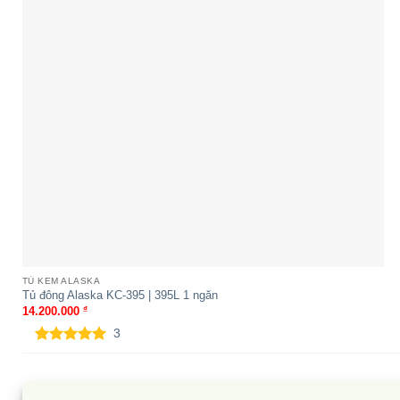
Tủ đông Alaska FCA-4600CI | 267L
Tủ đông Alaska B
TỦ KEM ALASKA
1 ngăn 2 cánh inverter
1 ngăn 2 cánh inve
Tủ đông Alaska KC-395 | 395L 1 ngăn
14.200.000
₫
3
5.00
3
trên 5
dựa trên
đánh giá