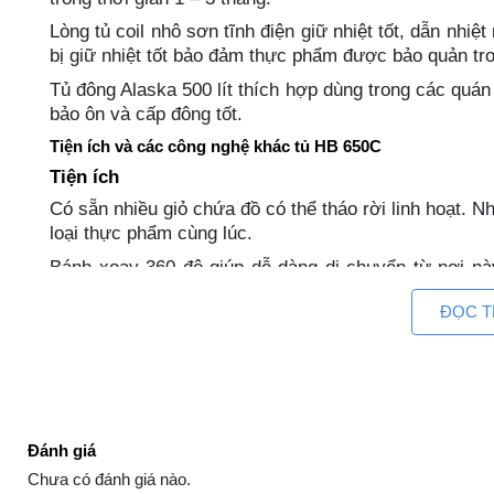
Lòng tủ coil nhô sơn tĩnh điện giữ nhiệt tốt, dẫn nhiệ
bị giữ nhiệt tốt bảo đảm thực phẩm được bảo quản tro
Tủ đông Alaska 500 lít thích hợp dùng trong các quán
bảo ôn và cấp đông tốt.
Tiện ích và các công nghệ khác tủ HB 650C
Tiện ích
Có sẵn nhiều giỏ chứa đồ có thể tháo rời linh hoạt. N
loại thực phẩm cùng lúc.
Bánh xoay 360 độ giúp dễ dàng di chuyển từ nơi nà
không lo việc bị gãy hỏng trong quá trình sử dụng, c
ĐỌC 
Lỗ thoát nước nằm dưới đáy tủ, khi xả đông chỉ cần 
không cần tốn thời gian hay công sức thấm nước, dọn
quản tủ tốt hơn.
Công nghệ
Dàn lạnh được làm từ đồng nên tính dẫn nhiệt tốt. Ng
Đánh giá
dài tuổi thọ phù hợp nhu cầu sử dụng bảo quản chất 
Chưa có đánh giá nào.