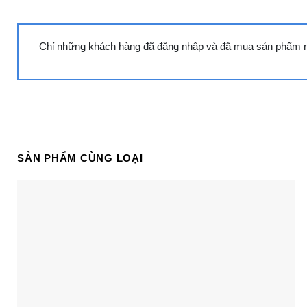
R134a tính chất không độc hại đối với môi trường, 
được duy trì nhờ dàn quạt gió đối lưu bên trong tủ đưa 
Cùng Chủ Đề:
Chỉ những khách hàng đã đăng nhập và đã mua sản phẩm này
SẢN PHẨM CÙNG LOẠI
Tủ đông Alaska HB-650N | 510L 1
ngăn 2 cánh