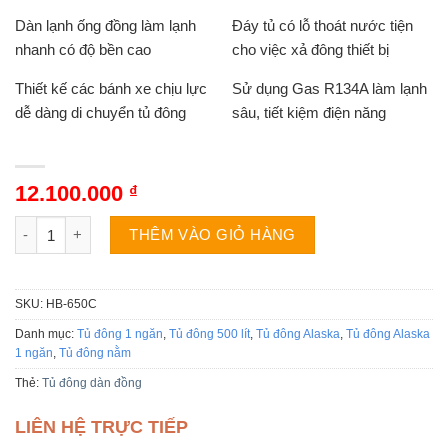
Dàn lạnh ống đồng làm lạnh
Đáy tủ có lỗ thoát nước tiện
nhanh có độ bền cao
cho việc xả đông thiết bị
Thiết kế các bánh xe chịu lực
Sử dụng Gas R134A làm lạnh
dễ dàng di chuyển tủ đông
sâu, tiết kiệm điện năng
12.100.000
₫
Tủ đông Alaska HB-650C | 510L 1 ngăn 2 cánh số lượng
THÊM VÀO GIỎ HÀNG
SKU:
HB-650C
Danh mục:
Tủ đông 1 ngăn
,
Tủ đông 500 lít
,
Tủ đông Alaska
,
Tủ đông Alaska
1 ngăn
,
Tủ đông nằm
Thẻ:
Tủ đông dàn đồng
LIÊN HỆ TRỰC TIẾP