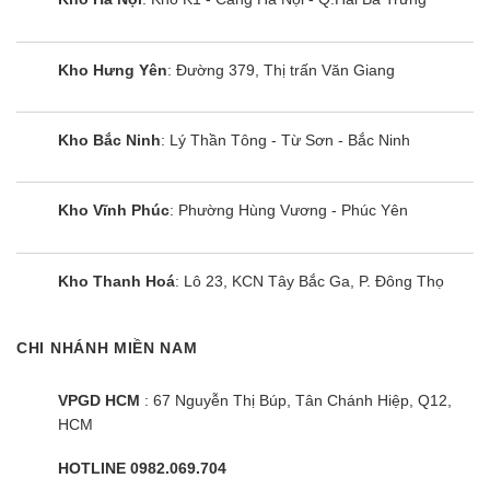
Kho Hưng Yên
: Đường 379, Thị trấn Văn Giang
Kho Bắc Ninh
: Lý Thần Tông - Từ Sơn - Bắc Ninh
Kho Vĩnh Phúc
: Phường Hùng Vương - Phúc Yên
Máy giặt Panasonic NA-F85A9DRV |
8.5kg cửa trên
Kho Thanh Hoá
: Lô 23, KCN Tây Bắc Ga, P. Đông Thọ
CHI NHÁNH MIỀN NAM
VPGD HCM
: 67 Nguyễn Thị Búp, Tân Chánh Hiệp, Q12,
HCM
HOTLINE 0982.069.704