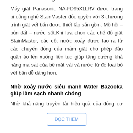
Máy giặt Panasonic NA-FD95X1LRV được trang
bị công nghệ StainMaster độc quyền với 3 chương
trình giặt vết bẩn được thiết lập sẵn gồm: Mồ hôi –
bùn đất – nước sốt.Khi lựa chọn các chế độ giặt
StainMaster, các cột nước xoáy được tạo ra từ
các chuyển động của mâm giặt cho phép đảo
quần áo lên xuống liên tục giúp tăng cường khả
năng ma sát của bề mặt vải và nước từ đó loại bỏ
vết bẩn dễ dàng hơn.
Nhờ xoáy nước siêu mạnh Water Bazooka
giúp làm sạch nhanh chóng
Nhờ khả năng truyền tải hiệu quả của động cơ
biến tần TD Inverter giúp tạo xoáy nước Bazooka
ĐỌC THÊM
siêu mạnh giúp xà phòng dễ dàng thẩm thấu sâu
để loại bỏ các loại vết bẩn cứng đầu.Đồng thời,