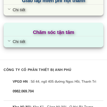
Giao lắp miễn phí nội thành
Chi tiết
Chăm sóc tận tâm
Chi tiết
Máy giặt Panasonic NA-FD11AR1BV
CÔNG TY CỔ PHẦN THIẾT BỊ ANH PHÚ
| 11.5kg cửa trên inverter
VPGD HN
: Số 44, ngõ 405 đường Ngọc Hồi, Thanh Trì
0982.069.704
Kho Hà Nội
: Kho K1 - Cảng Hà Nội - Q.Hai Bà Trưng