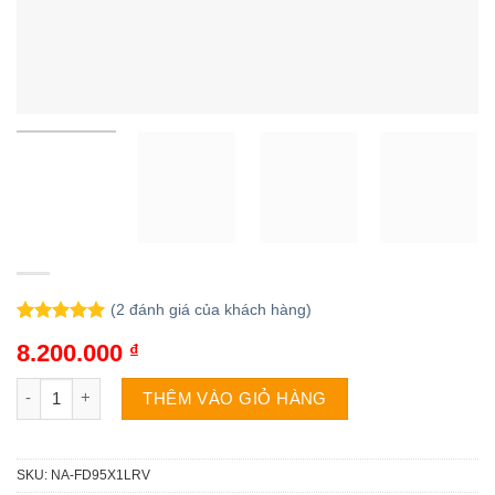
(
2
đánh giá của khách hàng)
5.00
2
trên 5
8.200.000
₫
dựa trên
đánh giá
Máy giặt Panasonic NA-FD95X1LRV | 9.5kg cửa trên inverter số
THÊM VÀO GIỎ HÀNG
SKU:
NA-FD95X1LRV