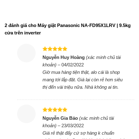
xoáy nước mạnh còn giúp hạn chế tối đa cặn bột
giặt thừa trên sợi vải, an toàn cho làn da của
người dùng.
2 đánh giá cho
Máy giặt Panasonic NA-FD95X1LRV | 9.5kg
cửa trên inverter
Tạo bọt siêu mịn, thẩm thấu nhanh nhờ
công nghệ Active Foam
Hộp chứa Turbo Mixer sẽ hoà tan chất giặt tẩy và
Được xếp
Nguyễn Huy Hoàng
(xác minh chủ tài
đưa vào lồng giặt, kết hợp với mâm giặt quay tạo
hạng
5
5
khoản)
–
04/02/2022
sao
thành hàng triệu bọt khí li ti, thẩm thấu nhanh trên
Giờ mua hàng tiện thật, alo cái là shop
quần áo. Nhờ đó giúp sạch vết bẩn và tránh tình
mang tới lắp đặt. Giá lại còn rẻ hơn siêu
trạng cặn bột giặt thừa trên vải.
thị đến vài triệu nữa. Nhà không ai tin.
Khối lượng giặt 9.5 kg dành cho các gia
đình có từ 5 – 7 thành viên
Được xếp
Máy giặt Panasonic 9.5 kg sẽ là lựa chọn đáp ứng
Nguyễn Gia Bảo
(xác minh chủ tài
hạng
5
5
khoản)
–
23/03/2022
các nhu cầu giặt giũ cho gia đình có 5 – 7 thành
sao
Giá rẻ thật đấy cứ sợ hàng k chuẩn
viên hoặc có lượng đồ giặt lớn trong mỗi lần giặt.