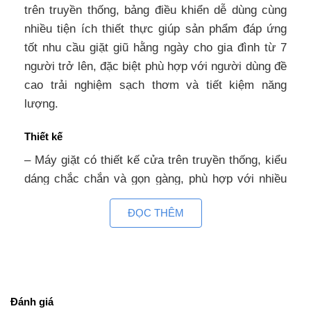
trên truyền thống, bảng điều khiển dễ dùng cùng
nhiều tiện ích thiết thực giúp sản phẩm đáp ứng
tốt nhu cầu giặt giũ hằng ngày cho gia đình từ 7
người trở lên, đặc biệt phù hợp với người dùng đề
cao trải nghiệm sạch thơm và tiết kiệm năng
lượng.
Thiết kế
– Máy giặt có thiết kế cửa trên truyền thống, kiểu
dáng chắc chắn và gọn gàng, phù hợp với nhiều
không gian từ phòng giặt nhỏ đến ban công thoáng
ĐỌC THÊM
ngoài trời. Lồng đứng thuận tiện cho việc thêm
quần áo trong quá trình giặt và thao tác nhẹ
nhàng.
– Bảng điều khiển dạng nút nhấn với màn hình
Đánh giá
hiển thị rõ ràng, hỗ trợ song ngữ Anh – Việt, giúp