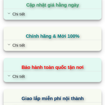
Cập nhật giá hằng ngày
kiệm nước.
Chi tiết
– StainMaster là công nghệ giặt chuyên biệt giúp
loại bỏ hiệu quả các loại vết bẩn cứng đầu bằng
cách kiểm soát quá trình giặt theo từng tình
Chính hãng & Mới 100%
huống, tối ưu hiệu quả mà vẫn bảo vệ vải.
Chi tiết
– Aroma+ là điểm cộng nổi bật giúp nước xả thấm
sâu và đều hơn vào từng sợi vải, giúp quần áo lưu
hương lâu hơn và tạo cảm giác mềm mại dễ chịu
Bảo hành toàn quốc tận nơi
ngay cả khi không dùng máy sấy.
Chi tiết
Công nghệ tiết kiệm điện
– Máy được trang bị công nghệ TD Inverter với
động cơ truyền động gián tiếp bằng dây curoa,
Giao lắp miễn phí nội thành
vận hành êm ái, tiết kiệm điện và có độ bền cao.