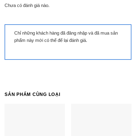
Chưa có đánh giá nào.
người dùng dễ dàng lựa chọn và theo dõi chương
trình đang chạy, kể cả với người lớn tuổi hoặc
người dùng mới.
Chỉ những khách hàng đã đăng nhập và đã mua sản
– Vỏ ngoài kim loại sơn tĩnh điện chắc chắn,
phẩm này mới có thể để lại đánh giá.
chống trầy và gỉ sét tốt, phù hợp với điều kiện thời
tiết ẩm. Nắp máy bằng kính chịu lực có độ bền
cao, trong suốt, dễ quan sát và lau chùi sau mỗi
lần sử dụng.
– Lồng giặt bằng thép không gỉ chống bám cặn,
hạn chế vi khuẩn phát triển, đảm bảo hiệu quả giặt
SẢN PHẨM CÙNG LOẠI
sạch và bảo vệ sức khỏe cho cả gia đình.
Khối lượng giặt và Chương trình
– Khối lượng giặt 10.5 kg phù hợp cho gia đình
trên 7 người hoặc người dùng có nhu cầu giặt