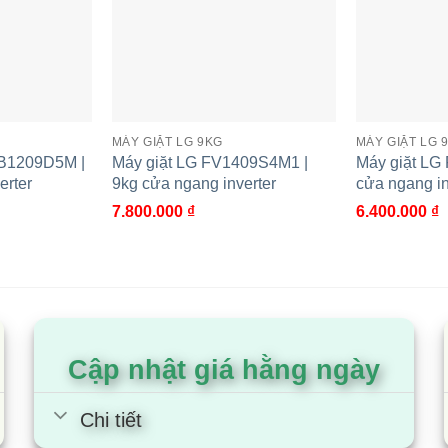
nosis cho phép người dùng kiểm tra và nhận biết nhanh nguy
p lý tưởng cho gia đình nhỏ cần một thiết bị giặt hiệu quả
MÁY GIẶT LG 9KG
MÁY GIẶT LG 
p tiết kiệm điện, trong khi các tiện ích như khóa trẻ em 
FB1209D5M |
Máy giặt LG FV1409S4M1 |
Máy giặt LG
erter
9kg cửa ngang inverter
cửa ngang in
7.800.000
₫
6.400.000
₫
Cập nhật giá hằng ngày
Chi tiết