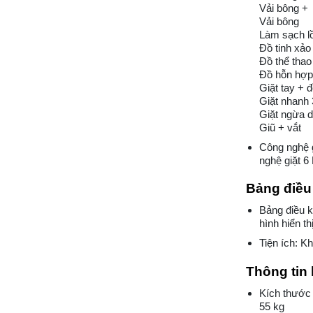
Vải bông +
Vải bông
Làm sạch lồ
Đồ tinh xảo
Đồ thể thao
Đồ hỗn hợp
Giặt tay + đ
Giặt nhanh 
Giặt ngừa d
Giũ + vắt
Công nghệ 
nghệ giặt 6
Bảng điều 
Bảng điều 
hình hiển th
Tiện ích: K
Thông tin 
Kích thước
55 kg