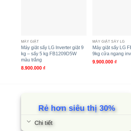
– Tính năng chẩn đoán lỗi thông minh Smart Diag
thời mà không cần đợi kỹ thuật viên.
Máy giặt LG Inverter 9 kg FB1209S5W là giải phá
MÁY GIẶT
MÁY GIẶT SẤY LG
nâng cao hiệu quả làm sạch, động cơ Inverter giú
Máy giặt sấy LG Inverter giặt 9
Máy giặt sấy LG 
trong suốt quá trình sử dụng.
kg – sấy 5 kg FB1209D5W
9kg cửa ngang inv
màu trắng
9.900.000
₫
Cùng Chủ Đề:
8.900.000
₫
Rẻ hơn siêu thị 30%
Chi tiết