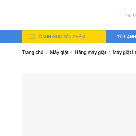
Skip
Tìm
to
kiếm
sản
content
phẩm
DANH MỤC SẢN PHẨM
TỦ LẠN
Trang chủ
/
Máy giặt
/
Hãng máy giặt
/
Máy giặt 