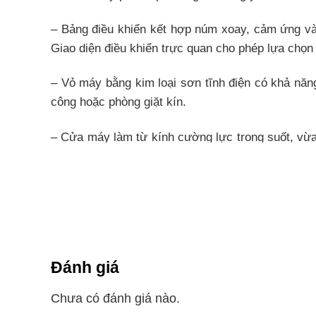
– Bảng điều khiển kết hợp núm xoay, cảm ứng và 
Giao diện điều khiển trực quan cho phép lựa chọn
– Vỏ máy bằng kim loại sơn tĩnh điện có khả năn
công hoặc phòng giặt kín.
– Cửa máy làm từ kính cường lực trong suốt, vừa
lề chắc chắn giúp đóng mở dễ dàng mà không gây
– Lồng giặt làm từ thép không gỉ có độ bền cao,
động nhào trộn giúp tăng hiệu quả giặt sạch mà vẫ
Khối lượng giặt và Chương trình
Đánh giá
– Với khối lượng giặt 9 kg, máy phù hợp với cá
chứa vừa phải giúp tiết kiệm điện, nước và thời g
Chưa có đánh giá nào.