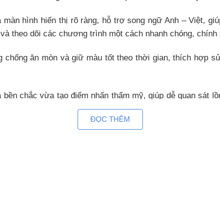
màn hình hiển thị rõ ràng, hỗ trợ song ngữ Anh – Việt, giú
 và theo dõi các chương trình một cách nhanh chóng, chính 
g chống ăn mòn và giữ màu tốt theo thời gian, thích hợp 
 bền chắc vừa tạo điểm nhấn thẩm mỹ, giúp dễ quan sát lồng
 tiếng động mạnh.
ĐỌC THÊM
 chống bám cặn và giữ cho lồng luôn sạch sẽ sau nhiều ch
n dịu nhẹ với sợi vải.
c gia đình từ 3 đến 5 người hoặc những người có nhu cầu 
ian, đặc biệt lý tưởng cho căn hộ hoặc nhà phố có không gia