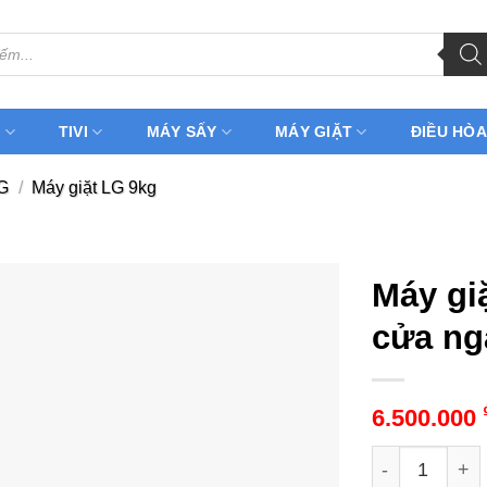
H
TIVI
MÁY SẤY
MÁY GIẶT
ĐIỀU HÒA
LG
/
Máy giặt LG 9kg
Máy gi
cửa ng
6.500.000
Máy giặt LG F