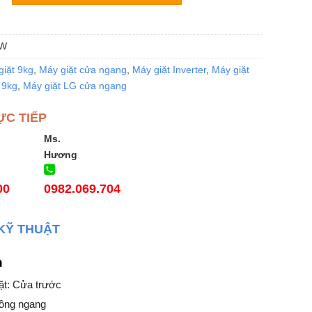
5W
giặt 9kg
,
Máy giặt cửa ngang
,
Máy giặt Inverter
,
Máy giặt
 9kg
,
Máy giặt LG cửa ngang
ỰC TIẾP
Ms.
Hương
00
0982.069.704
KỸ THUẬT
n
ặt: Cửa trước
Lồng ngang