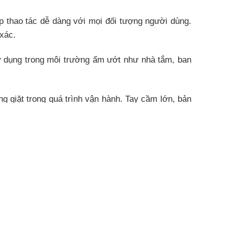
p thao tác dễ dàng với mọi đối tượng người dùng.
xác.
sử dụng trong môi trường ẩm ướt như nhà tắm, ban
 giặt trong quá trình vận hành. Tay cầm lớn, bản
u kỳ sử dụng. Thiết kế lồng ngang kết hợp chuyển
giặt đồ thường xuyên nhưng không quá nhiều. Sức
n hạn chế.