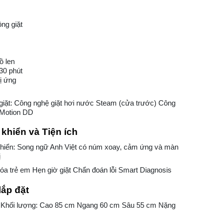
ng giặt
ồ len
30 phút
ị ứng
giặt: Công nghệ giặt hơi nước Steam (cửa trước) Công
 Motion DD
khiển và Tiện ích
khiển: Song ngữ Anh Việt có núm xoay, cảm ứng và màn
ị
hóa trẻ em Hẹn giờ giặt Chẩn đoán lỗi Smart Diagnosis
lắp đặt
 Khối lượng: Cao 85 cm Ngang 60 cm Sâu 55 cm Nặng