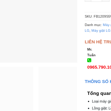
SKU:
FB1209S
Danh mục:
Máy 
LG
,
Máy giặt LG
LIÊN HỆ TR
Mr.
Tuấn
0965.790.1
THÔNG SỐ 
Tổng qua
Loại máy gi
Lồng giặt: 