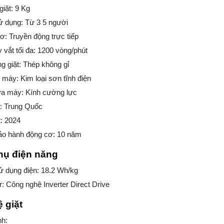
giặt: 9 Kg
ử dụng: Từ 3 5 người
ơ: Truyền động trực tiếp
 vắt tối đa: 1200 vòng/phút
ng giặt: Thép không gỉ
ỏ máy: Kim loại sơn tĩnh điện
ửa máy: Kính cường lực
i: Trung Quốc
: 2024
bảo hành động cơ: 10 năm
hụ điện năng
ử dụng điện: 18.2 Wh/kg
er: Công nghệ Inverter Direct Drive
 giặt
nh: