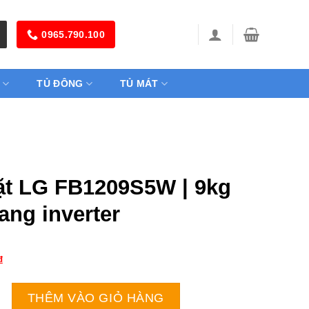
0965.790.100
TỦ ĐÔNG
TỦ MÁT
ặt LG FB1209S5W | 9kg
ang inverter
₫
B1209S5W | 9kg cửa ngang inverter số lượng
THÊM VÀO GIỎ HÀNG