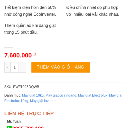
Tiết kiệm điện hơn đến 50%
Điều chỉnh nhiệt độ phù hợp
nhờ công nghệ EcoInverter.
với nhiều loại vải khác nhau.
Thêm quần áo khi đang giặt
trong 15 phút đầu.
7.600.000
₫
Máy giặt Electrolux EWF1025DQWB | 10kg cửa ngang inverter 
THÊM VÀO GIỎ HÀNG
SKU:
EWF1025DQWB
Danh mục:
Máy giặt 10kg
,
Máy giặt cửa ngang
,
Máy giặt Electrolux
,
Máy giặt
Electrolux 10kg
,
Máy giặt Inverter
LIÊN HỆ TRỰC TIẾP
Mr. Tuấn