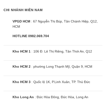
CHI NHÁNH MIỀN NAM
VPGD HCM
: 67 Nguyễn Thị Búp, Tân Chánh Hiệp, Q12,
HCM
HOTLINE 0982.069.704
Kho HCM 1
: 106 Đ. Lê Thị Riêng, Tân Thới An, Q12
Kho HCM 2
: phường Long Thạnh Mỹ, Quận 9, HCM
Máy giặt sấy Electrolux
EWW1023P5SC | 10kg cửa ngang
Kho HCM 3
: Quốc lộ 1K, P.Linh Xuân, TP. Thủ Đức
inverter
Kho Long An
: Đức Hòa Đông, Đức Hòa, Long An