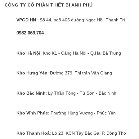
CÔNG TY CỔ PHẦN THIẾT BỊ ANH PHÚ
đến gần.
Cùng Chủ Đề:
VPGD HN
: Số 44, ngõ 405 đường Ngọc Hồi, Thanh Trì
0982.069.704
Kho Hà Nội
: Kho K1 - Cảng Hà Nội - Q.Hai Bà Trưng
Kho Hưng Yên
: Đường 379, Thị trấn Văn Giang
Kho Bắc Ninh
: Lý Thần Tông - Từ Sơn - Bắc Ninh
Kho Vĩnh Phúc
: Phường Hùng Vương - Phúc Yên
Máy giặt sấy Electrolux
EWW1024P5WB | 10kg cửa ngang
Kho Thanh Hoá
: Lô 23, KCN Tây Bắc Ga, P. Đông Thọ
inverter