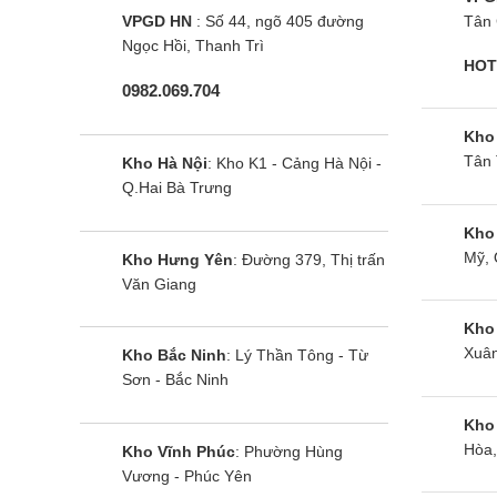
VPGD HN
: Số 44, ngõ 405 đường
Tân 
Ngọc Hồi, Thanh Trì
HOT
0982.069.704
Kho
Tân 
Kho Hà Nội
: Kho K1 - Cảng Hà Nội -
Q.Hai Bà Trưng
Kho
Mỹ, 
Kho Hưng Yên
: Đường 379, Thị trấn
Văn Giang
Kho
Xuân
Kho Bắc Ninh
: Lý Thần Tông - Từ
Sơn - Bắc Ninh
Kho
Hòa,
Kho Vĩnh Phúc
: Phường Hùng
Vương - Phúc Yên