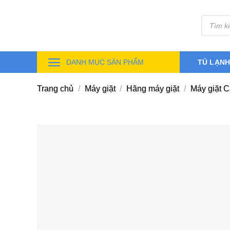
Skip
Tìm
to
kiếm
sản
content
phẩm
DANH MỤC SẢN PHẨM
TỦ LẠN
Trang chủ
/
Máy giặt
/
Hãng máy giặt
/
Máy giặt 