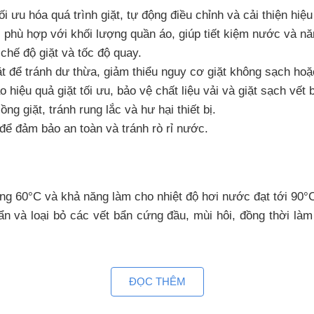
 ưu hóa quá trình giặt, tự động điều chỉnh và cải thiện hiệu
hù hợp với khối lượng quần áo, giúp tiết kiệm nước và nă
chế độ giặt và tốc độ quay.
iặt để tránh dư thừa, giảm thiểu nguy cơ giặt không sạch ho
hiệu quả giặt tối ưu, bảo vệ chất liệu vải và giặt sạch vết
g giặt, tránh rung lắc và hư hại thiết bị.
để đảm bảo an toàn và tránh rò rỉ nước.
 60°C và khả năng làm cho nhiệt độ hơi nước đạt tới 90°C
ẩn và loại bỏ các vết bẩn cứng đầu, mùi hôi, đồng thời là
Wash
ĐỌC THÊM
ể xử lý hiệu quả các vết bẩn cứng đầu đặc thù như dầu mỡ, 