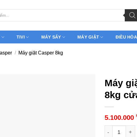
H
TIVI
MÁY SẤY
MÁY GIẶT
ĐIỀU HÒA
Casper
/
Máy giặt Casper 8kg
Máy gi
8kg cử
5.100.000
Máy giặt Cas