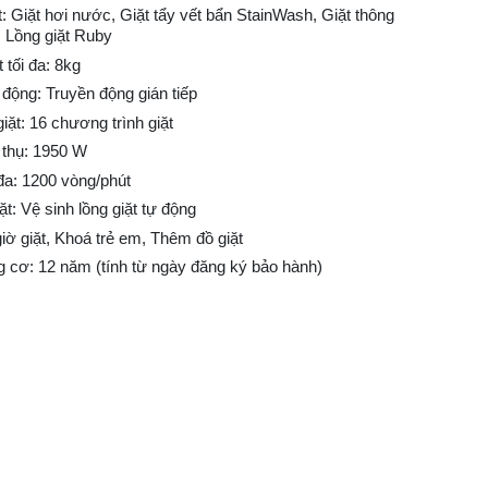
: Giặt hơi nước, Giặt tẩy vết bẩn StainWash, Giặt thông
 Lồng giặt Ruby
 tối đa: 8kg
động: Truyền động gián tiếp
iặt: 16 chương trình giặt
 thụ: 1950 W
 đa: 1200 vòng/phút
ặt: Vệ sinh lồng giặt tự động
giờ giặt, Khoá trẻ em, Thêm đồ giặt
 cơ: 12 năm (tính từ ngày đăng ký bảo hành)