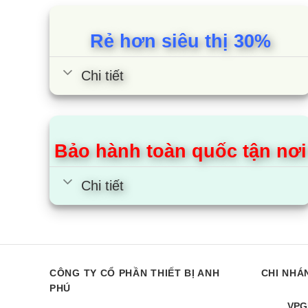
kế thông minh không chỉ đảm bảo tuổi thọ cao mà 
Cùng Chủ Đề:
Rẻ hơn siêu thị 30%
Chi tiết
Bảo hành toàn quốc tận nơi
Chi tiết
CÔNG TY CỔ PHẦN THIẾT BỊ ANH
CHI NHÁ
Máy giặt Casper WF-8VG1 |
Máy giặt Ca
PHÚ
8kg cửa ngang
8kg cửa trên
VPG