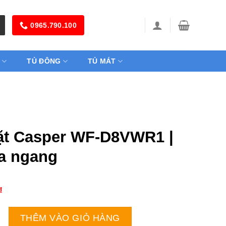
0965.790.100
TỦ ĐÔNG
TỦ MÁT
ặt Casper WF-D8VWR1 |
a ngang
₫
per WF-D8VWR1 | 8kg cửa ngang số lượng
THÊM VÀO GIỎ HÀNG