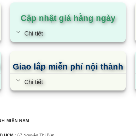
còn tạo điểm nhấn cho không gian sống hiện đại.
Cập nhật giá hằng ngày
Chi tiết
Giao lắp miễn phí nội thành
Chi tiết
NH MIỀN NAM
sper WT-8NG2 |
Máy giặt Bosch WAT24480SG |
M
8kg cửa ngang inverter
E
D HCM
: 67 Nguyễn Thị Búp,