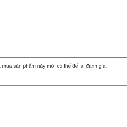
bám bẩn nặng mà không cần xử lý thủ công trước.
hu cầu giặt đồ khối lượng lớn, giúp mọi thành viên trong gi
a sắc trực quan sinh động, giúp dễ dàng nhận biết các 
mua sản phẩm này mới có thể để lại đánh giá.
n lợi, điểm nhấn cho không gian giặt giũ hiện đại.
g trong quá trình giặt, không còn nỗi lo bỏ sót quần áo bẩn