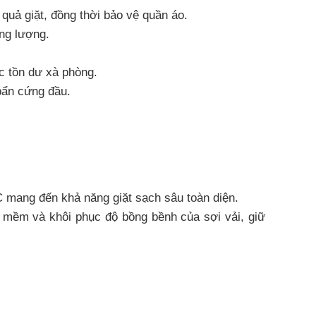
 quả giặt, đồng thời bảo vệ quần áo.
ng lượng.
ặc tồn dư xà phòng.
 bẩn cứng đầu.
 mang đến khả năng giặt sạch sâu toàn diện.
m mềm và khôi phục độ bồng bềnh của sợi vải, giữ
rượu vang và nước hoa quả. Đây là sự lựa chọn lý