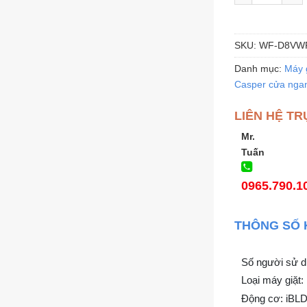
SKU:
WF-D8VW
Danh mục:
Máy 
Casper cửa nga
LIÊN HỆ TR
Mr.
Tuấn
0965.790.1
THÔNG SỐ 
Số người sử dụ
Loại máy giặt:
Động cơ: iBL