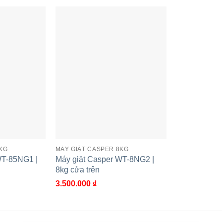
ặt nhanh đến giặt chuyên sâu, mang đến giải pháp hoàn hảo 
t kiệm thời gian và năng lượng, đồng thời bảo vệ chất liệu vải
 kiệm chỉ từ 200đ/ lần giặt
g suốt nhiều lần giặt nhờ hệ thống động cơ giảm tối đa run
 đến 20 năm
hiệu Thái Lan vốn đã được người dùng tin tưởng suốt nhi
 đời của sản phẩm thông thường.
KG
MÁY GIẶT CASPER 8KG
WT-85NG1 |
Máy giặt Casper WT-8NG2 |
8kg cửa trên
3.500.000
₫
ện đại
i vẻ ngoài sang trọng và khả năng chống gỉ sét, bền bỉ vượt