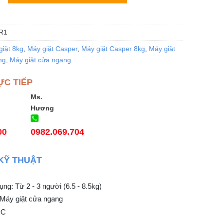
R1
giặt 8kg
,
Máy giặt Casper
,
Máy giặt Casper 8kg
,
Máy giặt
ng
,
Máy giặt cửa ngang
ỰC TIẾP
Ms.
Hương
00
0982.069.704
KỸ THUẬT
ng: Từ 2 - 3 người (6.5 - 8.5kg)
 Máy giặt cửa ngang
DC