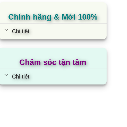
Chính hãng & Mới 100%
Chi tiết
Chăm sóc tận tâm
Chi tiết
áy giặt Electrolux
WF8024D3WB | 8kg cửa