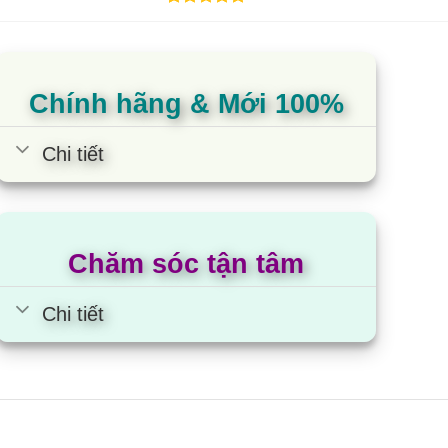
5.00
1
trên 5
5.00
1
t
dựa trên
dựa t
đánh giá
đánh 
Chính hãng & Mới 100%
Chi tiết
Chăm sóc tận tâm
Chi tiết