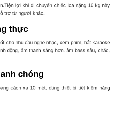
.Tiện lợi khi di chuyển chiếc loa nặng 16 kg này
hỗ trợ từ người khác.
ng thực
tốt cho nhu cầu nghe nhạc, xem phim, hát karaoke
sinh động, âm thanh sáng hơn, âm bass sâu, chắc,
nhanh chóng
oảng cách xa 10 mét, dùng thiết bị tiết kiệm năng
tải 60% đạt được 7 tiếng 30 phút. Khi bình sạc hết