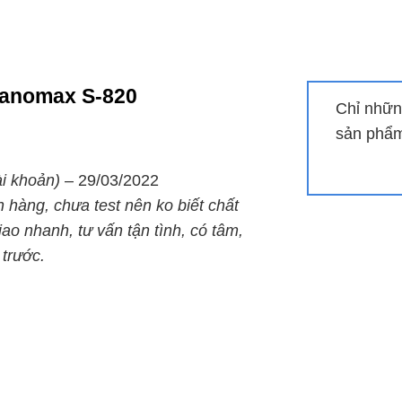
iếng là loa lại đầy pin và sẵn sàng cho bạn dùng nghe nhạc 
 và có dây
Nanomax S-820
 biến như jack RCA Audio in/out, kết nối với micro có dây
Chỉ nhữn
 Micro-SD (thẻ nhớ SD) cho người dùng kết nối loa với các
sản phẩm 
ài khoản)
–
29/03/2022
 hàng, chưa test nên ko biết chất
i chuyên mục chính.
ao nhanh, tư vấn tận tình, có tâm,
 trước.