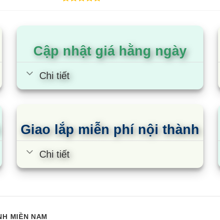
dựa trên
5.00
1
trên 5
đánh giá
dựa trên
đánh giá
Cập nhật giá hằng ngày
Chi tiết
Giao lắp miễn phí nội thành
Chi tiết
NH MIỀN NAM