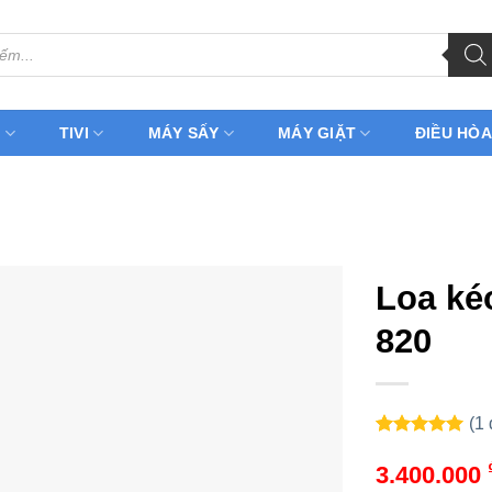
H
TIVI
MÁY SẤY
MÁY GIẶT
ĐIỀU HÒA
Loa ké
820
(
1
5.00
1
trên 5
dựa trên
3.400.000
đánh giá