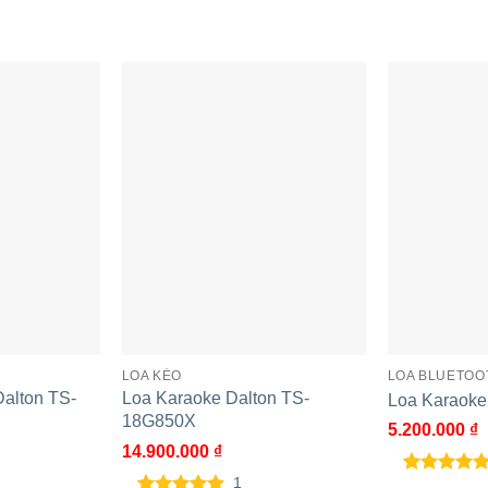
LOA KÉO
LOA BLUETOO
alton TS-
Loa Karaoke Dalton TS-
Loa Karaoke
18G850X
5.200.000
₫
14.900.000
₫
1
5.00
3
trên 5