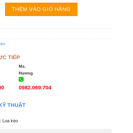
oke Nanomax S-820 số lượng
THÊM VÀO GIỎ HÀNG
kéo
ỰC TIẾP
Ms.
Hương
00
0982.069.704
KỸ THUẬT
: Loa kéo