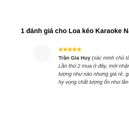
năng lượng, bạn chỉ cần cắm sạc trong khoảng 2 t
Kết nối đa sạng không dây
1 đánh giá cho
Loa kéo Karaoke 
Trên thân loa có thiết kế nhiều cổng kết nối phổ
guitar bên ngoài qua jack Guitar, cổng USB, cổng
thêm thuận tiện.
Được xếp
Trần Gia Huy
(xác minh chủ t
Cùng Chủ Đề:
hạng
5
5
sao
Lần thứ 2 mua ở đây, mới nhận
Không có nội dung liên quan, mời bạn quay lạ
lượng như nào nhưng giá rẻ, gi
hy vọng chất lượng ổn như lần