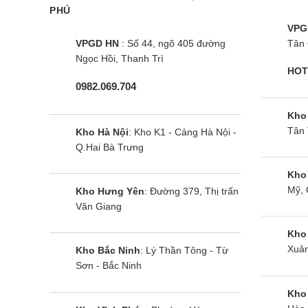
PHÚ
VPG
VPGD HN
: Số 44, ngõ 405 đường
Tân 
Ngọc Hồi, Thanh Trì
HOT
0982.069.704
Kho
Tân 
Kho Hà Nội
: Kho K1 - Cảng Hà Nội -
Q.Hai Bà Trưng
Kho
Mỹ, 
Kho Hưng Yên
: Đường 379, Thị trấn
Văn Giang
Kho
Xuân
Kho Bắc Ninh
: Lý Thần Tông - Từ
Sơn - Bắc Ninh
Kho