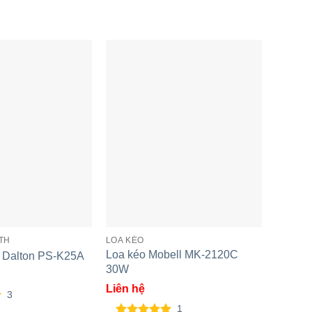
TH
LOA KÉO
LOA BL
Loa kéo Mobell MK-2120C
Loa Ka
 Dalton PS-K25A
30W
18A85
Liên hệ
17.190
3
1