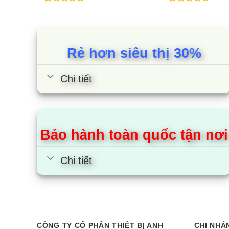
5.00
1
trên 5
5.00
2
trên 5
dựa trên
dựa trên
đánh giá
đánh giá
Rẻ hơn siêu thị 30%
Chi tiết
Bảo hành toàn quốc tận nơi
Chi tiết
CÔNG TY CỔ PHẦN THIẾT BỊ ANH
CHI NHÁ