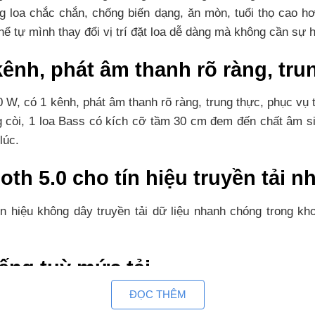
g loa chắc chắn, chống biến dạng, ăn mòn, tuổi thọ cao hơn
hể tự mình thay đổi vị trí đặt loa dễ dàng mà không cần sự 
kênh, phát âm thanh rõ ràng, tru
 W, có 1 kênh, phát âm thanh rõ ràng, trung thực, phục vụ 
ng còi, 1 loa Bass có kích cỡ tầm 30 cm đem đến chất âm 
lúc.
th 5.0 cho tín hiệu truyền tải 
ín hiệu không dây truyền tải dữ liệu nhanh chóng trong kh
iếng tuỳ mức tải
ĐỌC THÊM
 ở mức tải 80% cho thời gian dùng tầm 3 tiếng 30 phút, mức 