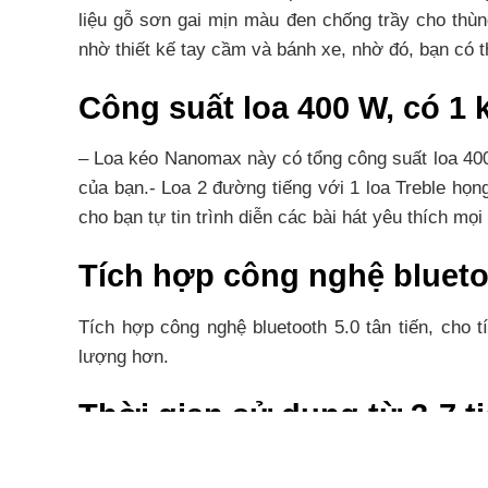
liệu gỗ sơn gai mịn màu đen chống trầy cho thùn
nhờ thiết kế tay cầm và bánh xe, nhờ đó, bạn có t
Công suất loa 400 W, có 1 
– Loa kéo Nanomax này có tổng công suất loa 400
của bạn.- Loa 2 đường tiếng với 1 loa Treble họ
cho bạn tự tin trình diễn các bài hát yêu thích mọi 
Tích hợp công nghệ bluetoo
Tích hợp công nghệ bluetooth 5.0 tân tiến, cho t
lượng hơn.
Thời gian sử dụng từ 3-7 t
Loa kéo này cho thời gian sử dụng từ 3 – 7 tiếng,