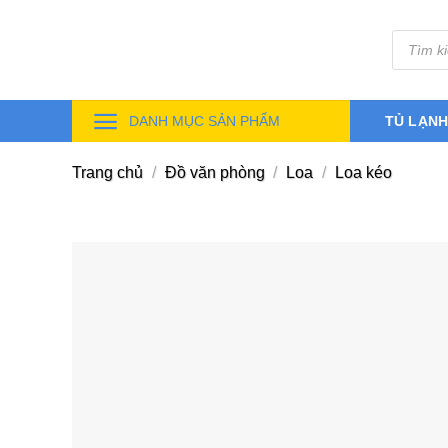
Skip
Tìm
to
kiếm
sản
content
phẩm
DANH MỤC SẢN PHẨM
TỦ LẠN
Trang chủ
/
Đồ văn phòng
/
Loa
/
Loa kéo