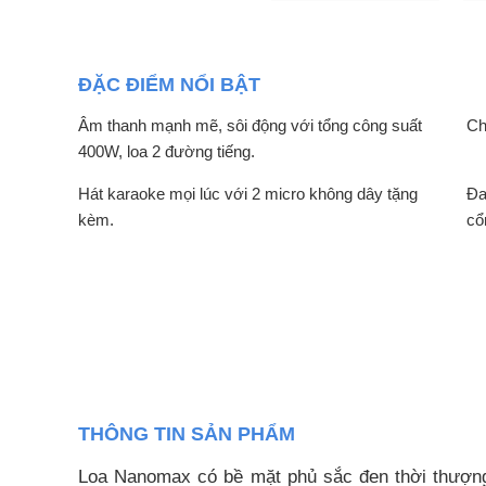
ĐẶC ĐIỂM NỔI BẬT
Âm thanh mạnh mẽ, sôi động với tổng công suất
Ch
400W, loa 2 đường tiếng.
Hát karaoke mọi lúc với 2 micro không dây tặng
Đa
kèm.
cổ
THÔNG TIN SẢN PHẨM
Loa Nanomax có bề mặt phủ sắc đen thời thượng, 