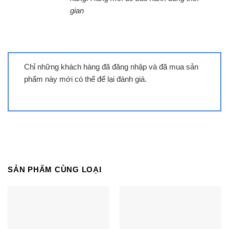
tặng kèm chuyên dụng
gian
Ngoài ra, bạn được tặng kèm 2 micro
karaoke chuyên dụng, thỏa thích hát karaoke
không cần mạng với ứng dụng Dkara mọi lúc mọi
nơi không giới hạn.
Chỉ những khách hàng đã đăng nhập và đã mua sản
phẩm này mới có thể để lại đánh giá.
Loa hỗ trợ kết nối đa dạng
Cùng Chủ Đề:
Không có nội dung liên quan, mời bạn quay lại chuyên
mục chính.
SẢN PHẨM CÙNG LOẠI