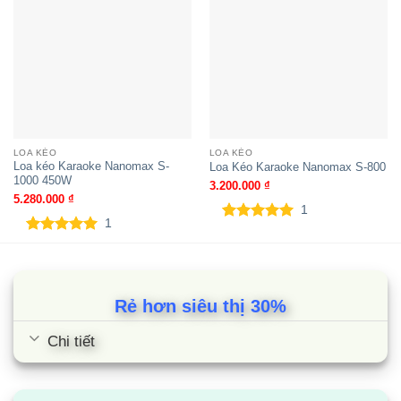
LOA KÉO
LOA KÉO
Loa kéo Karaoke Nanomax S-
Loa Kéo Karaoke Nanomax S-800
1000 450W
3.200.000
₫
5.280.000
₫
1
1
5.00
1
trên 5
5.00
1
trên 5
dựa trên
dựa trên
đánh giá
đánh giá
Rẻ hơn siêu thị 30%
Chi tiết