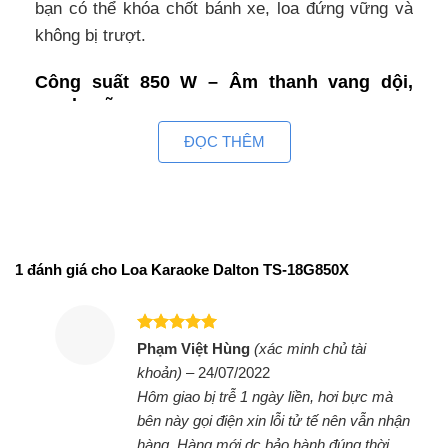
bạn có thể khóa chốt bánh xe, loa đứng vững và
không bị trượt.
Công suất 850 W – Âm thanh vang dội,
mạnh mẽ
Loa Dalton TS-18G850X là loa 3 đường tiếng với
ĐỌC THÊM
công suất lớn 850 W bao gồm 1 loa Bass với
đường kính khoảng 45 cm, 1 loa Mid, 1 loa
Treble phát âm thanh to, rõ ràng mà vẫn giữ chất
lượng âm thanh.Loa điện cho thời gian sử dụng 4
1 đánh giá cho
Loa Karaoke Dalton TS-18G850X
– 6 tiếng liên tục. Đặc biệt có thể vừa sạc vừa
dùng, bảo đảm an toàn. Giúp bạn có khoảng thời
gian giải trí tuyệt vời hơn, thích hợp với những
Được xếp
Phạm Việt Hùng
(xác minh chủ tài
buổi tiệc cùng bạn bè, hoặc có thể mang loa đi
hạng
5
5
khoản)
–
24/07/2022
sao
cắm trại ngoài trời.
Hôm giao bị trễ 1 ngày liền, hơi bực mà
bên này gọi điện xin lỗi tử tế nên vẫn nhận
Hát karaoke mọi lúc mọi nơi với 2 micro
hàng. Hàng mới dc bảo hành đúng thời