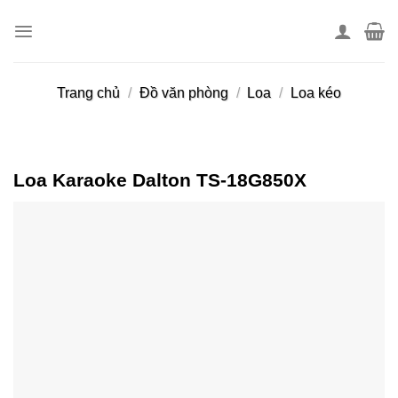
Skip
to
content
Trang chủ
/
Đồ văn phòng
/
Loa
/
Loa kéo
Loa Karaoke Dalton TS-18G850X