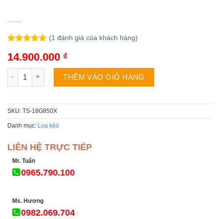
(
1
đánh giá của khách hàng)
5.00
1
trên 5
14.900.000
₫
dựa trên
đánh giá
Loa Karaoke Dalton TS-18G850X số lượng
THÊM VÀO GIỎ HÀNG
SKU:
TS-18G850X
Danh mục:
Loa kéo
LIÊN HỆ TRỰC TIẾP
Mr. Tuấn
0965.790.100
Ms. Hương
0982.069.704