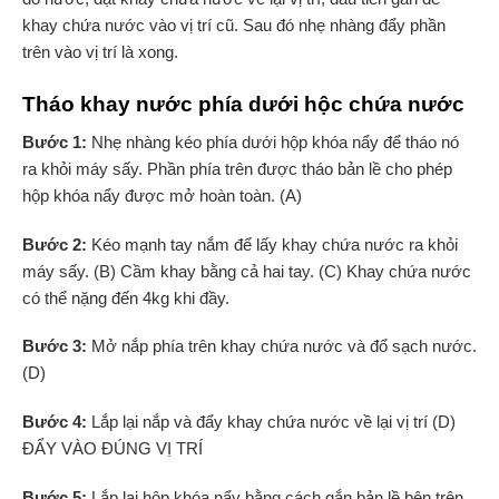
khay chứa nước vào vị trí cũ. Sau đó nhẹ nhàng đẩy phần
trên vào vị trí là xong.
Tháo khay nước phía dưới hộc chứa nước
Bước 1:
Nhẹ nhàng kéo phía dưới hộp khóa nẩy để tháo nó
ra khỏi máy sấy. Phần phía trên được tháo bản lề cho phép
hộp khóa nẩy được mở hoàn toàn. (A)
Bước 2:
Kéo mạnh tay nắm để lấy khay chứa nước ra khỏi
máy sấy. (B) Cầm khay bằng cả hai tay. (C) Khay chứa nước
có thể nặng đến 4kg khi đầy.
Bước 3:
Mở nắp phía trên khay chứa nước và đổ sạch nước.
(D)
Bước 4:
Lắp lại nắp và đẩy khay chứa nước về lại vị trí (D)
ĐẨY VÀO ĐÚNG VỊ TRÍ
Bước 5:
Lắp lại hộp khóa nẩy bằng cách gắn bản lề bên trên