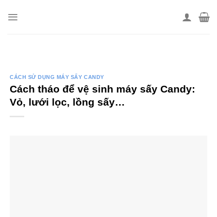
Skip
to
content
CÁCH SỬ DỤNG MÁY SẤY CANDY
Cách tháo để vệ sinh máy sấy Candy:
Vỏ, lưới lọc, lồng sấy…