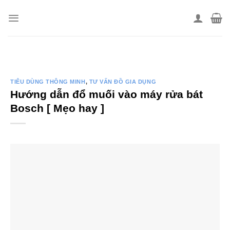
Skip
to
content
TIÊU DÙNG THÔNG MINH
,
TƯ VẤN ĐỒ GIA DỤNG
Hướng dẫn đổ muối vào máy rửa bát
Bosch [ Mẹo hay ]