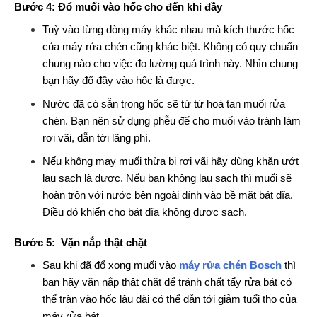
Bước 4: Đổ muối vào hốc cho đến khi đầy
Tuỳ vào từng dòng máy khác nhau mà kích thước hốc
của máy rửa chén cũng khác biệt. Không có quy chuẩn
chung nào cho việc đo lường quá trình này. Nhìn chung
bạn hãy đổ đầy vào hốc là được.
Nước đã có sẵn trong hốc sẽ từ từ hoà tan muối rửa
chén. Bạn nên sử dụng phễu để cho muối vào tránh làm
rơi vãi, dẫn tới lãng phí.
Nếu không may muối thừa bị rơi vãi hãy dùng khăn ướt
lau sạch là được. Nếu bạn không lau sạch thì muối sẽ
hoàn trộn với nước bên ngoài dính vào bề mặt bát đĩa.
Điều đó khiến cho bát đĩa không được sạch.
Bước 5: Vặn nắp thật chặt
Sau khi đã đổ xong muối vào
máy rửa chén Bosch
thì
bạn hãy vặn nắp thật chặt để tránh chất tẩy rửa bát có
thể tràn vào hốc lâu dài có thể dẫn tới giảm tuổi thọ của
máy rửa bát.