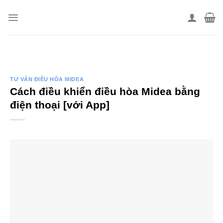
Skip
to
content
TƯ VẤN ĐIỀU HÒA MIDEA
Cách điều khiển điều hòa Midea bằng
điện thoại [với App]