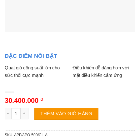
ĐẶC ĐIỂM NỔI BẬT
Quạt gió công suất lớn cho
Điều khiển dễ dàng hơn với
sức thổi cực mạnh
mặt điều khiển cảm ứng
30.400.000
₫
Điều hòa cây Sumikura APF/APO-500/CL-A 50000BTU số lượng
THÊM VÀO GIỎ HÀNG
SKU:
APF/APO-500/CL-A