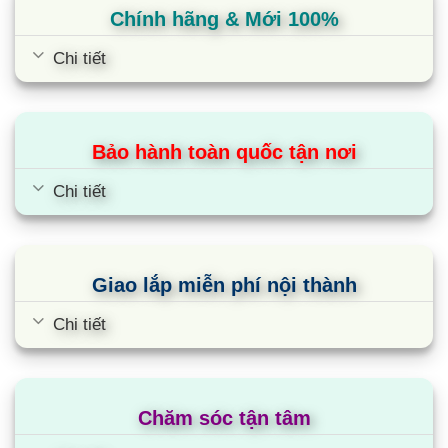
Ghi chú: Do nhu cầu cải tiến, thông số kỹ
Chính hãng & Mới 100%
thuật có thể thay đổi mà không cần báo trước.
Chi tiết
Cùng Chủ Đề:
Bảo hành toàn quốc tận nơi
Chi tiết
Giao lắp miễn phí nội thành
Chi tiết
Chăm sóc tận tâm
Điều hòa tủ đứng Sumikura
APF/APO-H500/CL-A 50000BTU 2