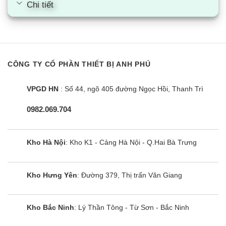
Chi tiết
chiều
CÔNG TY CỔ PHẦN THIẾT BỊ ANH PHÚ
VPGD HN
: Số 44, ngõ 405 đường Ngọc Hồi, Thanh Trì
0982.069.704
Kho Hà Nội
: Kho K1 - Cảng Hà Nội - Q.Hai Bà Trưng
Điều hòa cây Sumikura APF/APO-
Kho Hưng Yên
: Đường 379, Thị trấn Văn Giang
210/CL-A 21000BTU
Kho Bắc Ninh
: Lý Thần Tông - Từ Sơn - Bắc Ninh