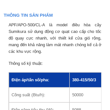
THÔNG TIN SẢN PHẨM
APF/APO-500/CL-A là model điều hòa cây
Sumikura sử dụng động cơ quạt cao cấp cho tốc
độ quay cực nhanh, với thiết kế cửa gió rộng,
mang đến khả năng làm mát nhanh chóng kể cả ở
các khu vực rộng.
Thông số kỹ thuật:
Điện áp/tấn số/pha:
380-415/50/3
Công suất (Btu/h):
50000
Điện năng tiêu thụ (W):
5088