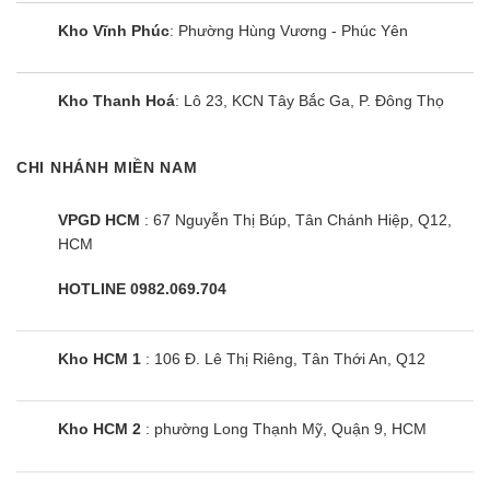
Kho Vĩnh Phúc
: Phường Hùng Vương - Phúc Yên
Kho Thanh Hoá
: Lô 23, KCN Tây Bắc Ga, P. Đông Thọ
CHI NHÁNH MIỀN NAM
VPGD HCM
: 67 Nguyễn Thị Búp, Tân Chánh Hiệp, Q12,
HCM
Điều hòa cây Sumikura APF/APO-
H600/CL-A 60000BTU 2 chiều
HOTLINE 0982.069.704
Kho HCM 1
: 106 Đ. Lê Thị Riêng, Tân Thới An, Q12
Kho HCM 2
: phường Long Thạnh Mỹ, Quận 9, HCM