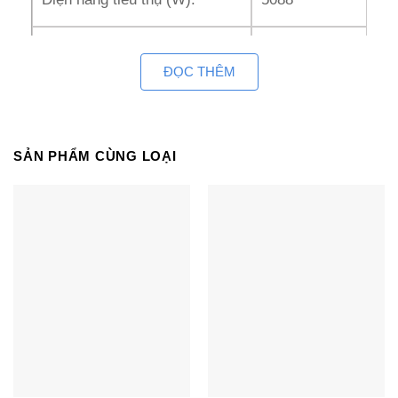
Dòng điện định mức (A):
13.5
ĐỌC THÊM
Hiệu suất năng lượng EER
2.8
(W/W):
SẢN PHẨM CÙNG LOẠI
Khử ẩm (L/h):
3.8
Lưu lượng gió khối trong
2150
(m3/h):
Độ ồn khối trong (dB):
55
Độ ồn khối ngoài (dB):
62