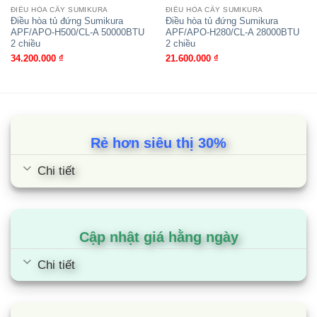
ĐIỀU HÒA CÂY SUMIKURA
ĐIỀU HÒA CÂY SUMIKURA
Kích thước dàn lạnh (mm):
1906x581x385
Điều hòa tủ đứng Sumikura
Điều hòa tủ đứng Sumikura
APF/APO-H500/CL-A 50000BTU
APF/APO-H280/CL-A 28000BTU
2 chiều
2 chiều
Kích thước dàn nóng (mm):
920x1077x330
34.200.000
₫
21.600.000
₫
Trọng lượng tịnh dàn lạnh
48
(kg):
Rẻ hơn siêu thị 30%
Trọng lượng tịnh dàn nóng
76
Chi tiết
(kg):
Môi chất:
R32
Cập nhật giá hằng ngày
Kích thước ống nối (lỏng/hơi)
Chi tiết
10/19
(mm):