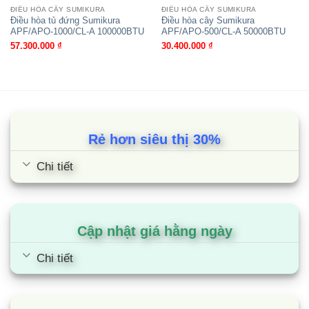
ĐIỀU HÒA CÂY SUMIKURA
ĐIỀU HÒA CÂY SUMIKURA
Kích thước dàn lạnh (mm):
1200x1850x360
Điều hòa tủ đứng Sumikura
Điều hòa cây Sumikura
APF/APO-1000/CL-A 100000BTU
APF/APO-500/CL-A 50000BTU
57.300.000
₫
30.400.000
₫
Kích thước dàn nóng (mm):
976x1618x776
Trọng lượng tịnh dàn lạnh
130
(kg):
Rẻ hơn siêu thị 30%
Trọng lượng tịnh dàn nóng
134
Chi tiết
(kg):
Môi chất:
R410A
Cập nhật giá hằng ngày
Kích thước ống nối
Chi tiết
2x(9.52/19.1)
(lỏng/hơi) (mm):