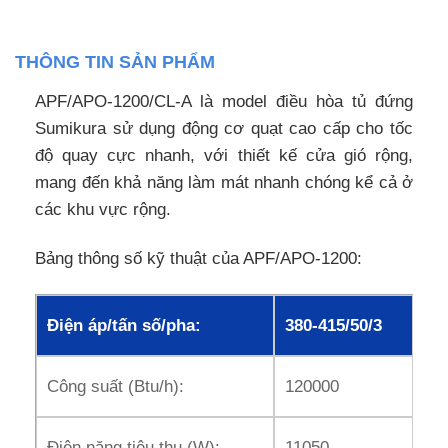
THÔNG TIN SẢN PHẨM
APF/APO-1200/CL-A là model điều hòa tủ đứng
Sumikura sử dụng động cơ quạt cao cấp cho tốc
độ quay cực nhanh, với thiết kế cửa gió rộng,
mang đến khả năng làm mát nhanh chóng kể cả ở
các khu vực rộng.
Bảng thông số kỹ thuật của APF/APO-1200:
Điện áp/tấn số/pha:
380-415/50/3
Công suất (Btu/h):
120000
Điện năng tiêu thụ (W):
11050