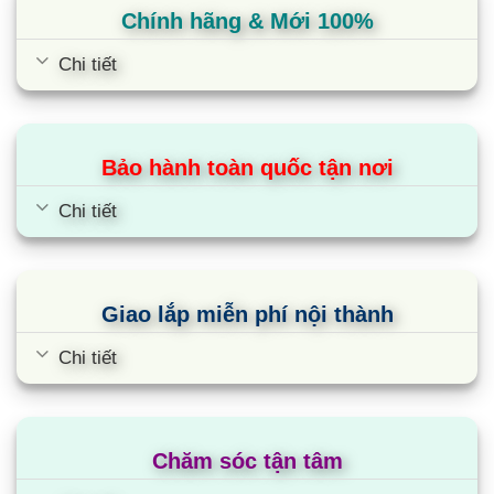
Ghi chú: Do nhu cầu cải tiến, thông số kỹ
Chính hãng & Mới 100%
thuật có thể thay đổi mà không cần báo trước.
Chi tiết
Cùng Chủ Đề:
Bảo hành toàn quốc tận nơi
Chi tiết
Giao lắp miễn phí nội thành
Chi tiết
Chăm sóc tận tâm
Điều hòa tủ đứng Sumikura
APF/APO-1000/CL-A 100000BTU