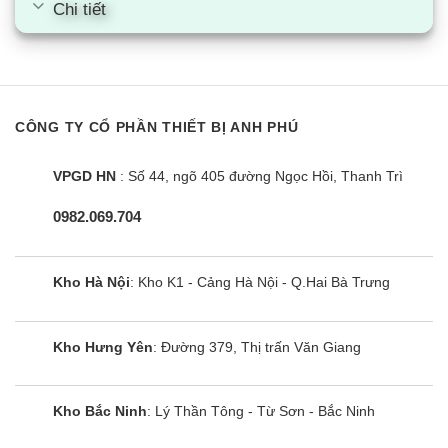
Chi tiết
CÔNG TY CỔ PHẦN THIẾT BỊ ANH PHÚ
VPGD HN
: Số 44, ngõ 405 đường Ngọc Hồi, Thanh Trì
0982.069.704
Kho Hà Nội
: Kho K1 - Cảng Hà Nội - Q.Hai Bà Trưng
Điều hòa tủ đứng Sumikura
Kho Hưng Yên
: Đường 379, Thị trấn Văn Giang
APF/APO-H280/CL-A 28000BTU 2
chiều
Kho Bắc Ninh
: Lý Thần Tông - Từ Sơn - Bắc Ninh