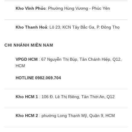
Kho Vĩnh Phúc
: Phường Hùng Vương - Phúc Yên
Kho Thanh Hoá
: Lô 23, KCN Tây Bắc Ga, P. Đông Thọ
CHI NHÁNH MIỀN NAM
VPGD HCM
: 67 Nguyễn Thị Búp, Tân Chánh Hiệp, Q12,
HCM
Điều hòa tủ đứng Sumikura
APF/APO-H360/CL-A 36000BTU 2
HOTLINE 0982.069.704
chiều
Kho HCM 1
: 106 Đ. Lê Thị Riêng, Tân Thới An, Q12
Kho HCM 2
: phường Long Thạnh Mỹ, Quận 9, HCM