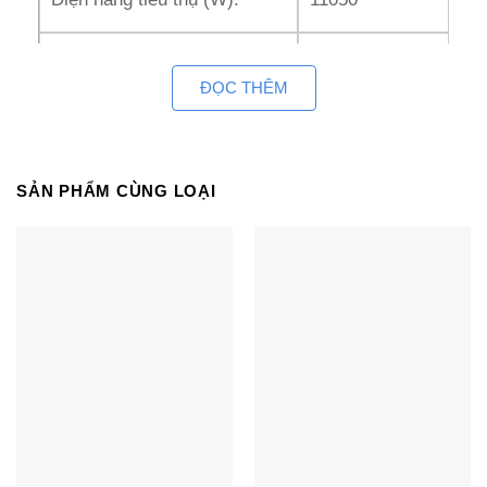
Dòng điện định mức (A):
18.6
ĐỌC THÊM
Hiệu suất năng lượng EER
2.8
(W/W):
SẢN PHẨM CÙNG LOẠI
Khử ẩm (L/h):
10
Lưu lượng gió khối trong
4000
(m3/h):
Độ ồn khối trong (dB):
45
Độ ồn khối ngoài (dB):
55