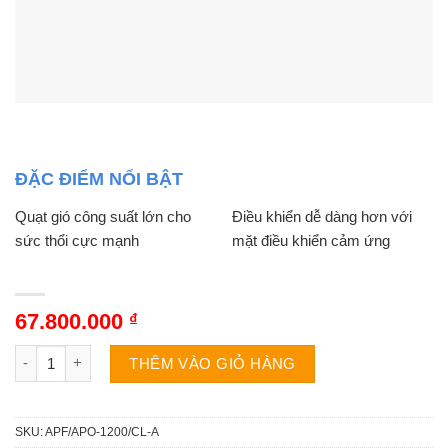
ĐẶC ĐIỂM NỔI BẬT
Quạt gió công suất lớn cho
Điều khiển dễ dàng hơn với
sức thổi cực mạnh
mặt điều khiển cảm ứng
67.800.000
₫
Điều hòa tủ đứng Sumikura APF/APO-1200/CL-A 120000BTU số
THÊM VÀO GIỎ HÀNG
SKU:
APF/APO-1200/CL-A