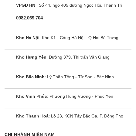
Mặt nạ
Tên model
VPGD HN
: Số 44, ngõ 405 đường Ngọc Hồi, Thanh Trì
Bơm
0982.069.704
nước
Tích hợp sẵn
ngưng
Dàn nóng
Kho Hà Nội
: Kho K1 - Cảng Hà Nội - Q.Hai Bà Trưng
Nguồn
1,2,220-
Φ, #, V, Hz
điện
240,50
Kho Hưng Yên
: Đường 379, Thị trấn Văn Giang
Máy nén
Loại
Chế độ làm
Kho Bắc Ninh
: Lý Thần Tông - Từ Sơn - Bắc Ninh
Quạt
Lưu lượng gió
l/s
lạnh
Chế độ làm
Độ ồn
dB(A)
Kho Vĩnh Phúc
: Phường Hùng Vương - Phúc Yên
lạnh/ sưởi
Kích
Trọng lượng
kg
thước
Kho Thanh Hoá
: Lô 23, KCN Tây Bắc Ga, P. Đông Thọ
Kích
thước
mm
790 x
CHI NHÁNH MIỀN NAM