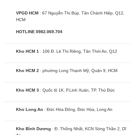
(RxCxD)
VPGD HCM
: 67 Nguyễn Thị Búp, Tân Chánh Hiệp, Q12,
Dải nhiệt
độ hoạt
Chế độ làm lạnh
◦C
HCM
động
HOTLINE 0982.069.704
Chế độ
◦C
-20~2
sưởi
Kho HCM 1
: 106 Đ. Lê Thị Riêng, Tân Thới An, Q12
Đánh giá thiết kế điều hòa âm trần
Samsung AC026RN1DKG/EU Inverter
Kho HCM 2
: phường Long Thạnh Mỹ, Quận 9, HCM
Là dòng điều hoà âm trần đến từ hiệu nổi tiếng của
Hàn Quốc, chiều điều hoà Samsung Wind Free
AC026RN1DKG/EU được thiết kế sang trọng, hiện
Kho HCM 3
: Quốc lộ 1K, P.Linh Xuân, TP. Thủ Đức
đại. Chiếc máy lạnh âm trần này được khoác lên
bên mình một chiếc áo màu trắng thanh lịch, tinh
Kho Long An
: Đức Hòa Đông, Đức Hòa, Long An
tế không những toát lên vẻ đẹp sang trọng mà còn
giúp cho điều hoà dễ dàng kết hợp với mọi không
gian nội thất.
Kho Bình Dương
: Đ. Thống Nhất, KCN Sóng Thần 2, Dĩ