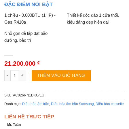
ĐẶC ĐIỂM NỔI BẬT
1 chiều - 9.000BTU (1HP) -
Thiết kế độc đáo 1 cửa thổi,
Gas R410a
kiểu dáng đẹp hiện đại
Nhỏ gọn dễ lắp đặt bảo
dưỡng, bảo trì
21.200.000
₫
Điều hòa Samsung âm trần AC026RN1DKG/EU 9000BTU 2 chiều I
THÊM VÀO GIỎ HÀNG
SKU:
AC026RN1DKG/EU
Danh mục:
Điều hòa âm trần
,
Điều hòa âm trần Samsung
,
Điều hòa cassette
LIÊN HỆ TRỰC TIẾP
Mr. Tuấn