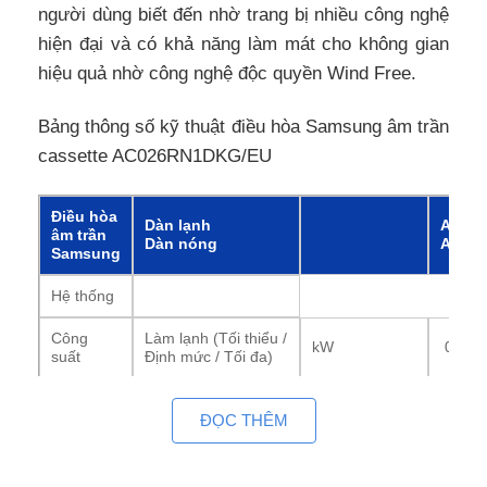
người dùng biết đến nhờ trang bị nhiều công nghệ
hiện đại và có khả năng làm mát cho không gian
hiệu quả nhờ công nghệ độc quyền Wind Free.
Bảng thông số kỹ thuật điều hòa Samsung âm trần
cassette AC026RN1DKG/EU
Điều hòa
Dàn lạnh
AC02
âm trần
Dàn nóng
AC02
Samsung
Hệ thống
Công
Làm lạnh (Tối thiểu /
kW
0.82/2
suất
Định mức / Tối đa)
Btu/h
2,800/8,900/13,000
ĐỌC THÊM
Sưởi (Tối
thiểu /
kW
0.98/3.30/4.40
Định mức