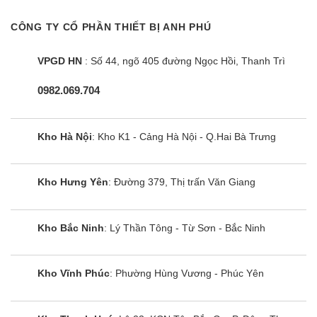
thiện với môi trường, an toàn và không gây hiệu
CÔNG TY CỔ PHẦN THIẾT BỊ ANH PHÚ
ứng nhà kính.
VPGD HN
: Số 44, ngõ 405 đường Ngọc Hồi, Thanh Trì
Bơm thoát nước ngưng: NT-C5036M được tích
hợp thêm bơm nước ngưng giúp việc lắp đặt hiệu
0982.069.704
quả và linh hoạt hơn, đặc biệt khi đường nước xả
dài.
Kho Hà Nội
: Kho K1 - Cảng Hà Nội - Q.Hai Bà Trưng
Các tính năng bổ trợ hiện đại
– Chức năng hút ẩm độc lập: Chức năng này đặc
Kho Hưng Yên
: Đường 379, Thị trấn Văn Giang
biệt hữu ích vào những ngày có độ ẩm không khí
cao, tạo nên bầu không khí thoải mái dễ chịu nhất.
Kho Bắc Ninh
: Lý Thần Tông - Từ Sơn - Bắc Ninh
– Hẹn giờ bật/ tắt theo thói quen sử dụng của bạn
vô cùng thuận tiện.
Kho Vĩnh Phúc
: Phường Hùng Vương - Phúc Yên
– Chuẩn đoán sự cố giúp bạn phát hiện tình trạng