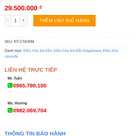
29.500.000
₫
Điều hòa Nagakawa NT-C5036M 50.000BTU 1 chiều số lượng
THÊM VÀO GIỎ HÀNG
SKU:
NT-C5036M
Danh mục:
Điều hòa âm trần
,
Điều hòa âm trần Nagakawa
,
Điều hòa
cassette
LIÊN HỆ TRỰC TIẾP
Mr. Tuấn
0965.790.100
Ms. Hương
0982.069.704
THÔNG TIN BẢO HÀNH