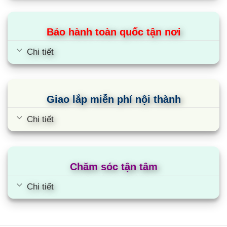
khuẩn hiệu quả mang đến môi trường sống trong
lành giúp bảo vệ tốt hơn cho sức khỏe của bạn và
Bảo hành toàn quốc tận nơi
gia đình.
Chi tiết
Dàn tản nhiệt bằng đồng bền bỉ với thời
gian
Điều hòa Nagakawa NP-C5036M được trang bị
Giao lắp miễn phí nội thành
dàn tản nhiệt đồng (ống đồng nguyên chất rãnh
xoắn) truyền nhiệt tốt, giúp tăng hiệu suất làm
Chi tiết
lạnh, giảm thiểu sự ăn mòn của các tác nhân gây
hại và giúp kéo dài tuổi thọ của máy.
Điều hòa NT-C5036M sử dụng môi chất lạnh
Chăm sóc tận tâm
R410a nâng cao hiệu suất làm lạnh
Chi tiết
Điều hòa âm trần 50000BTU 1 chiều Nagakawa
NT-C5036M sử dụng môi chất làm lạnh tối ưu hiện
nay là gas R410A có hiệu suất làm lạnh cao, thân