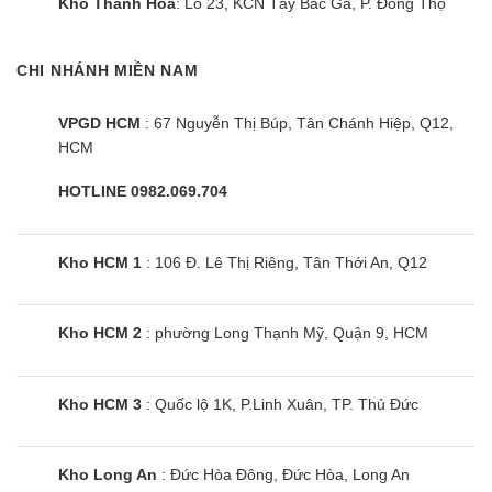
Kho Thanh Hoá
: Lô 23, KCN Tây Bắc Ga, P. Đông Thọ
lỗi và có biện pháp xử lý nhanh chóng và kịp thời.
…
CHI NHÁNH MIỀN NAM
Chế độ bảo hành điều hòa âm trần
VPGD HCM
: 67 Nguyễn Thị Búp, Tân Chánh Hiệp, Q12,
Nagakawa chính hãng
HCM
Điều hòa cassette 50000BTU Nagakawa
HOTLINE 0982.069.704
NTC5036M có thời gian bảo hành lên đến 24
tháng. Nagakawa có hệ thống các trạm bảo hành
Kho HCM 1
: 106 Đ. Lê Thị Riêng, Tân Thới An, Q12
rộng khắp toàn quốc, Hotline 1900.54.54.89 luôn
sẵn sàng hỗ trợ mọi khách hàng một cách nhanh
chóng và chuyên nghiệp nhất. Bạn sẽ hoàn toàn
Kho HCM 2
: phường Long Thạnh Mỹ, Quận 9, HCM
yên tâm khi lựa chọn sử dụng điều hòa
Nagakawa.
Kho HCM 3
: Quốc lộ 1K, P.Linh Xuân, TP. Thủ Đức
Cùng Chủ Đề:
Kho Long An
: Đức Hòa Đông, Đức Hòa, Long An