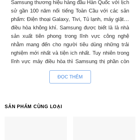
Samsung thương hiệu hàng đầu Hàn Quốc với lịch
sử gần 100 năm nổi tiếng Toàn Cầu với các sản
phẩm: Điện thoại Galaxy, Tivi, Tủ lạnh, máy giặt…
điều hòa không khí. Samsung được biết là là nhà
sản xuất tiên phong trong lĩnh vực công nghệ
nhằm mang đến cho người tiêu dùng những trải
nghiệm mới nhất và tiện ich nhất. Tuy nhiên trong
lĩnh vực máy điều hòa thì Samsung thị phần còn
khá khiêm tốn chưa thực sự tương xứng với năng
ĐỌC THÊM
lực của tập đoàn này.
Thiết kế bắt mắt hiện đại
Điều hòa âm
SẢN PHẨM CÙNG LOẠI
trần Samsung AC100NX4SGC/EA thiết kế phong
cách với hàng loạt các tính năng cải tiến làm cho
máy điều hòa Cassette 4 hướng thổi Samsung trở
nên hoàn hảo cho các ứng dụng khu dân cư và