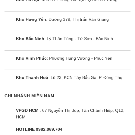
chiều AC100NX4SGC/EA sử dụng môi chất lạnh
gas R410a. Ưu điểm của điều hòa sử dụng gas
R410a thân thiện hơn với môi trường, hiệu suất
Kho Hưng Yên
: Đường 379, Thị trấn Văn Giang
làm lạnh cao hơn từ đó giúp tiết kiệm điện năng
sử dụng.
Kho Bắc Ninh
: Lý Thần Tông - Từ Sơn - Bắc Ninh
Cùng Chủ Đề:
Kho Vĩnh Phúc
: Phường Hùng Vương - Phúc Yên
Kho Thanh Hoá
: Lô 23, KCN Tây Bắc Ga, P. Đông Thọ
CHI NHÁNH MIỀN NAM
VPGD HCM
: 67 Nguyễn Thị Búp, Tân Chánh Hiệp, Q12,
HCM
HOTLINE 0982.069.704