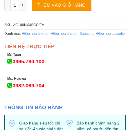
Điều hòa SAMSUNG AC100NN4SEC/EA âm trần 38.000BTU 1 chi
THÊM VÀO GIỎ HÀNG
SKU:
AC100NX4SGC/EA
Danh mục:
Điều hòa âm trần
,
Điều hòa âm trần Samsung
,
Điều hòa cassette
LIÊN HỆ TRỰC TIẾP
Mr. Tuấn
0965.790.100
Ms. Hương
0982.069.704
THÔNG TIN BẢO HÀNH
Giao hàng siêu tốc chỉ
Bảo hành chính hãng 2
sau 2h-4h xác nhận đặt
năm, có người đến tận