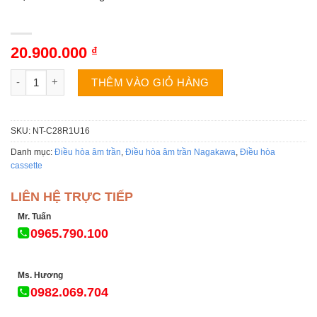
20.900.000
₫
Điều hòa âm trần Nagakawa NT-C28R1U16 | Cassette 8 hướng t
THÊM VÀO GIỎ HÀNG
SKU:
NT-C28R1U16
Danh mục:
Điều hòa âm trần
,
Điều hòa âm trần Nagakawa
,
Điều hòa
cassette
LIÊN HỆ TRỰC TIẾP
Mr. Tuấn
0965.790.100
Ms. Hương
0982.069.704