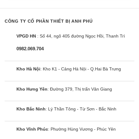
Tính năng bổ trợ tiện lợi
Điều hòa âm trần NT-C28R1U16 hoạt động bền bỉ
CÔNG TY CỔ PHẦN THIẾT BỊ ANH PHÚ
Điều hòa Nagakawa C28R1U16 âm trần sử dụng
VPGD HN
: Số 44, ngõ 405 đường Ngọc Hồi, Thanh Trì
100% dàn đồng cánh tản nhiệt xử lý chống ăn
mòn. Giúp nâng cao hiệu suất làm lạnh, giảm thiểu
0982.069.704
sự ăn mòn của các tác hân bên ngoài: Nước mưa,
muối biển, cát…nhờ đó tăng tuổi thọ cho sản
Kho Hà Nội
: Kho K1 - Cảng Hà Nội - Q.Hai Bà Trưng
phẩm.
Dễ dàng sử dụng với màn hình LCD to sắc nét
Kho Hưng Yên
: Đường 379, Thị trấn Văn Giang
Máy lạnh Nagakawa NT-C28R1U16 được trang bị
điều khiển từ xa với màn hình LCD to sắc nét giúp
Kho Bắc Ninh
: Lý Thần Tông - Từ Sơn - Bắc Ninh
người dùng dễ dàng quan sát và sử dụng.
Bên cạnh đó, máy lạnh Nagakawa này còn được
Kho Vĩnh Phúc
: Phường Hùng Vương - Phúc Yên
tích hợp nhiều tính năng tự khởi động lại khi có