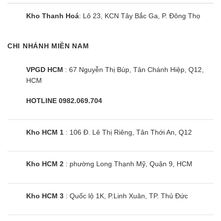
điện, hẹn giờ tự động, tự chuẩn đoán sự cố…đang
Kho Thanh Hoá
: Lô 23, KCN Tây Bắc Ga, P. Đông Thọ
chờ bạn trải nghiệm.
Dễ dàng bảo dưỡng và lắp đặt
CHI NHÁNH MIỀN NAM
Kích thước điều hoà cassette Nagakawa
VPGD HCM
: 67 Nguyễn Thị Búp, Tân Chánh Hiệp, Q12,
28000BTU nhỏ gọn, lắp đặt chìm, tiết kiệm không
HCM
gian lắp đặt, lắp đặt sản phẩm dễ dàng nhanh
HOTLINE 0982.069.704
chóng.
Hơn nữa: Mặt panel của máy điều hòa tháo rời dễ
Kho HCM 1
: 106 Đ. Lê Thị Riêng, Tân Thới An, Q12
dàng để vệ sinh bảo dưỡng vì thế tiết kiệm thời
gian chi phí bảo dưỡng định kỳ cho sản phẩm.
Kho HCM 2
: phường Long Thạnh Mỹ, Quận 9, HCM
Thông số kỹ thuật của điều hòa Nagakawa
NT-C28R1U16
Kho HCM 3
: Quốc lộ 1K, P.Linh Xuân, TP. Thủ Đức
Loại máy/Model
NT-C28R1U16