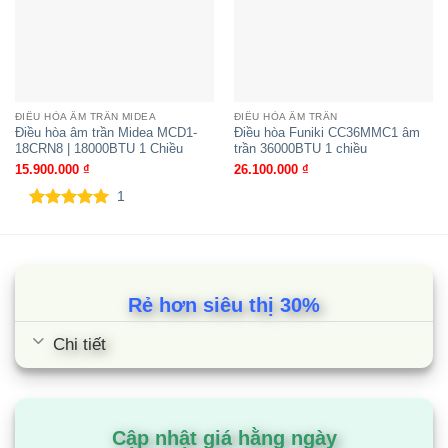
Điều hòa nối ống gió Nagakawa NB-
C36R1A18 | 36000BTU 1 chiều
ĐIỀU HÒA ÂM TRẦN MIDEA
ĐIỀU HÒA ÂM TRẦN
Điều hòa âm trần Midea MCD1-
Điều hòa Funiki CC36MMC1 âm
18CRN8 | 18000BTU 1 Chiều
trần 36000BTU 1 chiều
15.900.000
₫
26.100.000
₫
1
5.00
1
trên 5
dựa trên
đánh giá
Rẻ hơn siêu thị 30%
Chi tiết
Điều hòa nối ống gió Nagakawa NB-
C48R1A18 | 48000BTU 1 chiều
Cập nhật giá hằng ngày