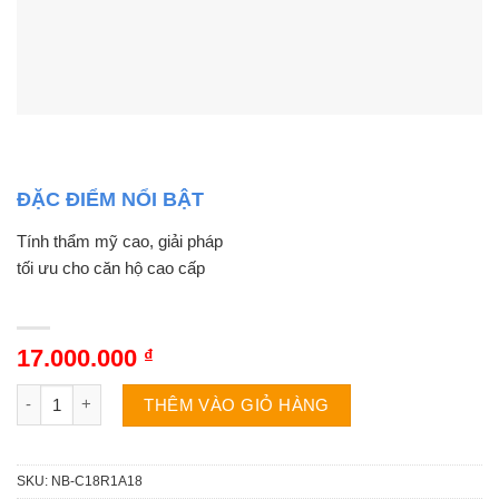
ĐẶC ĐIỂM NỔI BẬT
Tính thẩm mỹ cao, giải pháp
tối ưu cho căn hộ cao cấp
17.000.000
₫
Điều hòa nối ống gió Nagakawa NB-C18R1A18 | 18000BTU 1 ch
THÊM VÀO GIỎ HÀNG
SKU:
NB-C18R1A18