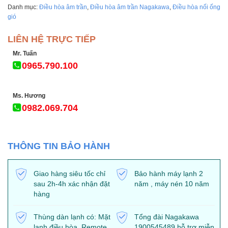
Danh mục:
Điều hòa âm trần
,
Điều hòa âm trần Nagakawa
,
Điều hòa nối ống
gió
LIÊN HỆ TRỰC TIẾP
Mr. Tuấn
0965.790.100
Ms. Hương
0982.069.704
THÔNG TIN BẢO HÀNH
Giao hàng siêu tốc chỉ
Bảo hành máy lạnh 2
sau 2h-4h xác nhận đặt
năm , máy nén 10 năm
hàng
Thùng dàn lạnh có: Mặt
Tổng đài Nagakawa
lạnh điều hòa, Remote,
1900545489 hỗ trợ miễn