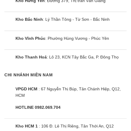
Kho Hưng Yên
: Đường 379, Thị trấn Văn Giang
Kho Bắc Ninh
: Lý Thần Tông - Từ Sơn - Bắc Ninh
Kho Vĩnh Phúc
: Phường Hùng Vương - Phúc Yên
Kho Thanh Hoá
: Lô 23, KCN Tây Bắc Ga, P. Đông Thọ
CHI NHÁNH MIỀN NAM
VPGD HCM
: 67 Nguyễn Thị Búp, Tân Chánh Hiệp, Q12,
HCM
HOTLINE 0982.069.704
Kho HCM 1
: 106 Đ. Lê Thị Riêng, Tân Thới An, Q12