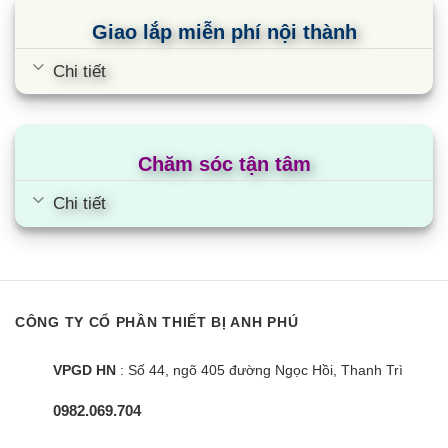
Đường
Ống
kính
Giao lắp miễn phí nội thành
chất
mm
ø 6.35
ống
lỏng
môi
Chi tiết
chất
Ống gas
mm
ø 9.52
lạnh
Chiều dài ống nối
m
30
Chăm sóc tận tâm
1
phòng
25
Chi tiết
(m)
Chiều dài ống nối
Tổng
60
(m)
Độ cao tối đa
m
15
CÔNG TY CỔ PHẦN THIẾT BỊ ANH PHÚ
Môi chất lạnh bổ
g/m
20
sung
VPGD HN
: Số 44, ngõ 405 đường Ngọc Hồi, Thanh Trì
Làm
°C
-10 ~ +46
Phạm
0982.069.704
lạnh
vi hoạt
động