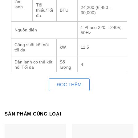
làm
Tối
lạnh
24,200 (6,480 –
thiểu/Tối
BTU
30,000)
đa
1 Phase 220 – 240V,
Nguồn điện
50Hz
Công suất kết nối
kW
11,5
tối đa
Dàn lạnh có thể kết
Số
4
nối Tối đa
lượng
Dòng
A
7.9 – 7.4
ĐỌC THÊM
điện
Thông
số
dòng
Công
điện
suất
W
1,660 (340 – 2,470)
điện
SẢN PHẨM CÙNG LOẠI
Tối
thiểu/Tối
W/W
4.28 (5.59 – 3.56)
đa
EER