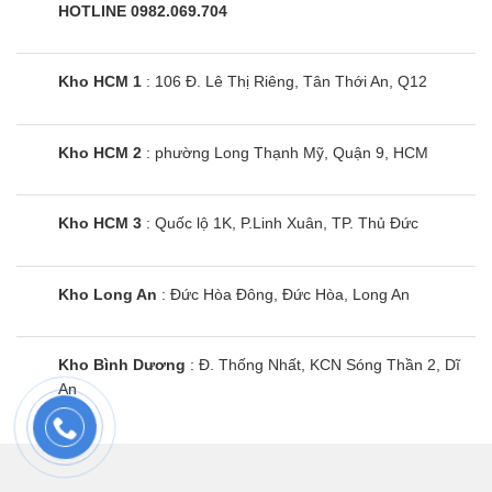
HOTLINE 0982.069.704
Công năng
Công suất 24000 BTU làm mát và sưởi ấm rất nhanh
Kho HCM 1
: 106 Đ. Lê Thị Riêng, Tân Thới An, Q12
Với công suất 24000BTU, dàn nóng 4Z71WBH-
8 sẽ là một sự lựa chọn lí tưởng cho các căn hộ
Kho HCM 2
: phường Long Thạnh Mỹ, Quận 9, HCM
hoặc nhà ở có từ 3 phòng cần dùng điều hòa.
Hoặc nếu thích, bạn có thể lắp kèm các kiểu dàn
lạnh đẹp mắt cho nhà hàng, cửa hàng.
Kho HCM 3
: Quốc lộ 1K, P.Linh Xuân, TP. Thủ Đức
Làm việc 2 chiều: Làm mát và sưởi ấm
Kho Long An
: Đức Hòa Đông, Đức Hòa, Long An
Panasonic CU-4Z71WBH-8 vừa có thể làm lạnh
và sưởi ấm. Yếu tố này rất phù hợp khi lắp ở vùng
có khí hậu lạnh lẽo vào mùa đông như miền Bắc
Kho Bình Dương
: Đ. Thống Nhất, KCN Sóng Thần 2, Dĩ
An
Việt Nam.
Tiết kiệm điện tối ưu, duy trì nhiệt độ ổn định với
động cơ biến tần