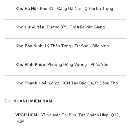
Sưởi
°C
-15 ~ +24
Kho Hà Nội
: Kho K1 - Cảng Hà Nội - Q.Hai Bà Trưng
Điều hòa multi Panasonic CU-4Z71WBH-8 là cục
nóng 2 chiều công suất 24000BTU của Panasonic.
Kho Hưng Yên
: Đường 379, Thị trấn Văn Giang
Sản phẩm này là model điều hòa multi
Panasonic rất đáng mua cho hè này.
Kho Bắc Ninh
: Lý Thần Tông - Từ Sơn - Bắc Ninh
Thiết kế của dàn nóng Panasonic CU-
4Z71WBH-8
Kho Vĩnh Phúc
: Phường Hùng Vương - Phúc Yên
Dàn nóng Multi Panasonic CU-4Z71WBH-8 sở
hữu kiểu dáng nhỏ gọn, mang lại sự linh hoạt
Kho Thanh Hoá
: Lô 23, KCN Tây Bắc Ga, P. Đông Thọ
trong quá trình lắp đặt và tiết kiệm không gian.
Phù hợp cho mọi công trình hoặc cho chung cư bị
hạn chế không gian trống.
CHI NHÁNH MIỀN NAM
Với công suất lên tới 24000BTU, dàn nóng này
VPGD HCM
: 67 Nguyễn Thị Búp, Tân Chánh Hiệp, Q12,
HCM
phù hợp kết nối với 3 dàn lạnh các loại.