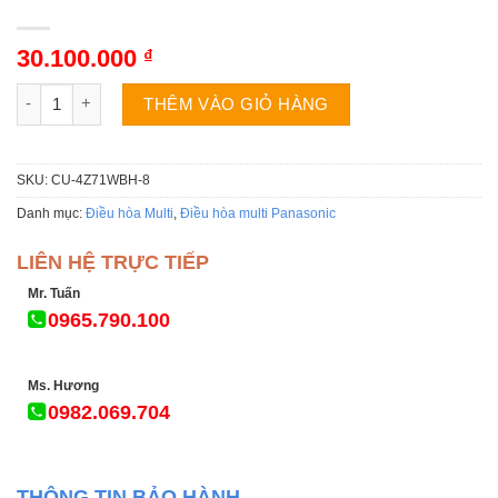
30.100.000
₫
Dàn nóng điều hòa multi Panasonic CU-4Z71WBH-8 | 24000BTU 
THÊM VÀO GIỎ HÀNG
SKU:
CU-4Z71WBH-8
Danh mục:
Điều hòa Multi
,
Điều hòa multi Panasonic
LIÊN HỆ TRỰC TIẾP
Mr. Tuấn
0965.790.100
Ms. Hương
0982.069.704
THÔNG TIN BẢO HÀNH