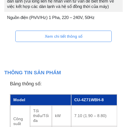
dàn lạnh (vui lòng liên hệ nhân viên tư vấn để biết thêm về
việc kết hợp các dàn lạnh và hệ số đồng thời của máy)
Nguồn điện (Ph/V/Hz) 1 Pha, 220 – 240V, 50Hz
Xem chi tiết thông số
THÔNG TIN SẢN PHẨM
Bảng thông số:
Model
CU-4Z71WBH-8
Tối
thiểu/Tối
kW
7.10 (1.90 – 8.80)
Công
đa
suất