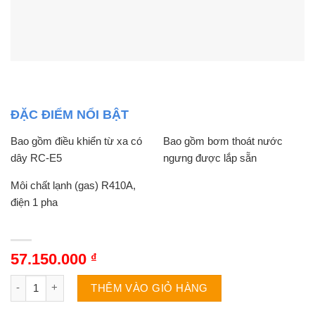
ĐẶC ĐIỂM NỔI BẬT
Bao gồm điều khiển từ xa có
Bao gồm bơm thoát nước
dây RC-E5
ngưng được lắp sẵn
Môi chất lạnh (gas) R410A,
điện 1 pha
57.150.000
₫
Mitsubishi Heavy 2 chiều 43000BTU nối ống gió Inverter FD
THÊM VÀO GIỎ HÀNG