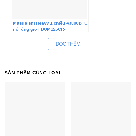
Mitsubishi Heavy 1 chiều 43000BTU
nối ống gió FDUM125CR-
S5/FDC125CR-S5
ĐỌC THÊM
SẢN PHẨM CÙNG LOẠI
Điều hòa Daikin 1 chiều 43000BTU