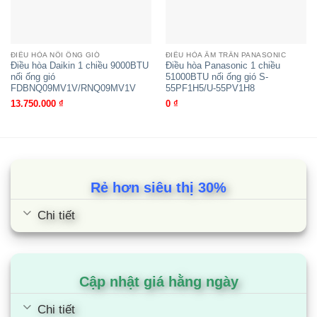
Inverter nối ống gió
FBFC125DVM9/RZFC125DY1
ĐIỀU HÒA NỐI ỐNG GIÓ
ĐIỀU HÒA ÂM TRẦN PANASONIC
Điều hòa Daikin 1 chiều 9000BTU
Điều hòa Panasonic 1 chiều
nối ống gió
51000BTU nối ống gió S-
FDBNQ09MV1V/RNQ09MV1V
55PF1H5/U-55PV1H8
13.750.000
₫
0
₫
Rẻ hơn siêu thị 30%
Chi tiết
Điều hòa Daikin 1 chiều 43000BTU
Inverter nối ống gió
FBFC140DVM9/RZFC140DY1
Cập nhật giá hằng ngày
Chi tiết