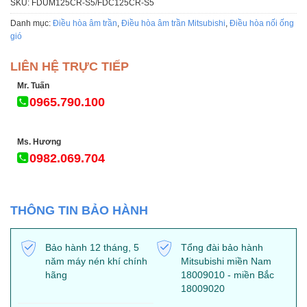
SKU:
FDUM125CR-S5/FDC125CR-S5
Danh mục:
Điều hòa âm trần
,
Điều hòa âm trần Mitsubishi
,
Điều hòa nối ống
gió
LIÊN HỆ TRỰC TIẾP
Mr. Tuấn
0965.790.100
Ms. Hương
0982.069.704
THÔNG TIN BẢO HÀNH
Bảo hành 12 tháng, 5
Tổng đài bảo hành
năm máy nén khí chính
Mitsubishi miền Nam
hãng
18009010 - miền Bắc
18009020