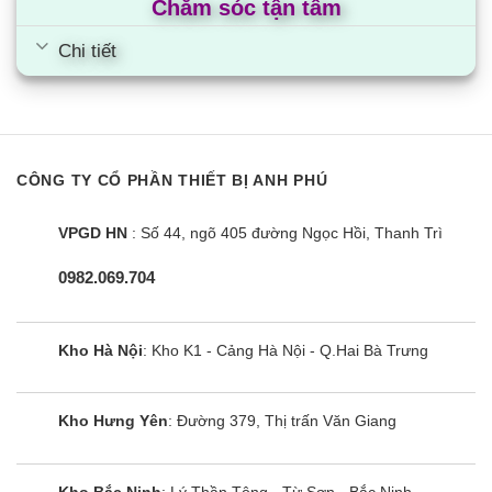
Chăm sóc tận tâm
Chi tiết
CÔNG TY CỔ PHẦN THIẾT BỊ ANH PHÚ
VPGD HN
: Số 44, ngõ 405 đường Ngọc Hồi, Thanh Trì
0982.069.704
Kho Hà Nội
: Kho K1 - Cảng Hà Nội - Q.Hai Bà Trưng
Kho Hưng Yên
: Đường 379, Thị trấn Văn Giang
Kho Bắc Ninh
: Lý Thần Tông - Từ Sơn - Bắc Ninh