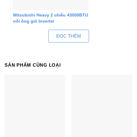
Mitsubishi Heavy 2 chiều 43000BTU
nối ống gió Inverter
FDUM125VF/FDC125VNA
ĐỌC THÊM
SẢN PHẨM CÙNG LOẠI
Điều hòa Panasonic 1 chiều
43000BTU nối ống gió S-
45PF1H5/U-45PV1H8