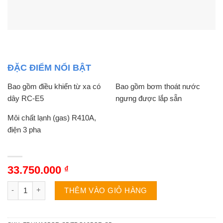
ĐẶC ĐIỂM NỔI BẬT
Bao gồm điều khiển từ xa có
Bao gồm bơm thoát nước
dây RC-E5
ngưng được lắp sẵn
Môi chất lạnh (gas) R410A,
điện 3 pha
33.750.000
₫
Mitsubishi Heavy 1 chiều 43000BTU nối ống gió FDUM125CR-
THÊM VÀO GIỎ HÀNG