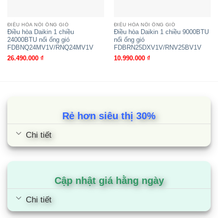
ĐIỀU HÒA NỐI ỐNG GIÓ
ĐIỀU HÒA NỐI ỐNG GIÓ
Điều hòa Daikin 1 chiều
Điều hòa Daikin 1 chiều 9000BTU
24000BTU nối ống gió
nối ống gió
FDBNQ24MV1V/RNQ24MV1V
FDBRN25DXV1V/RNV25BV1V
26.490.000
₫
10.990.000
₫
Rẻ hơn siêu thị 30%
Chi tiết
Điều hòa Daikin 1 chiều 43000BTU
Inverter nối ống gió
FBFC140DVM9/RZFC140DY1
Cập nhật giá hằng ngày
Chi tiết